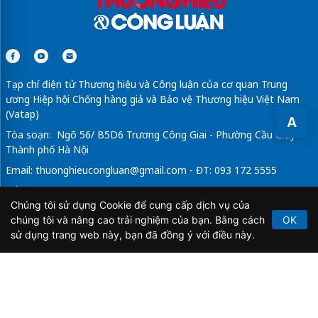
Tạp chí điện tử Thương hiệu và Công luận của cơ quan Trung
ương Hiệp hội Chống hàng giả và Bảo vệ Thương hiệu Việt Nam
(Vatap)
A
Tòa soạn: Ngõ 56/ B5D6 Trương Công Giai - Phường Cầu Giấy -
Thành phố Hà Nội
Email:
thuonghieucongluan@gmail.com
- ĐT: 093 172 5555
Tổng Biên Tập: Vũ Đức Thuận
Chúng tôi sử dụng Cookie để cung cấp dịch vụ của
Giấy phép hoạt động báo chí điện tử số 64/GP-BTTTT do Bộ
chúng tôi và nâng cao trải nghiệm của bạn. Bằng cách
OK
Thông tin và Truyền thông cấp ngày 21/2/2020.
sử dụng trang web này, bạn đã đồng ý với điều này.
Copyright © 2026
TẠP CHÍ THƯƠNG HIỆU & CÔNG
LUẬN
. All Rights Reserved.