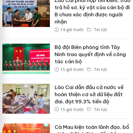
Lào Cai phối hợp tìm kiếm, trao
trả hồ sơ, kỷ vật của cán bộ đi
B chưa xác định được người
nhận
14 giờ trước
Tin tức
Bộ đội Biên phòng tỉnh Tây
Ninh trao quyết định về công
tác cán bộ
15 giờ trước
Tin tức
Lào Cai dẫn đầu cả nước về
hoàn thiện cơ sở dữ liệu đất
đai, đạt 99,3% tiến độ
15 giờ trước
Tin tức
Cà Mau kiện toàn lãnh đạo, bổ