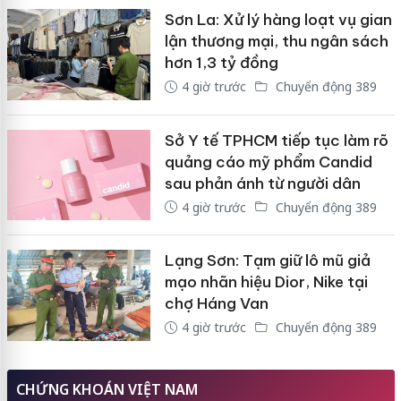
Sơn La: Xử lý hàng loạt vụ gian
lận thương mại, thu ngân sách
hơn 1,3 tỷ đồng
4 giờ trước
Chuyển động 389
Sở Y tế TPHCM tiếp tục làm rõ
quảng cáo mỹ phẩm Candid
sau phản ánh từ người dân
4 giờ trước
Chuyển động 389
Lạng Sơn: Tạm giữ lô mũ giả
mạo nhãn hiệu Dior, Nike tại
chợ Háng Van
4 giờ trước
Chuyển động 389
CHỨNG KHOÁN VIỆT NAM