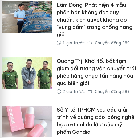
Lâm Đồng: Phát hiện 4 mẫu
phân bón không đạt quy
chuẩn, kiên quyết không có
"vùng cấm" trong chống hàng
giả
1 giờ trước
Chuyển động 389
Quảng Trị: Khởi tố, bắt tạm
giam đối tượng vận chuyển trái
phép hàng chục tấn hàng hóa
qua biên giới
2 giờ trước
Chuyển động 389
Sở Y tế TPHCM yêu cầu giải
trình về quảng cáo 'công nghệ
bọc retinol đa lớp' của mỹ
phẩm Candid