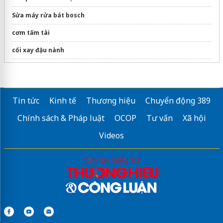
Sửa máy rửa bát bosch
cơm tấm tài
cối xay đậu nành
Mia Saigon Luxury Boutique Hotel
Tin tức
Kinh tế
Thương hiệu
Chuyển động 389
Chính sách & Pháp luật
OCOP
Tư vấn
Xã hội
Videos