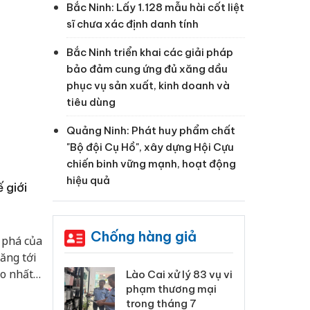
Bắc Ninh: Lấy 1.128 mẫu hài cốt liệt
sĩ chưa xác định danh tính
Bắc Ninh triển khai các giải pháp
bảo đảm cung ứng đủ xăng dầu
phục vụ sản xuất, kinh doanh và
tiêu dùng
Quảng Ninh: Phát huy phẩm chất
"Bộ đội Cụ Hồ", xây dựng Hội Cựu
chiến binh vững mạnh, hoạt động
hiệu quả
 giới
Chống hàng giả
 phá của
ăng tới
ao nhất
 Thanh Hóa
Lào Cai xử lý 83 vụ vi
Cô
ại trong vụ
phạm thương mại
tìm
g Đông
xuất, buôn
trong tháng 7
án