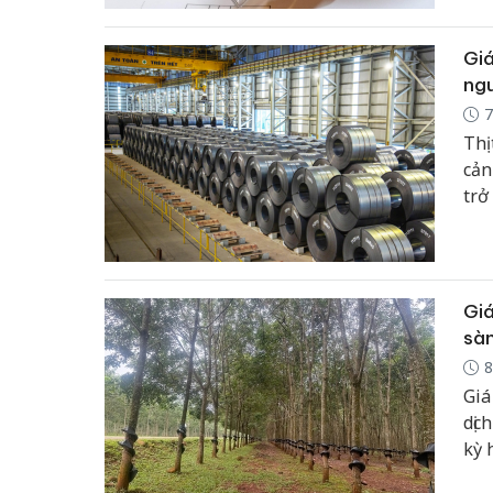
Giá
ng
7
Thị
cản
trở
Giá
sàn
8
Giá
dịc
kỳ 
nướ