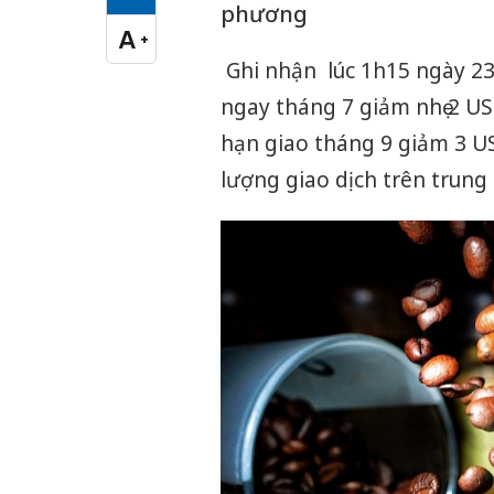
Cỡ chữ vừa
phương
A
+
Cỡ chữ lớn
Ghi nhận
lúc 1h15 ngày 23
ngay tháng 7 giảm nhẹ 2 U
hạn giao tháng 9 giảm 3 US
lượng giao dịch trên trung 