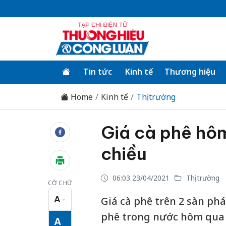
Tin tức
Kinh tế
Thương hiệu
Home
Kinh tế
Thị trường
Giá cà phê hôm
chiều
06:03 23/04/2021
Thị trường
CỠ CHỮ
A
Giá cà phê trên 2 sàn phá
−
Cỡ chữ nhỏ
phê trong nước hôm qua t
A