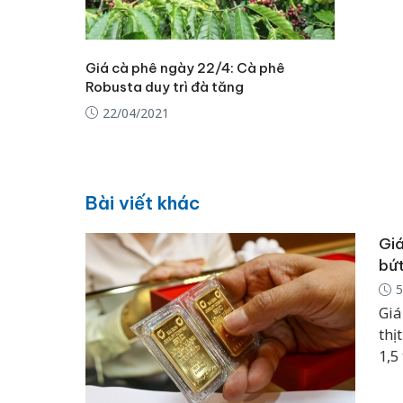
Giá cà phê ngày 22/4: Cà phê
Robusta duy trì đà tăng
22/04/2021
Bài viết khác
Giá
bứ
5
Giá
thị
1,5
gần
hạ 