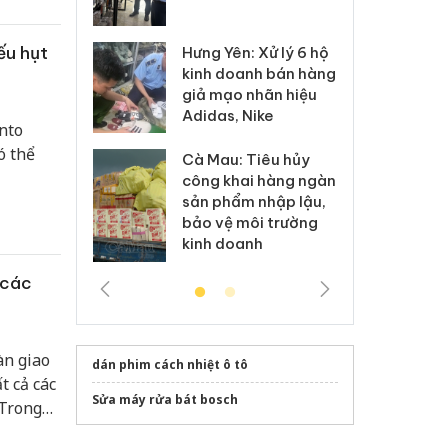
 sào giả
bá
ếu hụt
Hưng Yên: Xử lý 6 hộ
óa: Tìm bị
Th
kinh doanh bán hàng
g vụ án buôn
hạ
giả mạo nhãn hiệu
h sữa
bá
Adidas, Nike
 giả
Mo
nto
ó thể
Cà Mau: Tiêu hủy
g: Đối tượng
An
công khai hàng ngàn
 đường dây
ch
sản phẩm nhập lậu,
 giả tại Phú
bá
bảo vệ môi trường
 đầu thú
Qu
kinh doanh
 các
àn giao
dán phim cách nhiệt ô tô
t cả các
Sửa máy rửa bát bosch
 Trong
rì ổn