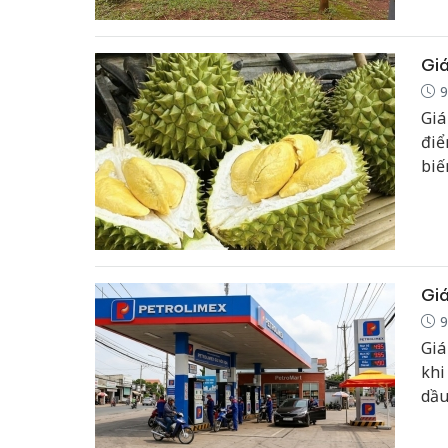
địn
Giá
9
Giá
điể
biế
ở m
đồn
Giá
9
Giá
khi
dầu