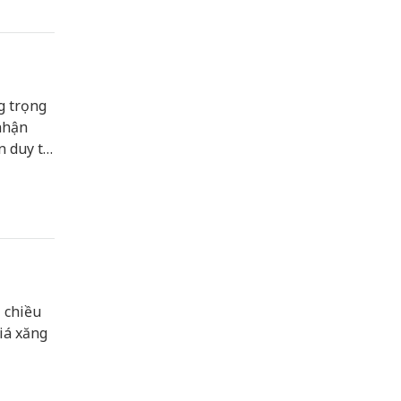
g trọng
nhận
 duy trì
00
 chiều
iá xăng