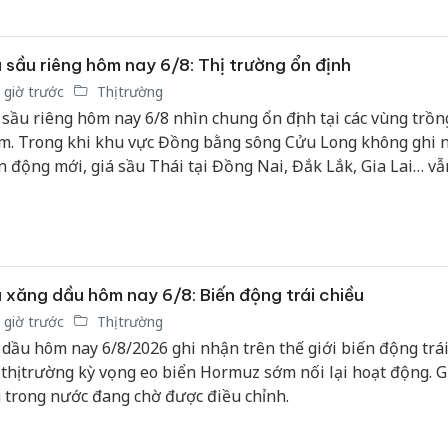
h ở mức 463 đồng/TSC/kg.
 sầu riêng hôm nay 6/8: Thị trường ổn định
 giờ trước
Thị trường
 sầu riêng hôm nay 6/8 nhìn chung ổn định tại các vùng trồn
m. Trong khi khu vực Đồng bằng sông Cửu Long không ghi 
n động mới, giá sầu Thái tại Đồng Nai, Đắk Lắk, Gia Lai… vẫn
ức cao, đặc biệt đối với hàng đẹp loại A duy trì mức giá 85.0
g/kg.
 xăng dầu hôm nay 6/8: Biến động trái chiều
 giờ trước
Thị trường
 dầu hôm nay 6/8/2026 ghi nhận trên thế giới biến động trái
 thị trường kỳ vọng eo biển Hormuz sớm nối lại hoạt động. G
 trong nước đang chờ được điều chỉnh.