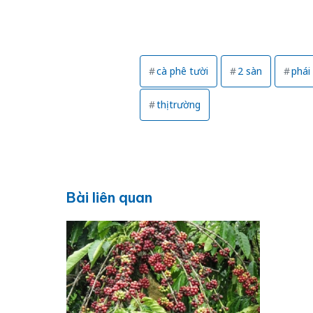
cà phê tười
2 sàn
phái
thị trường
Bài liên quan