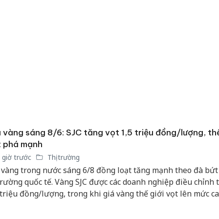
 vàng sáng 8/6: SJC tăng vọt 1,5 triệu đồng/lượng, thế
t phá mạnh
 giờ trước
Thị trường
 vàng trong nước sáng 6/8 đồng loạt tăng mạnh theo đà bứt
 trường quốc tế. Vàng SJC được các doanh nghiệp điều chỉnh t
 triệu đồng/lượng, trong khi giá vàng thế giới vọt lên mức c
Công an
tìm bị h
 7 tuần nhờ đồng USD suy yếu và kỳ vọng căng thẳng Trun
án sản 
nhiệt.