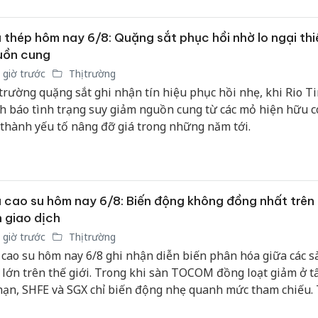
bán yến
 thép hôm nay 6/8: Quặng sắt phục hồi nhờ lo ngại thi
Thanh H
uồn cung
hại tron
bán bìn
 giờ trước
Thị trường
Moyuum
 trường quặng sắt ghi nhận tín hiệu phục hồi nhẹ, khi Rio Ti
h báo tình trạng suy giảm nguồn cung từ các mỏ hiện hữu c
An Gian
 thành yếu tố nâng đỡ giá trong những năm tới.
chủ mưu
bán hàng
Quốc ra
 cao su hôm nay 6/8: Biến động không đồng nhất trên
 giao dịch
 giờ trước
Thị trường
 cao su hôm nay 6/8 ghi nhận diễn biến phân hóa giữa các s
h lớn trên thế giới. Trong khi sàn TOCOM đồng loạt giảm ở tấ
hạn, SHFE và SGX chỉ biến động nhẹ quanh mức tham chiếu.
c, giá thu mua mủ nước tại Công ty Cao su Mang Yang duy t