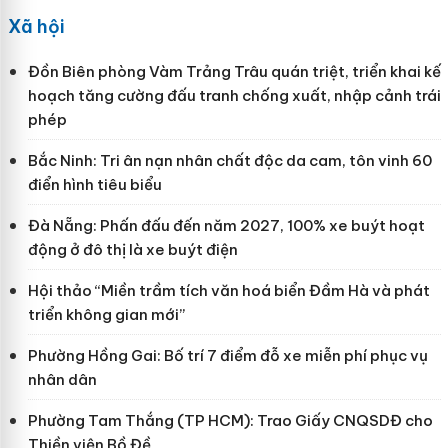
Xã hội
Đồn Biên phòng Vàm Trảng Trâu quán triệt, triển khai kế
hoạch tăng cường đấu tranh chống xuất, nhập cảnh trái
phép
Bắc Ninh: Tri ân nạn nhân chất độc da cam, tôn vinh 60
điển hình tiêu biểu
Đà Nẵng: Phấn đấu đến năm 2027, 100% xe buýt hoạt
động ở đô thị là xe buýt điện
Hội thảo “Miền trầm tích văn hoá biển Đầm Hà và phát
triển không gian mới”
Phường Hồng Gai: Bố trí 7 điểm đỗ xe miễn phí phục vụ
nhân dân
Phường Tam Thắng (TP HCM): Trao Giấy CNQSDĐ cho
Thiền viện Bồ Đề