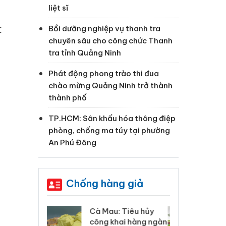
liệt sĩ
c
Bồi dưỡng nghiệp vụ thanh tra
chuyên sâu cho công chức Thanh
tra tỉnh Quảng Ninh
Phát động phong trào thi đua
chào mừng Quảng Ninh trở thành
thành phố
TP.HCM: Sân khấu hóa thông điệp
phòng, chống ma túy tại phường
An Phú Đông
Chống hàng giả
 Tiêu hủy
Khẩn trương xác
Cà
ai hàng ngàn
minh, xử lý sản phẩm
cô