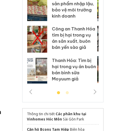
m nhập lậu,
Slimaura Care x3 sử
sả
môi trường
dụng giấy phép giả
bả
anh
mạo
ki
 Thanh Hóa
Lào Cai xử lý 83 vụ vi
Cô
ại trong vụ
phạm thương mại
tìm
xuất, buôn
trong tháng 7
án
 sào giả
bá
Hưng Yên: Xử lý 6 hộ
óa: Tìm bị
Th
kinh doanh bán hàng
g vụ án buôn
hạ
giả mạo nhãn hiệu
h sữa
bá
Adidas, Nike
 giả
Mo
n
Thông tin chi tiết
Các phân khu tại
Vinhomes Hóc Môn
Sài Gòn Park
Căn hộ Bcons Tam Hiệp
Biên hòa