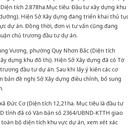
iện tích 2.878ha.Mục tiêu: Đầu tư xây dựng khu
ỉ dưỡng). Hiện Sở Xây dựng đang triển khai thủ tụ
ực dự án. Đồng thời, đơn vị tư vấn cũng đang
thuận chủ trương đầu tư dự án.
ùng Vương, phường Quy Nhơn Bắc (Diện tích
 xây dựng khu đô thị). Hiện Sở Xây dựng đã có Tờ
trương đầu tư dự án. Sau khi lấy ý kiến các cơ
ăn bản đề nghị Sở Xây dựng điều chỉnh, bổ sung
h.
xã Đức Cơ (Diện tích 12,21ha. Mục tiêu là đầu tư
ND tỉnh đã có Văn bản số 2364/UBND-KTTH giao
Cà Mau:
 toàn bộ diện tích khu vực dự án, xem xét xác
công kh