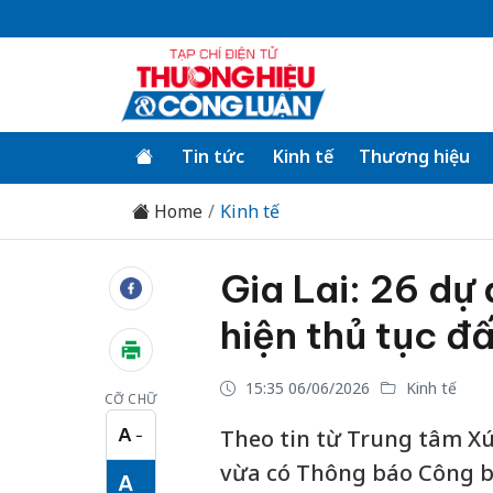
Tin tức
Kinh tế
Thương hiệu
Home
Kinh tế
Gia Lai: 26 dự
hiện thủ tục đ
15:35 06/06/2026
Kinh tế
CỠ CHỮ
A
Theo tin từ Trung tâm Xúc
−
Cỡ chữ nhỏ
vừa có Thông báo Công bố
A