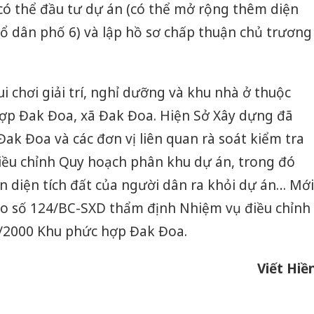
 có thể đầu tư dự án (có thể mở rộng thêm diện
sản phẩ
bảo vệ 
tổ dân phố 6) và lập hồ sơ chấp thuận chủ trương
kinh do
Công an
tìm bị h
ui chơi giải trí, nghỉ dưỡng và khu nhà ở thuộc
án sản 
hợp Đak Đoa, xã Đak Đoa. Hiện Sở Xây dựng đã
bán yến
Đak Đoa và các đơn vị liên quan rà soát kiểm tra
Thanh H
điều chỉnh Quy hoạch phân khu dự án, trong đó
hại tron
bán bìn
n diện tích đất của người dân ra khỏi dự án… Mới
Moyuum
áo số 124/BC-SXD thẩm định Nhiệm vụ điều chỉnh
1/2000 Khu phức hợp Đak Đoa.
Viết Hiề