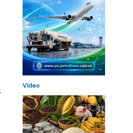
h
Video
ổ