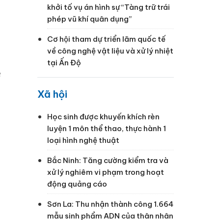
khởi tố vụ án hình sự “Tàng trữ trái
phép vũ khí quân dụng”
Cơ hội tham dự triển lãm quốc tế
về công nghệ vật liệu và xử lý nhiệt
tại Ấn Độ
ệ
Xã hội
Học sinh được khuyến khích rèn
luyện 1 môn thể thao, thực hành 1
loại hình nghệ thuật
Bắc Ninh: Tăng cường kiểm tra và
xử lý nghiêm vi phạm trong hoạt
động quảng cáo
Sơn La: Thu nhận thành công 1.664
mẫu sinh phẩm ADN của thân nhân