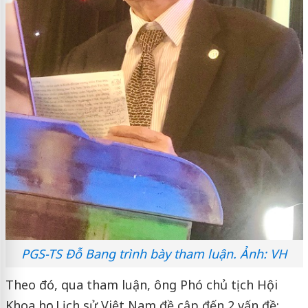
PGS-TS Đỗ Bang trình bày tham luận. Ảnh: VH
Theo đó, qua tham luận, ông Phó chủ tịch Hội
Khoa học Lịch sử Việt Nam đề cập đến 2 vấn đề: