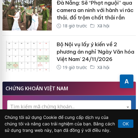
Đà Nẵng: Sẽ “Phạt nguội” qua
camera an ninh với hành vi rác
thải, đổ trộm chất thải rắn
18 giờ trước
Xã hội
Bộ Nội vụ lấy ý kiến về 2
phương án nghỉ 'Ngày Văn hóa
Việt Nam' 24/11/2026
19 giờ trước
Xã hội
A
CHỨNG KHOÁN VIỆT NAM
Tìm kiếm mã chứng khoán...
Chúng tôi sử dụng Cookie để cung cấp dịch vụ của
chúng tôi và nâng cao trải nghiệm của bạn. Bằng cách
OK
sử dụng trang web này, bạn đã đồng ý với điều này.