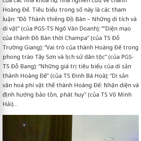
của các nhà khoa học, nhà nghiên cứu về thành
Hoàng Đế. Tiêu biểu trong số này là các tham
luận: “Đô Thành thiêng Đồ Bàn – Những di tích và
di vật” (của PGS-TS Ngô Văn Doanh); “”Diện mạo
của thành Đồ Bàn thời Champa” (của TS Đỗ
Trường Giang); “Vai trò của thành Hoàng Đế trong
phong trào Tây Sơn và lịch sử dân tộc” (của PGS-
TS Đỗ Bang); “Những giá trị tiêu biểu của di sản
thành Hoàng Đế” (của TS Đinh Bá Hoà); “Di sản
văn hoá phi vật thể thành Hoàng Đế: Nhận diện và
định hướng bảo tồn, phát huy” (của TS Võ Minh
Hải)…