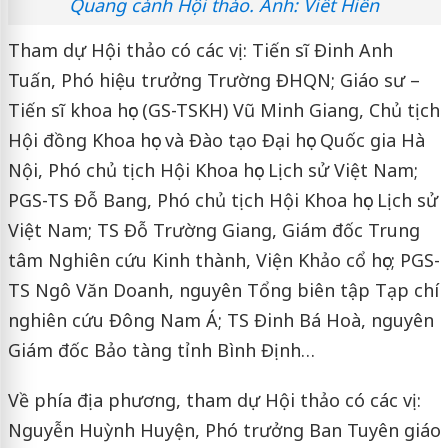
Quang cảnh Hội thảo. Ảnh: Viết Hiền
Tham dự Hội thảo có các vị: Tiến sĩ Đinh Anh
Tuấn, Phó hiệu trưởng Trường ĐHQN; Giáo sư –
Tiến sĩ khoa học (GS-TSKH) Vũ Minh Giang, Chủ tịch
Hội đồng Khoa học và Đào tạo Đại học Quốc gia Hà
Nội, Phó chủ tịch Hội Khoa học Lịch sử Việt Nam;
PGS-TS Đỗ Bang, Phó chủ tịch Hội Khoa học Lịch sử
Việt Nam; TS Đỗ Trường Giang, Giám đốc Trung
tâm Nghiên cứu Kinh thành, Viện Khảo cổ học; PGS-
TS Ngô Văn Doanh, nguyên Tổng biên tập Tạp chí
nghiên cứu Đông Nam Á; TS Đinh Bá Hoà, nguyên
Giám đốc Bảo tàng tỉnh Bình Định…
Về phía địa phương, tham dự Hội thảo có các vị:
Nguyễn Huỳnh Huyện, Phó trưởng Ban Tuyên giáo