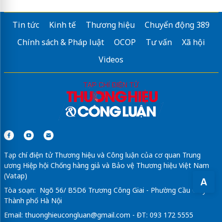
Tin tức
Kinh tế
Thương hiệu
Chuyển động 389
Chính sách & Pháp luật
OCOP
Tư vấn
Xã hội
Videos
Tạp chí điện tử Thương hiệu và Công luận của cơ quan Trung
ương Hiệp hội Chống hàng giả và Bảo vệ Thương hiệu Việt Nam
(Vatap)
A
Tòa soạn: Ngõ 56/ B5D6 Trương Công Giai - Phường Cầu Giấy -
Thành phố Hà Nội
Email:
thuonghieucongluan@gmail.com
- ĐT: 093 172 5555