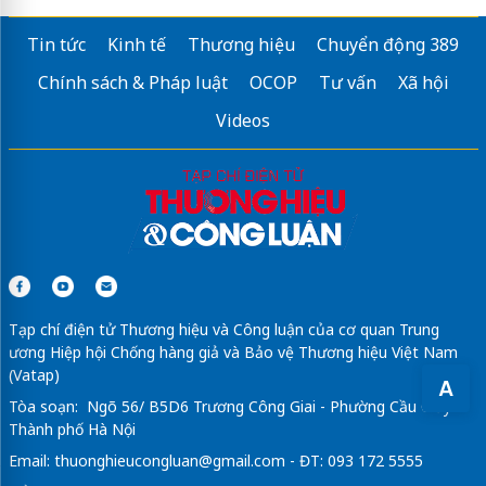
Tin tức
Kinh tế
Thương hiệu
Chuyển động 389
Chính sách & Pháp luật
OCOP
Tư vấn
Xã hội
Videos
Tạp chí điện tử Thương hiệu và Công luận của cơ quan Trung
ương Hiệp hội Chống hàng giả và Bảo vệ Thương hiệu Việt Nam
(Vatap)
A
Tòa soạn: Ngõ 56/ B5D6 Trương Công Giai - Phường Cầu Giấy -
Thành phố Hà Nội
Email:
thuonghieucongluan@gmail.com
- ĐT: 093 172 5555