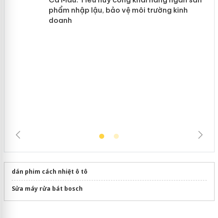
Hưng Yên: Xử lý 6 hộ kinh doanh bán
hàng giả mạo nhãn hiệu Adidas, Nike
Cà Mau: Tiêu hủy công khai hàng
ngàn sản phẩm nhập lậu, bảo vệ môi
trường kinh doanh
dán phim cách nhiệt ô tô
Sửa máy rửa bát bosch