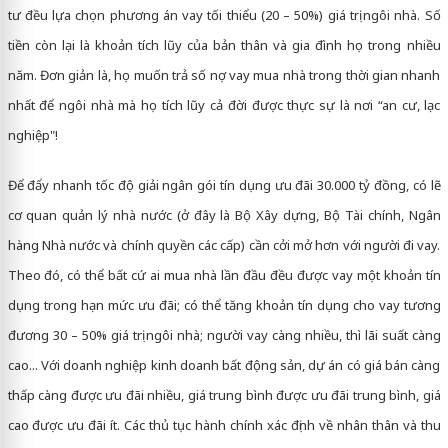
tư đều lựa chọn phương án vay tối thiểu (20 – 50%) giá trị ngôi nhà. Số
tiền còn lại là khoản tích lũy của bản thân và gia đình họ trong nhiều
năm. Đơn giản là, họ muốn trả số nợ vay mua nhà trong thời gian nhanh
nhất để ngôi nhà mà họ tích lũy cả đời được thực sự là nơi “an cư, lạc
nghiệp"!
Để đẩy nhanh tốc độ giải ngân gói tín dụng ưu đãi 30.000 tỷ đồng, có lẽ
cơ quan quản lý nhà nước (ở đây là Bộ Xây dựng, Bộ Tài chính, Ngân
hàng Nhà nước và chính quyền các cấp) cần cởi mở hơn với người đi vay.
Theo đó, có thể bất cứ ai mua nhà lần đầu đều được vay một khoản tín
dụng trong hạn mức ưu đãi; có thể tăng khoản tín dụng cho vay tương
đương 30 – 50% giá trị ngôi nhà; người vay càng nhiều, thì lãi suất càng
cao... Với doanh nghiệp kinh doanh bất động sản, dự án có giá bán càng
thấp càng được ưu đãi nhiều, giá trung bình được ưu đãi trung bình, giá
cao được ưu đãi ít. Các thủ tục hành chính xác định về nhân thân và thu