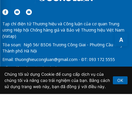
Tạp chí điện tử Thương hiệu và Công luận của cơ quan Trung
ương Hiệp hội Chống hàng giả và Bảo vệ Thương hiệu Việt Nam
(Vatap)
A
Tòa soạn: Ngõ 56/ B5D6 Trương Công Giai - Phường Cầu Giấy -
Thành phố Hà Nội
Email:
thuonghieucongluan@gmail.com
- ĐT: 093 172 5555
Tổng Biên Tập: Vũ Đức Thuận
Chúng tôi sử dụng Cookie để cung cấp dịch vụ của
Giấy phép hoạt động báo chí điện tử số 64/GP-BTTTT do Bộ
chúng tôi và nâng cao trải nghiệm của bạn. Bằng cách
OK
Thông tin và Truyền thông cấp ngày 21/2/2020.
sử dụng trang web này, bạn đã đồng ý với điều này.
Copyright © 2026
TẠP CHÍ THƯƠNG HIỆU & CÔNG
LUẬN
. All Rights Reserved.
Bản quyền thuộc Tạp chí Thương hiệu và Công luận. Cấm