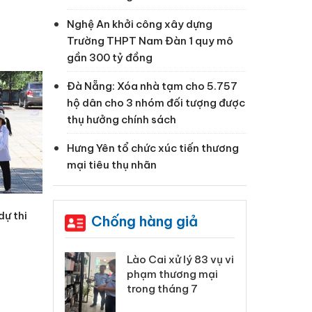
Nghệ An khởi công xây dựng
Trường THPT Nam Đàn 1 quy mô
gần 300 tỷ đồng
Đà Nẵng: Xóa nhà tạm cho 5.757
hộ dân cho 3 nhóm đối tượng được
thụ hưởng chính sách
Hưng Yên tổ chức xúc tiến thương
mại tiêu thụ nhãn
dự thi
Chống hàng giả
 Thanh Hóa
Lào Cai xử lý 83 vụ vi
Cô
ại trong vụ
phạm thương mại
tìm
xuất, buôn
trong tháng 7
án
 sào giả
bá