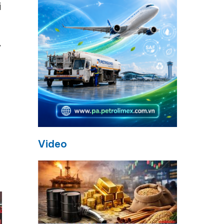
i
ữ
Video