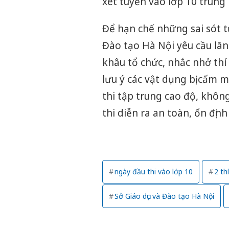
xét tuyển vào lớp 10 trun
Để hạn chế những sai sót t
Đào tạo Hà Nội yêu cầu lãnh
khâu tổ chức, nhắc nhở thí 
lưu ý các vật dụng bị cấm 
thi tập trung cao độ, khô
thi diễn ra an toàn, ổn định
ngày đầu thi vào lớp 10
2 th
Sở Giáo dục và Đào tạo Hà Nội