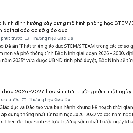
Thanh H
hại tron
bán bìn
c Ninh định hướng xây dựng mô hình phòng học STEM
Moyuum
n đại tại các cơ sở giáo dục
 phút trước
Thương hiệu Giáo Dục
An Gian
o Đề án “Phát triển giáo dục STEM/STEAM trong các cơ sở g
chủ mưu
 non và phổ thông tỉnh Bắc Ninh giai đoạn 2026 - 2030, đị
bán hàng
 năm 2035” vừa được UBND tỉnh phê duyệt, Bắc Ninh sẽ từ
Quốc ra
 tư phòng học STEM/STEAM tại các cơ sở giáo dục, tạo khôn
học sinh trực tiếp trải nghiệm, khám phá, thiết kế, chế tạo và
ết các vấn đề thực tiễn thông qua các dự án tích hợp kiến th
.
m học 2026-2027 học sinh tựu trường sớm nhất ngày
 giờ trước
Thương hiệu Giáo Dục
Giáo dục và Đào tạo vừa ban hành khung kế hoạch thời gia
 áp dụng thống nhất từ năm học 2026-2027 và các năm học 
o. Theo đó, học sinh sẽ tựu trường sớm nhất trước ngày kha
uần, riêng học sinh lớp 1, lớp 9 và lớp 12 được tựu trường 