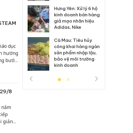
Hưng Yên: Xử lý 6 hộ
óa: Tìm bị
Th
kinh doanh bán hàng
g vụ án buôn
hạ
giả mạo nhãn hiệu
h sữa
bá
/STEAM
Adidas, Nike
 giả
Mo
Cà Mau: Tiêu hủy
g: Đối tượng
An
iáo dục
công khai hàng ngàn
 đường dây
ch
nh hướng
sản phẩm nhập lậu,
 giả tại Phú
bá
bảo vệ môi trường
ng bước
 đầu thú
Qu
kinh doanh
g gian
 giải
ức liên
 29/8
n năm
tiếp
i giảng
sớm nhất