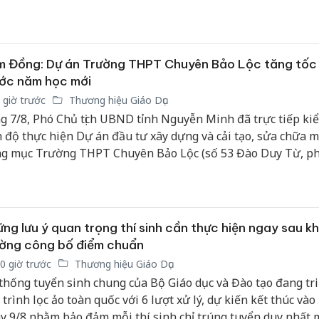
ớc 2 tuần.
 Đồng: Dự án Trường THPT Chuyên Bảo Lộc tăng tốc 
ớc năm học mới
 giờ trước
Thương hiệu Giáo Dục
g 7/8, Phó Chủ tịch UBND tỉnh Nguyễn Minh đã trực tiếp ki
n độ thực hiện Dự án đầu tư xây dựng và cải tạo, sửa chữa m
g mục Trường THPT Chuyên Bảo Lộc (số 53 Đào Duy Từ, p
 Lộc, tỉnh Lâm Đồng). Cùng tham gia đoàn công tác có lãnh 
 ngành, địa phương và các đơn vị liên quan.
ng lưu ý quan trọng thí sinh cần thực hiện ngay sau kh
ờng công bố điểm chuẩn
0 giờ trước
Thương hiệu Giáo Dục
thống tuyển sinh chung của Bộ Giáo dục và Đào tạo đang tri
 trình lọc ảo toàn quốc với 6 lượt xử lý, dự kiến kết thúc vào
y 9/8 nhằm bảo đảm mỗi thí sinh chỉ trúng tuyển duy nhất 