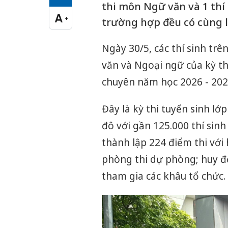
Cỡ chữ vừa
thi môn Ngữ văn và 1 thí
A
+
trường hợp đều có cùng l
Cỡ chữ lớn
Ngày 30/5, các thí sinh trê
văn và Ngoại ngữ của kỳ th
chuyên năm học 2026 - 202
Đây là kỳ thi tuyển sinh lớ
đô với gần 125.000 thí sinh
thành lập 224 điểm thi với
phòng thi dự phòng; huy đ
tham gia các khâu tổ chức.