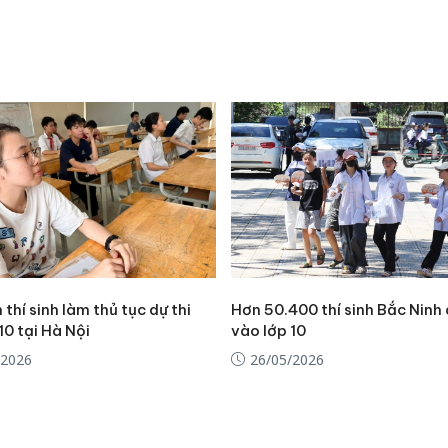
 thí sinh làm thủ tục dự thi
Hơn 50.400 thí sinh Bắc Ninh 
10 tại Hà Nội
vào lớp 10
/2026
26/05/2026
Công an
tìm bị h
án sản 
bán yến