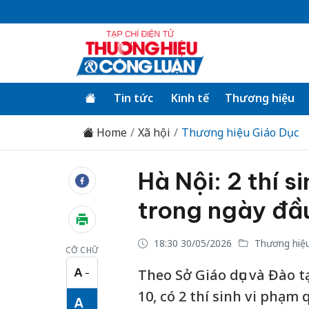
Tin tức
Kinh tế
Thương hiệu
Home
Xã hội
Thương hiệu Giáo Dục
Hà Nội: 2 thí s
trong ngày đầu
18:30 30/05/2026
Thương hiệu
CỠ CHỮ
A
Theo Sở Giáo dục và Đào t
−
Cỡ chữ nhỏ
10, có 2 thí sinh vi phạm 
A