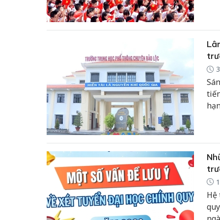
trư
Lâm
trư
3
Sán
tiế
hạn
Bảo
sở,
Nhữ
trư
1
Hệ 
quy
ngà