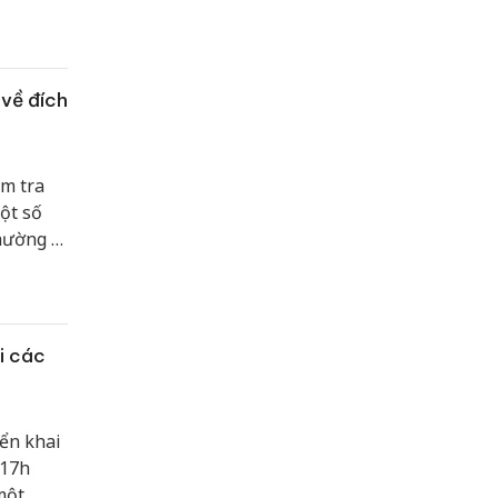
về đích
ểm tra
ột số
hường 1
đạo các
i các
ển khai
 17h
một