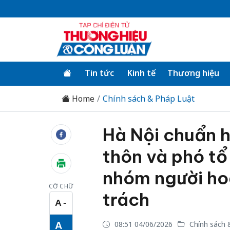
Tin tức
Kinh tế
Thương hiệu
Home
Chính sách & Pháp Luật
Hà Nội chuẩn 
thôn và phó tổ
nhóm người ho
CỠ CHỮ
trách
A
−
Cỡ chữ nhỏ
A
08:51 04/06/2026
Chính sách 