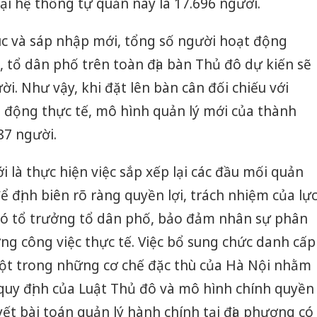
i hệ thống tự quản này là 17.696 người.
úc và sáp nhập mới, tổng số người hoạt động
 tổ dân phố trên toàn địa bàn Thủ đô dự kiến sẽ
i. Như vậy, khi đặt lên bàn cân đối chiếu với
 động thực tế, mô hình quản lý mới của thành
87 người.
 là thực hiện việc sắp xếp lại các đầu mối quản
 để định biên rõ ràng quyền lợi, trách nhiệm của lự
ó tổ trưởng tổ dân phố, bảo đảm nhân sự phân
ợng công việc thực tế. Việc bổ sung chức danh cấp
ột trong những cơ chế đặc thù của Hà Nội nhằm
quy định của Luật Thủ đô và mô hình chính quyền
yết bài toán quản lý hành chính tại địa phương có