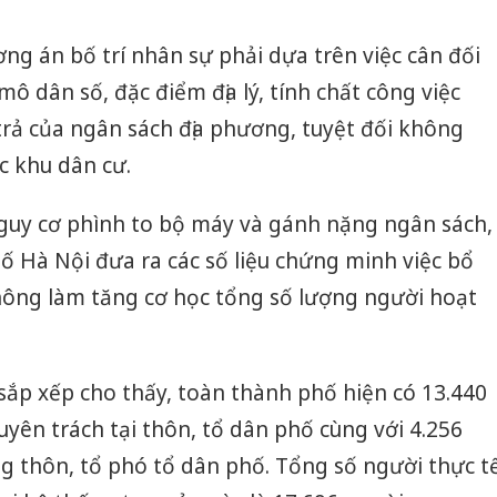
bán yến
ơng án bố trí nhân sự phải dựa trên việc cân đối
Thanh H
hại tron
mô dân số, đặc điểm địa lý, tính chất công việc
bán bìn
trả của ngân sách địa phương, tuyệt đối không
Moyuum
c khu dân cư.
An Gian
chủ mưu
guy cơ phình to bộ máy và gánh nặng ngân sách,
bán hàng
Quốc ra
 Hà Nội đưa ra các số liệu chứng minh việc bổ
ông làm tăng cơ học tổng số lượng người hoạt
 sắp xếp cho thấy, toàn thành phố hiện có 13.440
ên trách tại thôn, tổ dân phố cùng với 4.256
ởng thôn, tổ phó tổ dân phố. Tổng số người thực t