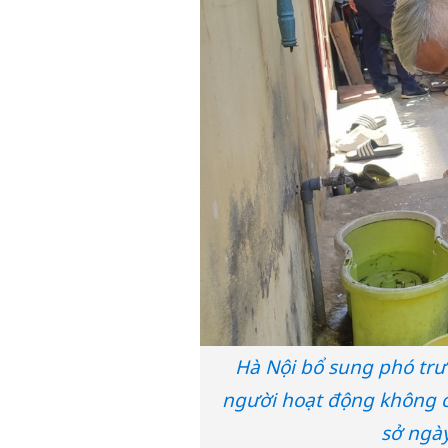
Hà Nội bổ sung phó tr
người hoạt động không ch
sở ngà