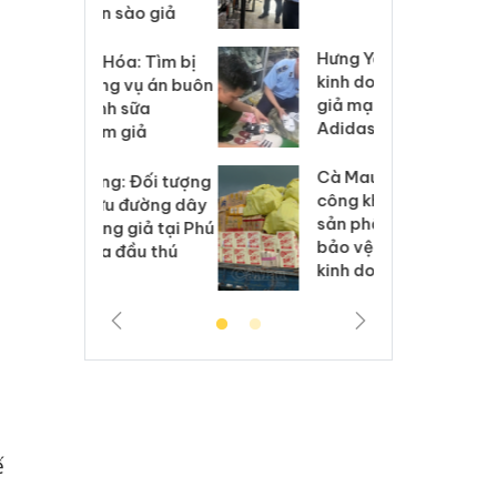
 sào giả
bá
Hưng Yên: Xử lý 6 hộ
óa: Tìm bị
Th
kinh doanh bán hàng
g vụ án buôn
hạ
giả mạo nhãn hiệu
h sữa
bá
Adidas, Nike
 giả
Mo
Cà Mau: Tiêu hủy
g: Đối tượng
An
công khai hàng ngàn
 đường dây
ch
sản phẩm nhập lậu,
 giả tại Phú
bá
bảo vệ môi trường
 đầu thú
Qu
kinh doanh
ế