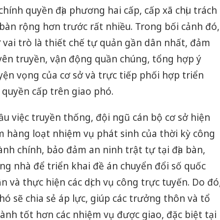
chính quyền địa phương hai cấp, cấp xã chịu trách
 bàn rộng hơn trước rất nhiều. Trong bối cảnh đó,
 vai trò là thiết chế tự quản gần dân nhất, đảm
yên truyền, vận động quần chúng, tổng hợp ý
ện vọng của cơ sở và trực tiếp phối hợp triển
 quyền cấp trên giao phó.
ầu việc truyền thống, đội ngũ cán bộ cơ sở hiện
 hàng loạt nhiệm vụ phát sinh của thời kỳ công
nh chính, bảo đảm an ninh trật tự tại địa bàn,
ừng nhà để triển khai đề án chuyển đổi số quốc
ận và thực hiện các dịch vụ công trực tuyến. Do đó
ó sẽ chia sẻ áp lực, giúp các trưởng thôn và tổ
nh tốt hơn các nhiệm vụ được giao, đặc biệt tại