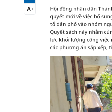
Cỡ chữ vừa
Hội đồng nhân dân Thành
A
+
Cỡ chữ lớn
quyết mới về việc bổ su
tổ dân phố vào nhóm ngư
Quyết sách này nhằm củn
lực khối lượng công việc
các phương án sắp xếp, t