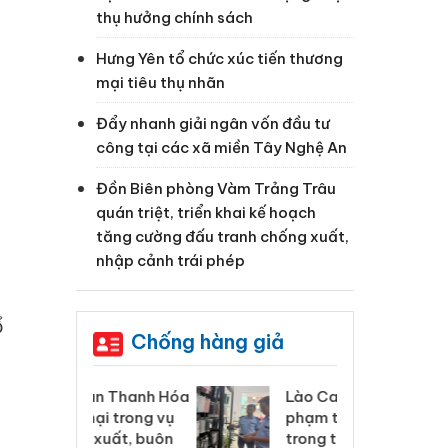
thụ hưởng chính sách
Hưng Yên tổ chức xúc tiến thương
mại tiêu thụ nhãn
Đẩy nhanh giải ngân vốn đầu tư
công tại các xã miền Tây Nghệ An
Đồn Biên phòng Vàm Trảng Trâu
quán triệt, triển khai kế hoạch
tăng cường đấu tranh chống xuất,
nhập cảnh trái phép
ổ
Chống hàng giả
 Thanh Hóa
Lào Cai xử lý 83 vụ vi
Cô
ại trong vụ
phạm thương mại
tìm
xuất, buôn
trong tháng 7
án