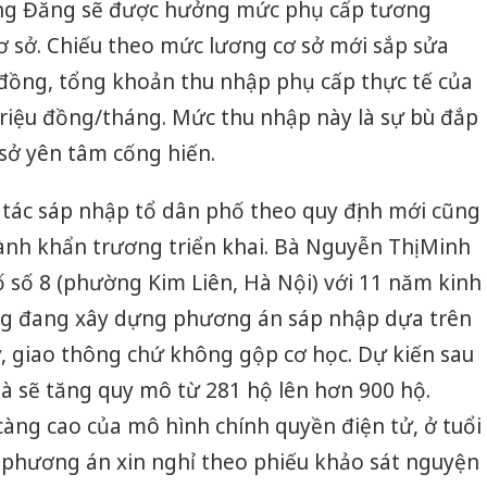
a ông Đăng sẽ được hưởng mức phụ cấp tương
ơ sở. Chiếu theo mức lương cơ sở mới sắp sửa
 đồng, tổng khoản thu nhập phụ cấp thực tế của
triệu đồng/tháng. Mức thu nhập này là sự bù đắp
sở yên tâm cống hiến.
 tác sáp nhập tổ dân phố theo quy định mới cũng
ành khẩn trương triển khai. Bà Nguyễn Thị Minh
 số 8 (phường Kim Liên, Hà Nội) với 11 năm kinh
ng đang xây dựng phương án sáp nhập dựa trên
a lý, giao thông chứ không gộp cơ học. Dự kiến sau
à sẽ tăng quy mô từ 281 hộ lên hơn 900 hộ.
àng cao của mô hình chính quyền điện tử, ở tuổi
Cà Mau:
 phương án xin nghỉ theo phiếu khảo sát nguyện
công kh