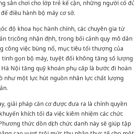
 sân chơi cho lớp trẻ kế cận, những người có đ
sản phẩ
bảo vệ 
 để điều hành bộ máy cơ sở.
kinh do
góc độ khoa học hành chính, các chuyên gia từ
Công an
tìm bị h
n trị công nhận định, trong bối cảnh quy mô dân
án sản 
g công việc bùng nổ, mục tiêu tối thượng của
bán yến
là tinh gọn bộ máy, tuyệt đối không tăng số lượng
Thanh H
c Hà Nội tăng quỹ khoán phụ cấp là bước đi hoàn
hại tron
bán bìn
rò như một lực hút nguồn nhân lực chất lượng
Moyuum
ản.
ày, giải pháp căn cơ được đưa ra là chính quyền
 khuyến khích tối đa việc kiêm nhiệm các chức
Phương thức dồn dịch chức danh này sẽ giúp tập
 nâng cao vượt trội mức thu nhập thực tế cho một