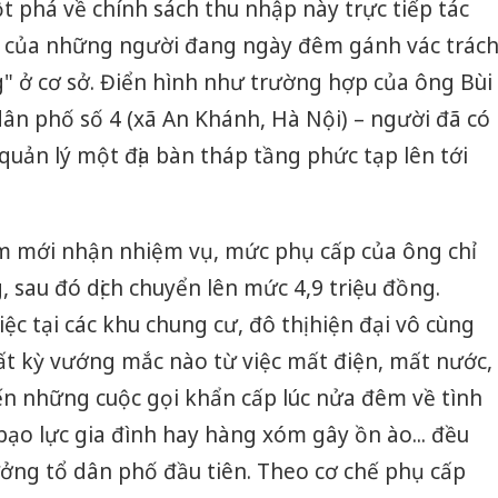
t phá về chính sách thu nhập này trực tiếp tác
g của những người đang ngày đêm gánh vác trác
" ở cơ sở. Điển hình như trường hợp của ông Bùi
ân phố số 4 (xã An Khánh, Hà Nội) – người đã có
quản lý một địa bàn tháp tầng phức tạp lên tới
ểm mới nhận nhiệm vụ, mức phụ cấp của ông chỉ
, sau đó dịch chuyển lên mức 4,9 triệu đồng.
iệc tại các khu chung cư, đô thị hiện đại vô cùng
ất kỳ vướng mắc nào từ việc mất điện, mất nước,
n những cuộc gọi khẩn cấp lúc nửa đêm về tình
bạo lực gia đình hay hàng xóm gây ồn ào... đều
ưởng tổ dân phố đầu tiên. Theo cơ chế phụ cấp