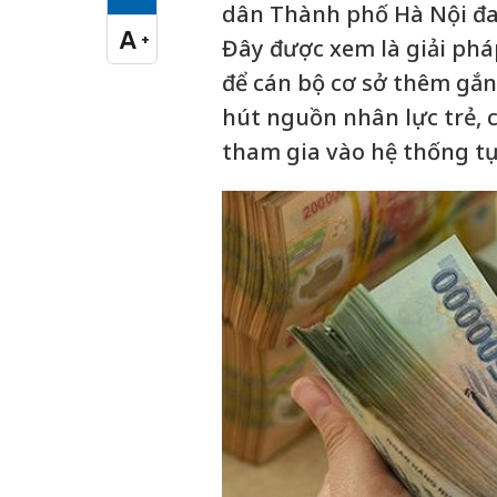
Cỡ chữ vừa
dân Thành phố Hà Nội đa
A
+
Đây được xem là giải pháp
Cỡ chữ lớn
để cán bộ cơ sở thêm gắn 
hút nguồn nhân lực trẻ, 
tham gia vào hệ thống t