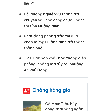
liệt sĩ
Bồi dưỡng nghiệp vụ thanh tra
chuyên sâu cho công chức Thanh
tra tỉnh Quảng Ninh
Phát động phong trào thi đua
chào mừng Quảng Ninh trở thành
thành phố
TP.HCM: Sân khấu hóa thông điệp
phòng, chống ma túy tại phường
An Phú Đông
Chống hàng giả
 Tiêu hủy
Khẩn trương xác
Cà
ai hàng ngàn
minh, xử lý sản phẩm
cô