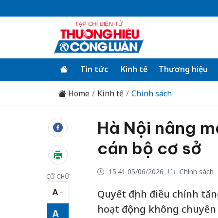
Tin tức
Kinh tế
Thương hiệu
Home
Kinh tế
Chính sách
Hà Nội nâng m
cán bộ cơ sở
15:41 05/06/2026
Chính sách
CỠ CHỮ
A
Quyết định điều chỉnh t
−
Cỡ chữ nhỏ
hoạt động không chuyên 
A