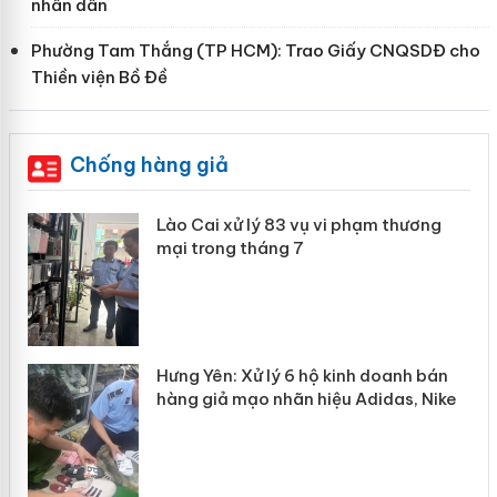
nhân dân
Phường Tam Thắng (TP HCM): Trao Giấy CNQSDĐ cho
Thiền viện Bồ Đề
Chống hàng giả
 án
Lào Cai xử lý 83 vụ vi phạm thương
mại trong tháng 7
n
y
Hưng Yên: Xử lý 6 hộ kinh doanh bán
hàng giả mạo nhãn hiệu Adidas, Nike