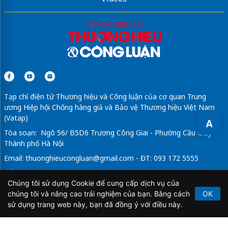
Tạp chí điện tử Thương hiệu và Công luận của cơ quan Trung
ương Hiệp hội Chống hàng giả và Bảo vệ Thương hiệu Việt Nam
(Vatap)
A
Tòa soạn: Ngõ 56/ B5D6 Trương Công Giai - Phường Cầu Giấy -
Thành phố Hà Nội
Email:
thuonghieucongluan@gmail.com
- ĐT: 093 172 5555
Tổng Biên Tập: Vũ Đức Thuận
Chúng tôi sử dụng Cookie để cung cấp dịch vụ của
Giấy phép hoạt động báo chí điện tử số 64/GP-BTTTT do Bộ
chúng tôi và nâng cao trải nghiệm của bạn. Bằng cách
OK
Thông tin và Truyền thông cấp ngày 21/2/2020.
sử dụng trang web này, bạn đã đồng ý với điều này.