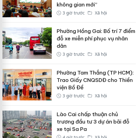
không gian mới”
3 giờ trước
Xã hội
Phường Hồng Gai: Bố trí 7 điểm
đỗ xe miễn phí phục vụ nhân
dân
3 giờ trước
Xã hội
Phường Tam Thắng (TP HCM):
Trao Giấy CNQSDĐ cho Thiền
viện Bồ Đề
3 giờ trước
Xã hội
Lào Cai chấp thuận chủ
trương đầu tư 3 dự án bãi đỗ
xe tại Sa Pa
4 giờ trước
Xã hội