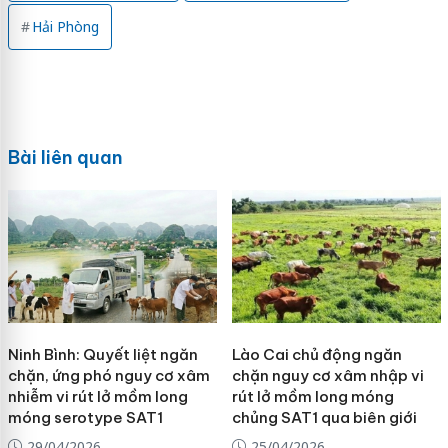
Hải Phòng
Bài liên quan
Ninh Bình: Quyết liệt ngăn
Lào Cai chủ động ngăn
chặn, ứng phó nguy cơ xâm
chặn nguy cơ xâm nhập vi
nhiễm vi rút lở mồm long
rút lở mồm long móng
móng serotype SAT1
chủng SAT1 qua biên giới
29/04/2026
25/04/2026