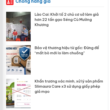
Chống hàng giả
mại
Lào Cai: Khởi tố 2 chủ cơ sở làm giả
hơn 22 tấn gạo Séng Cù Mường
Khương
àng
ản
Bảo vệ thương hiệu từ gốc: Đừng để
“mất bò mới lo làm chuồng”
Khẩn trương xác minh, xử lý sản phẩm
Slimaura Care x3 sử dụng giấy phép
giả mạo