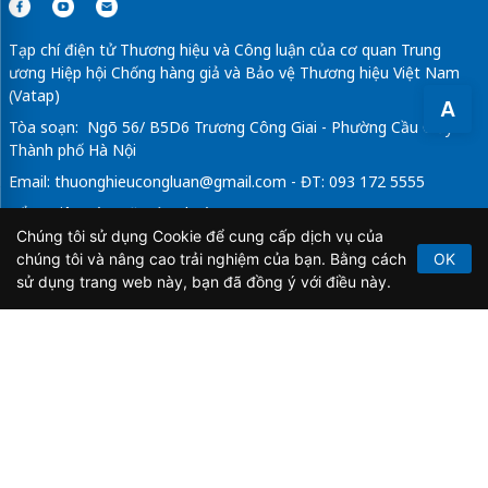
Tạp chí điện tử Thương hiệu và Công luận của cơ quan Trung
ương Hiệp hội Chống hàng giả và Bảo vệ Thương hiệu Việt Nam
(Vatap)
A
Tòa soạn: Ngõ 56/ B5D6 Trương Công Giai - Phường Cầu Giấy -
Thành phố Hà Nội
Email:
thuonghieucongluan@gmail.com
- ĐT: 093 172 5555
Tổng Biên Tập: Vũ Đức Thuận
Chúng tôi sử dụng Cookie để cung cấp dịch vụ của
Giấy phép hoạt động báo chí điện tử số 64/GP-BTTTT do Bộ
chúng tôi và nâng cao trải nghiệm của bạn. Bằng cách
OK
Thông tin và Truyền thông cấp ngày 21/2/2020.
sử dụng trang web này, bạn đã đồng ý với điều này.
Copyright © 2026
TẠP CHÍ THƯƠNG HIỆU & CÔNG
LUẬN
. All Rights Reserved.
Bản quyền thuộc Tạp chí Thương hiệu và Công luận. Cấm
sao chép dưới mọi hình thức nếu không có sự chấp thuận
bằng văn bản.