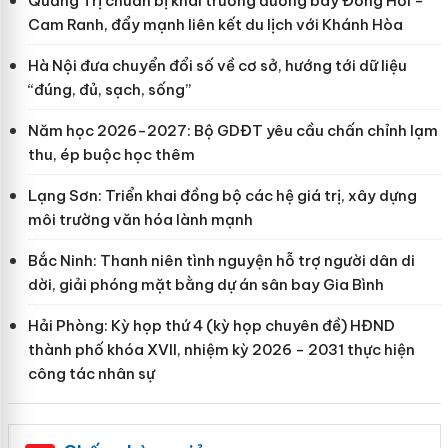
Quảng Trị chuẩn bị khai trương đường bay Đồng Hới -
Cam Ranh, đẩy mạnh liên kết du lịch với Khánh Hòa
Hà Nội đưa chuyển đổi số về cơ sở, hướng tới dữ liệu
“đúng, đủ, sạch, sống”
Năm học 2026-2027: Bộ GDĐT yêu cầu chấn chỉnh lạm
thu, ép buộc học thêm
Lạng Sơn: Triển khai đồng bộ các hệ giá trị, xây dựng
môi trường văn hóa lành mạnh
Bắc Ninh: Thanh niên tình nguyện hỗ trợ người dân di
dời, giải phóng mặt bằng dự án sân bay Gia Bình
Hải Phòng: Kỳ họp thứ 4 (kỳ họp chuyên đề) HĐND
thành phố khóa XVII, nhiệm kỳ 2026 - 2031 thực hiện
công tác nhân sự