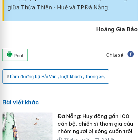
giữa Thừa Thiên - Huế và TP.Đà Nẵng.
Hoàng Gia Bảo
Chia sẻ
Print
hầm đường bộ Hải Vân , lượt khách , thông xe,
Bài viết khác
Đà Nẵng: Huy động gần 100
cán bộ, chiến sĩ tham gia cứu
nhóm người bị sóng cuốn trôi
27 phút trước
Xã hội