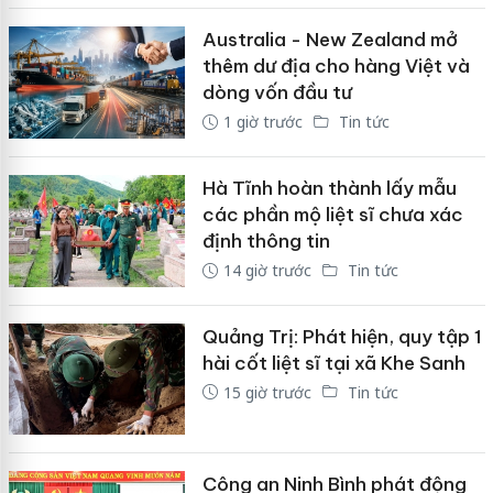
Australia - New Zealand mở
thêm dư địa cho hàng Việt và
dòng vốn đầu tư
1 giờ trước
Tin tức
Hà Tĩnh hoàn thành lấy mẫu
các phần mộ liệt sĩ chưa xác
định thông tin
14 giờ trước
Tin tức
Quảng Trị: Phát hiện, quy tập 1
hài cốt liệt sĩ tại xã Khe Sanh
15 giờ trước
Tin tức
Công an Ninh Bình phát động