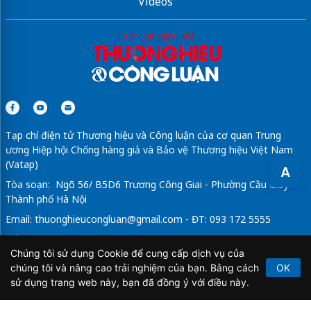
Videos
Tạp chí điện tử Thương hiệu và Công luận của cơ quan Trung
ương Hiệp hội Chống hàng giả và Bảo vệ Thương hiệu Việt Nam
(Vatap)
A
Tòa soạn: Ngõ 56/ B5D6 Trương Công Giai - Phường Cầu Giấy -
Thành phố Hà Nội
Email:
thuonghieucongluan@gmail.com
- ĐT: 093 172 5555
Tổng Biên Tập: Vũ Đức Thuận
Chúng tôi sử dụng Cookie để cung cấp dịch vụ của
Giấy phép hoạt động báo chí điện tử số 64/GP-BTTTT do Bộ
chúng tôi và nâng cao trải nghiệm của bạn. Bằng cách
OK
Thông tin và Truyền thông cấp ngày 21/2/2020.
sử dụng trang web này, bạn đã đồng ý với điều này.