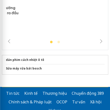
Cà Mau: Tiêu hủy công khai hàng
ngàn sản phẩm nhập lậu, bảo vệ môi
trường kinh doanh
dán phim cách nhiệt ô tô
Sửa máy rửa bát bosch
Tin tức
Kinh tế
Thương hiệu
Chuyển động 389
Chính sách & Pháp luật
OCOP
Tư vấn
Xã hội