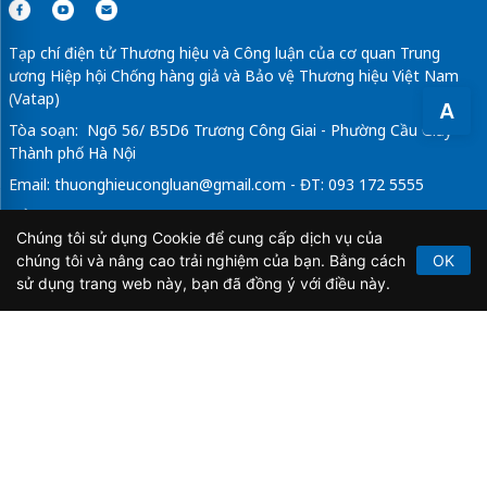
Tạp chí điện tử Thương hiệu và Công luận của cơ quan Trung
ương Hiệp hội Chống hàng giả và Bảo vệ Thương hiệu Việt Nam
(Vatap)
A
Tòa soạn: Ngõ 56/ B5D6 Trương Công Giai - Phường Cầu Giấy -
Thành phố Hà Nội
Email:
thuonghieucongluan@gmail.com
- ĐT: 093 172 5555
Tổng Biên Tập: Vũ Đức Thuận
Chúng tôi sử dụng Cookie để cung cấp dịch vụ của
Giấy phép hoạt động báo chí điện tử số 64/GP-BTTTT do Bộ
chúng tôi và nâng cao trải nghiệm của bạn. Bằng cách
OK
Thông tin và Truyền thông cấp ngày 21/2/2020.
sử dụng trang web này, bạn đã đồng ý với điều này.
Copyright © 2026
TẠP CHÍ THƯƠNG HIỆU & CÔNG
LUẬN
. All Rights Reserved.
Bản quyền thuộc Tạp chí Thương hiệu và Công luận. Cấm
sao chép dưới mọi hình thức nếu không có sự chấp thuận