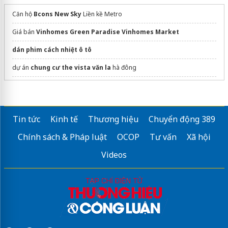
Căn hộ
Bcons New Sky
Liền kề Metro
Giá bán
Vinhomes Green Paradise Vinhomes Market
dán phim cách nhiệt ô tô
dự án
chung cư the vista văn la
hà đông
Dự án
Hải Vân Bay
Đà Nẵng
Hóc Môn: thổi giá hay tăng trưởng bền?
Tin tức
Kinh tế
Thương hiệu
Chuyển động 389
Cập nhật
Tiến độ Dasong Village
Chính sách & Pháp luật
OCOP
Tư vấn
Xã hội
Sửa máy rửa bát bosch
Videos
trang bất động sản Greenhomesland
thiết kế căn hộ dịch vụ
seo trọn gói