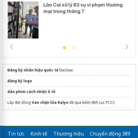
Lào Cai xử lý 83 vụ vi phạm thương
mại trong tháng 7
Đăng ký nhãn hiệu quốc tế
Nacilaw
đăng ký logo
dán phim cách nhiệt ô tô
Lắp đặt dòng
Van chặn lửa Kaiyo
đã qua kiểm định cục PCCC
Dịch vụ đăng ký hộ kinh doanh cá thể
Sửa máy rửa bát bosch
Tin tức
Kinh tế
Thương hiệu
Chuyển động 389