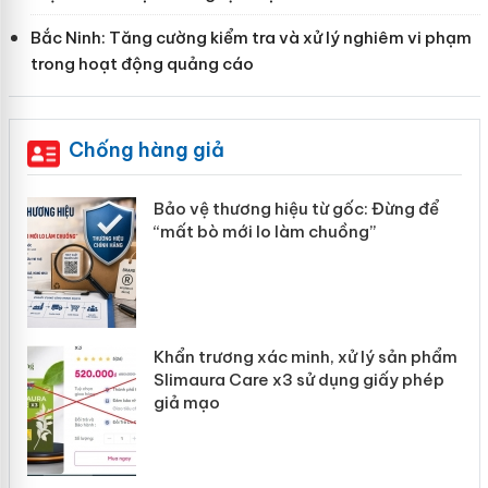
Bắc Ninh: Tăng cường kiểm tra và xử lý nghiêm vi phạm
trong hoạt động quảng cáo
Chống hàng giả
àng
Bảo vệ thương hiệu từ gốc: Đừng để
“mất bò mới lo làm chuồng”
ản
Khẩn trương xác minh, xử lý sản phẩm
 án
Slimaura Care x3 sử dụng giấy phép
giả mạo