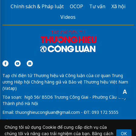
Chính sách & Pháp luật
OCOP
Tư vấn
Xã hội
Videos
Tạp chí điện tử Thương hiệu và Công luận của cơ quan Trung
ương Hiệp hội Chống hàng giả và Bảo vệ Thương hiệu Việt Nam
(Vatap)
A
Tòa soạn: Ngõ 56/ B5D6 Trương Công Giai - Phường Cầu Giấy -
Thành phố Hà Nội
Email:
thuonghieucongluan@gmail.com
- ĐT: 093 172 5555
Tổng Biên Tập: Vũ Đức Thuận
Chúng tôi sử dụng Cookie để cung cấp dịch vụ của
Giấy phép hoạt động báo chí điện tử số 64/GP-BTTTT do Bộ
chúng tôi và nâng cao trải nghiệm của bạn. Bằng cách
OK