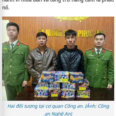
nổ.
Hai đối tượng tại cơ quan Công an. (Ảnh: Công
an Nghệ An)