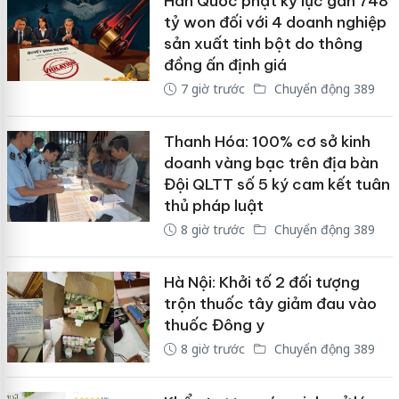
Hàn Quốc phạt kỷ lục gần 748
tỷ won đối với 4 doanh nghiệp
sản xuất tinh bột do thông
đồng ấn định giá
7 giờ trước
Chuyển động 389
Thanh Hóa: 100% cơ sở kinh
doanh vàng bạc trên địa bàn
Đội QLTT số 5 ký cam kết tuân
thủ pháp luật
8 giờ trước
Chuyển động 389
Hà Nội: Khởi tố 2 đối tượng
trộn thuốc tây giảm đau vào
thuốc Đông y
8 giờ trước
Chuyển động 389