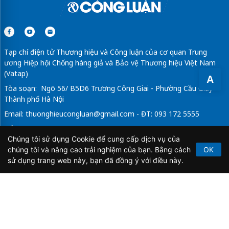
Tạp chí điện tử Thương hiệu và Công luận của cơ quan Trung
ương Hiệp hội Chống hàng giả và Bảo vệ Thương hiệu Việt Nam
(Vatap)
A
Tòa soạn: Ngõ 56/ B5D6 Trương Công Giai - Phường Cầu Giấy -
Thành phố Hà Nội
Email:
thuonghieucongluan@gmail.com
- ĐT: 093 172 5555
Tổng Biên Tập: Vũ Đức Thuận
Chúng tôi sử dụng Cookie để cung cấp dịch vụ của
Giấy phép hoạt động báo chí điện tử số 64/GP-BTTTT do Bộ
chúng tôi và nâng cao trải nghiệm của bạn. Bằng cách
OK
Thông tin và Truyền thông cấp ngày 21/2/2020.
sử dụng trang web này, bạn đã đồng ý với điều này.
Copyright © 2026
TẠP CHÍ THƯƠNG HIỆU & CÔNG
LUẬN
. All Rights Reserved.