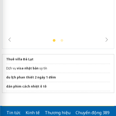
Thuê villa Đà Lạt
Dịch vụ
visa nhật bản
uy tín
du lịch phan thiết 2 ngày 1 đêm
dán phim cách nhiệt ô tô
Mua eSIM du lịch tại
HugoSim
Sửa máy rửa bát bosch
Tin tức
Kinh tế
Thương hiệu
Chuyển động 389