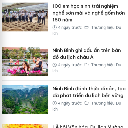
100 em học sinh trải nghiệm
nghề sơn mài và nghề gốm hơn
160 năm
4 ngày trước
Thương hiệu Du
lịch
Ninh Bình ghi dấu ấn trên bản
đồ du lịch châu Á
4 ngày trước
Thương hiệu Du
lịch
Ninh Bình đánh thức di sản, tạo
đà phát triển du lịch bền vững
4 ngày trước
Thương hiệu Du
lịch
Lễ hội Văn hóa, Du lịch Mường