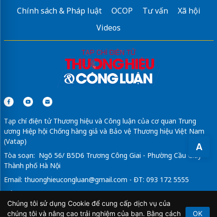
Chính sách & Pháp luật
OCOP
Tư vấn
Xã hội
Videos
Tạp chí điện tử Thương hiệu và Công luận của cơ quan Trung
ương Hiệp hội Chống hàng giả và Bảo vệ Thương hiệu Việt Nam
(Vatap)
A
Tòa soạn: Ngõ 56/ B5D6 Trương Công Giai - Phường Cầu Giấy -
Thành phố Hà Nội
Email:
thuonghieucongluan@gmail.com
- ĐT: 093 172 5555
Tổng Biên Tập: Vũ Đức Thuận
Chúng tôi sử dụng Cookie để cung cấp dịch vụ của
Giấy phép hoạt động báo chí điện tử số 64/GP-BTTTT do Bộ
chúng tôi và nâng cao trải nghiệm của bạn. Bằng cách
OK