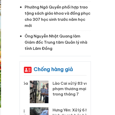
Phường Ngô Quyền phối hợp trao
tặng sách giáo khoa và đồng phục
cho 307 học sinh trước năm học
mới
Ông Nguyễn Nhật Quang làm
Giám đốc Trung tâm Quản lý nhà
tỉnh Lâm Đồng
Chống hàng giả
 Thanh Hóa
Lào Cai xử lý 83 vụ vi
Cô
ại trong vụ
phạm thương mại
tìm
xuất, buôn
trong tháng 7
án
 sào giả
bá
Hưng Yên: Xử lý 6 hộ
óa: Tìm bị
Th