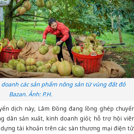
nh doanh các sản phẩm nông sản từ vùng đất đỏ
Bazan. Ảnh: P.H.
uyển dịch này, Lâm Đồng đang lồng ghép chuyể
g dân sản xuất, kinh doanh giỏi; hỗ trợ hội viê
 dựng tài khoản trên các sàn thương mại điện tử