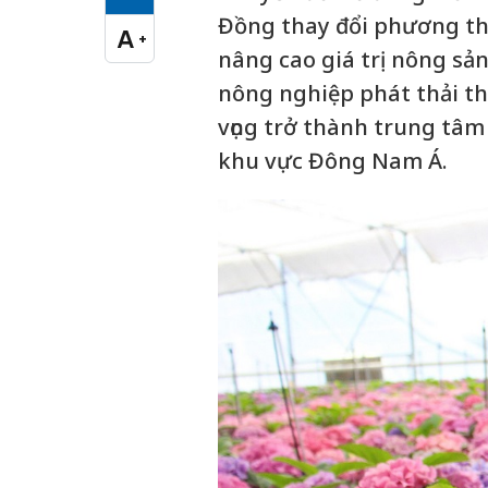
Cỡ chữ vừa
Đồng thay đổi phương thứ
A
+
Cỡ chữ lớn
nâng cao giá trị nông sản
nông nghiệp phát thải t
vọng trở thành trung tâm
khu vực Đông Nam Á.