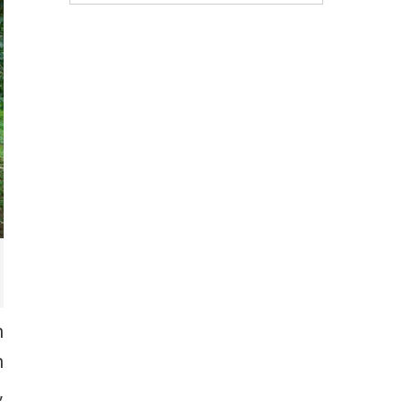
n
n
,