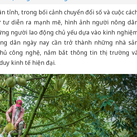
hại tron
bán bìn
 tỉnh, trong bối cảnh chuyển đổi số và cuộc các
Moyuum
 tư diễn ra mạnh mẽ, hình ảnh người nông dâ
An Gian
ững người lao động chủ yếu dựa vào kinh nghiệ
chủ mưu
bán hàng
ông dân ngày nay cần trở thành những nhà sả
Quốc ra
chủ công nghệ, nắm bắt thông tin thị trường v
uy kinh tế hiện đại.