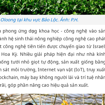
Oloong tại khu vực Bảo Lộc. Ảnh: P.H.
ên phong ứng dụng khoa học - công nghệ vào sả
ành hệ sinh thái nông nghiệp công nghệ cao phá
t công nghệ tiên tiến được chuyển giao từ Israel
 Hoa Kỳ. Nhiều giải pháp hiện đại như nhà kín
thống tưới nhỏ giọt tự động, sản xuất giống bằn
 sát môi trường, Internet vạn vật (IoT), truy xuấ
ckchain, máy bay không người lái và trí tuệ nhâ
rãi, góp phần nâng cao hiệu quả sản xuất.