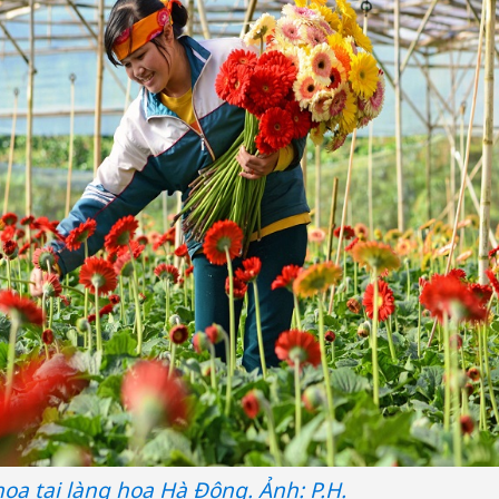
Công an
tìm bị h
án sản 
bán yến
Thanh H
oa tại làng hoa Hà Đông. Ảnh: P.H.