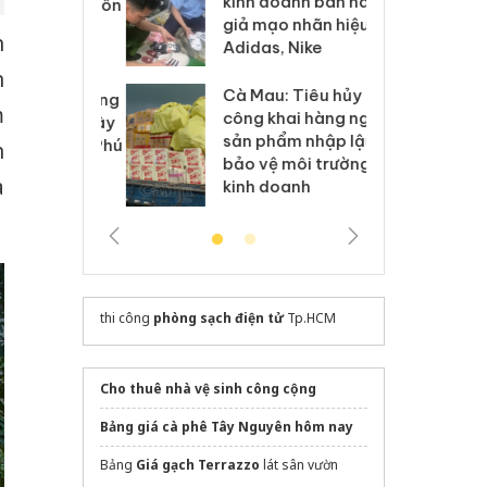
kinh doanh bán hàng
g vụ án buôn
hạ
giả mạo nhãn hiệu
h sữa
bá
h
Adidas, Nike
 giả
Mo
n
Cà Mau: Tiêu hủy
g: Đối tượng
An
m
công khai hàng ngàn
 đường dây
ch
sản phẩm nhập lậu,
 giả tại Phú
bá
n
bảo vệ môi trường
 đầu thú
Qu
à
kinh doanh
thi công
phòng sạch điện tử
Tp.HCM
Cho thuê nhà vệ sinh công cộng
Bảng giá cà phê Tây Nguyên hôm nay
Bảng
Giá gạch Terrazzo
lát sân vườn