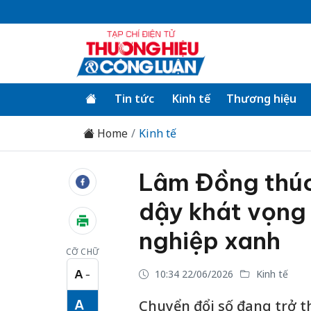
Tin tức
Kinh tế
Thương hiệu
Home
Kinh tế
Lâm Đồng thúc
dậy khát vọng
nghiệp xanh
CỠ CHỮ
A
10:34 22/06/2026
Kinh tế
−
Cỡ chữ nhỏ
A
Chuyển đổi số đang trở 