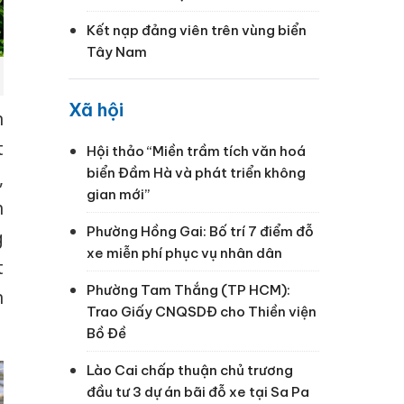
Kết nạp đảng viên trên vùng biển
Tây Nam
Xã hội
n
t
Hội thảo “Miền trầm tích văn hoá
biển Đầm Hà và phát triển không
,
gian mới”
h
Phường Hồng Gai: Bố trí 7 điểm đỗ
g
xe miễn phí phục vụ nhân dân
t
Phường Tam Thắng (TP HCM):
n
Trao Giấy CNQSDĐ cho Thiền viện
Bồ Đề
Lào Cai chấp thuận chủ trương
đầu tư 3 dự án bãi đỗ xe tại Sa Pa