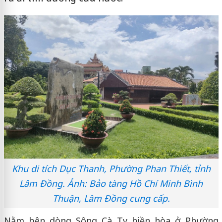
Khu di tích Dục Thanh, Phường Phan Thiết, tỉnh
Lâm Đồng. Ảnh: Bảo tàng Hồ Chí Minh Bình
Thuận, Lâm Đồng cung cấp.
Nằm bên dòng Sông Cà Ty hiền hòa ở Phường