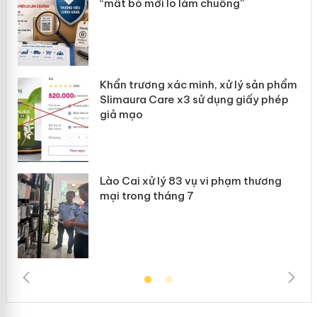
“mất bò mới lo làm chuồng”
ản
Khẩn trương xác minh, xử lý sản phẩm
 án
Slimaura Care x3 sử dụng giấy phép
giả mạo
Lào Cai xử lý 83 vụ vi phạm thương
mại trong tháng 7