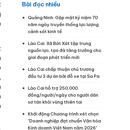
c
Bài đọc nhiều
g
Quảng Ninh: Gặp mặt kỷ niệm 70
à
năm ngày truyền thống lực lượng
cảnh sát kinh tế
Lào Cai: Xã Bát Xát tập trung
t
nguồn lực, tạo đà tăng trưởng cho
n
giai đoạn phát triển mới
o
Lào Cai chấp thuận chủ trương
,
đầu tư 3 dự án bãi đỗ xe tại Sa Pa
ủ
Lào Cai hỗ trợ 250.000
đồng/người/ngày cho người dân
a
sơ tán khỏi vùng thiên tai
m
Khởi động Chương trình xét chọn
"Doanh nghiệp đạt chuẩn Văn hóa
Kinh doanh Việt Nam năm 2026"