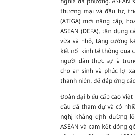
nghĩa đa phương. ASEAN sẽ
thương mại và đầu tư, tr
(ATIGA) mới nâng cấp, ho
ASEAN (DEFA), tận dụng cá
vừa và nhỏ, tăng cường kế
kết nối kinh tế thông qua 
người dân thực sự là tru
cho an sinh và phúc lợi x
thanh niên, để đáp ứng các 
Đoàn đại biểu cấp cao Vi
đầu đã tham dự và có nhi
nghị, khẳng định đường lố
ASEAN và cam kết đóng góp