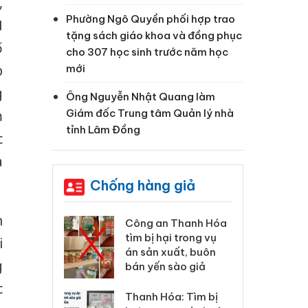
,
Phường Ngô Quyền phối hợp trao
N
tặng sách giáo khoa và đồng phục
ố
cho 307 học sinh trước năm học
p
mới
g
Ông Nguyễn Nhật Quang làm
Giám đốc Trung tâm Quản lý nhà
m
tỉnh Lâm Đồng
c
à
Chống hàng giả
n
 Thanh Hóa
Lào Cai xử lý 83 vụ vi
Cô
ại trong vụ
phạm thương mại
tìm
i
xuất, buôn
trong tháng 7
án
g
 sào giả
bá
c
Hưng Yên: Xử lý 6 hộ
óa: Tìm bị
Th