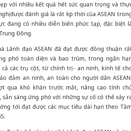
đẹp với nhiều kết quả hết sức quan trọng và thự
nghị được đánh giá là rất kịp thời của ASEAN tron
ực đang có nhiều diễn biến phức tạp, đặc biệt l
 Trung Đông.
nhà Lãnh đạo ASEAN đã đạt được đồng thuận rấ
ng phó toàn diện và bao trùm, trong ngắn hạ
cả các trụ cột, từ chính trị - an ninh, kinh tế ch
bảo đảm an ninh, an toàn cho người dân ASEAN
ợt qua khó khăn trước mắt, nâng cao tính ch
 sẵn sàng ứng phó với những sự cố có thể xảy r
ớng tới đạt được các mục tiêu dài hạn theo Tầ
5.