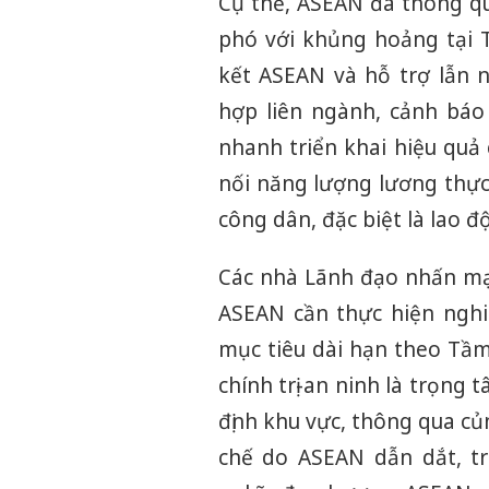
Cụ thể, ASEAN đã thông q
phó với khủng hoảng tại 
kết ASEAN và hỗ trợ lẫn 
hợp liên ngành, cảnh báo
nhanh triển khai hiệu quả 
nối năng lượng lương thực
công dân, đặc biệt là lao đ
Các nhà Lãnh đạo nhấn mạ
ASEAN cần thực hiện nghi
mục tiêu dài hạn theo Tầ
chính trị-an ninh là trọng
định khu vực, thông qua củn
chế do ASEAN dẫn dắt, tr