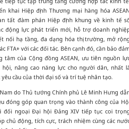
 tiếp tục tập trung tăng cường hợp tác kinh tế
iển khai Hiệp định Thương mại hàng hóa ASEA
àn tất đàm phán Hiệp định khung về kinh tế s
c động lực phát triển mới, hỗ trợ doanh nghiệ
t nối hạ tầng, đa dạng hóa thị trường, mở rộn
các FTA+ với các đối tác. Bên cạnh đó, cần bảo đả
ng tâm của Cộng đồng ASEAN, ưu tiên nguồn lự
ã hội, nâng cao năng lực cho người dân, nhất l
yêu cầu của thời đại số và trí tuệ nhân tạo.
ệt Nam do Thủ tướng Chính phủ Lê Minh Hưng dẫ
Công an
tìm bị h
ều đóng góp quan trọng vào thành công của Hộ
án sản 
i đối ngoại Đại hội Đảng XIV tiếp tục coi trọn
bán yến
 chủ động, tích cực, trách nhiệm cùng các nướ
Thanh H