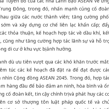
ua Tuyên bố của các nhà Lãnh đạo ASEAN về ứn
Trung Đông, trong đó, nhấn mạnh củng cố đoà
nhau giữa các nước thành viên; tăng cường phố
 sớm và xây dựng cơ chế liên lạc khẩn cấp; đẩ
các thỏa thuận, kế hoạch hợp tác về dầu khí, kế
, cũng như tăng cường hợp tác lãnh sự và hỗ tr
ộng di cư ở khu vực bị ảnh hưởng.
nh dù ưu tiên vượt qua các khó khăn trước mắt
êm túc các kế hoạch đã đặt ra để đạt được cá
m nhìn Cộng đồng ASEAN 2045. Trong đó, hợp tá
 tâm hàng đầu để bảo đảm an ninh, hòa bình và ổ
g cố đoàn kết, tin cậy chính trị và phát huy các c
ên cơ sở thượng tôn luật pháp quốc tế và ch