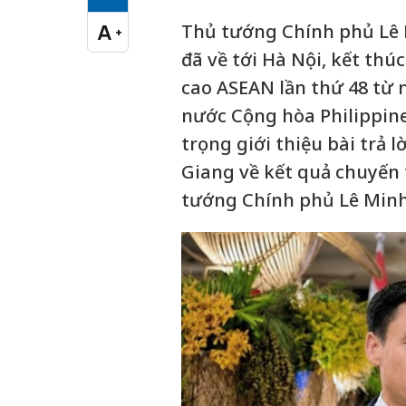
Cỡ chữ vừa
Thủ tướng Chính phủ Lê 
A
+
Cỡ chữ lớn
đã về tới Hà Nội, kết thú
cao ASEAN lần thứ 48 từ 
nước Cộng hòa Philippine
trọng giới thiệu bài trả
Giang về kết quả chuyến
tướng Chính phủ Lê Min