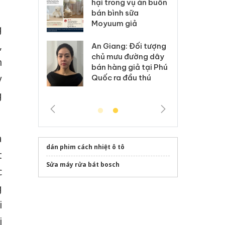
kinh doanh bán hàng
g vụ án buôn
hạ
giả mạo nhãn hiệu
h sữa
bá
Adidas, Nike
 giả
Mo
g
,
Cà Mau: Tiêu hủy
g: Đối tượng
An
công khai hàng ngàn
 đường dây
ch
n
sản phẩm nhập lậu,
 giả tại Phú
bá
bảo vệ môi trường
y
 đầu thú
Qu
kinh doanh
g
a
dán phim cách nhiệt ô tô
t
Sửa máy rửa bát bosch
c
g
i
i