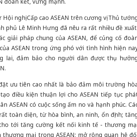
 đoàn kết, vững mạnh.
hại tron
bán bìn
Moyuum
ự Hội nghị Cấp cao ASEAN trên cương vị Thủ tướn
h phủ Lê Minh Hưng đã nêu ra rất nhiều đề xuất
An Gian
chủ mưu
ác giải pháp chung của ASEAN, để củng cố đoà
bán hàng
của ASEAN trong ứng phó với tình hình hiện na
Quốc ra
g lai, đảm bảo cho người dân được thụ hưởn
N.
đặt ưu tiên cao nhất là bảo đảm môi trường hò
 tạo điều kiện thuận lợi cho ASEAN tiếp tục phá
dân ASEAN có cuộc sống ấm no và hạnh phúc. Cá
ất toàn diện, từ hòa bình, an ninh, ổn định; tăn
cho tới tăng cường kết nối kinh tế - thương mạ
ản thương mại trong ASEAN; mở rộng quan hệ đố