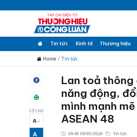
Tin tức
Kinh tế
Thương hiệu
Home
Tin tức
Lan toả thông
năng động, đổi
mình mạnh mẽ 
CỠ CHỮ
ASEAN 48
A
−
Cỡ chữ nhỏ
A
09:40 09/05/2026
Tin tức