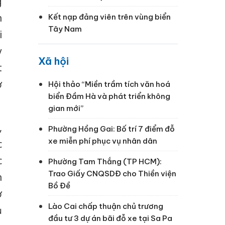
g
n
Kết nạp đảng viên trên vùng biển
Tây Nam
i
y
Xã hội
t
ợ
Hội thảo “Miền trầm tích văn hoá
biển Đầm Hà và phát triển không
gian mới”
,
Phường Hồng Gai: Bố trí 7 điểm đỗ
xe miễn phí phục vụ nhân dân
c
c
Phường Tam Thắng (TP HCM):
Trao Giấy CNQSDĐ cho Thiền viện
n
Bồ Đề
ơ
Lào Cai chấp thuận chủ trương
ủ
đầu tư 3 dự án bãi đỗ xe tại Sa Pa