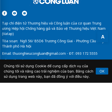
Tạp chí điện tử Thương hiệu và Công luận của cơ quan Trung
ương Hiệp hội Chống hàng giả và Bảo vệ Thương hiệu Việt Nam
(Vatap)
A
Tòa soạn: Ngõ 56/ B5D6 Trương Công Giai - Phường Cầu Giấy -
Thành phố Hà Nội
Email:
thuonghieucongluan@gmail.com
- ĐT: 093 172 5555
Tổng Biên Tập: Vũ Đức Thuận
Chúng tôi sử dụng Cookie để cung cấp dịch vụ của
Giấy phép hoạt động báo chí điện tử số 64/GP-BTTTT do Bộ
chúng tôi và nâng cao trải nghiệm của bạn. Bằng cách
OK
Thông tin và Truyền thông cấp ngày 21/2/2020.
sử dụng trang web này, bạn đã đồng ý với điều này.
Copyright © 2026
TẠP CHÍ THƯƠNG HIỆU & CÔNG
LUẬN
. All Rights Reserved.
Bản quyền thuộc Tạp chí Thương hiệu và Công luận. Cấm