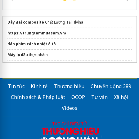
Dây đai composite
Chất Lượng Tại Hlvina
https://trungtammuasam.vn/
dán phim cách nhiệt ô tô
Máy lọc dầu
thực phẩm
Hệ thống lọc khí âm trần
CyberVent
plate heat exchanger
Tin tức
Kinh tế
Thương hiệu
Chuyển động 389
tank ibc 1000 lit schutz
Chính sách & Pháp luật
OCOP
Tư vấn
Xã hội
Sửa máy rửa bát bosch
Videos
Giá
Bơm thủy lực
chính hãng