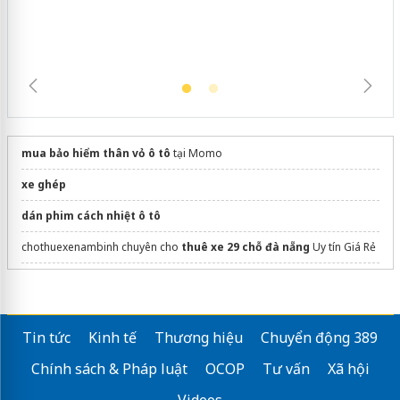
mua bảo hiểm thân vỏ ô tô
tại Momo
xe ghép
dán phim cách nhiệt ô tô
chothuexenambinh chuyên cho
thuê xe 29 chỗ đà nẵng
Uy tín Giá Rẻ
merida
Sửa máy rửa bát bosch
Tin tức
Kinh tế
Thương hiệu
Chuyển động 389
Chính sách & Pháp luật
OCOP
Tư vấn
Xã hội
Videos