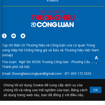
Tạp chí điện tử Thương hiệu và Công luận của cơ quan Trung
ương Hiệp hội Chống hàng giả và Bảo vệ Thương hiệu Việt Nam
(Vatap)
A
Tòa soạn: Ngõ 56/ B5D6 Trương Công Giai - Phường Cầu Giấy -
Thành phố Hà Nội
Email:
thuonghieucongluan@gmail.com
- ĐT: 093 172 5555
Tổng Biên Tập: Vũ Đức Thuận
Chúng tôi sử dụng Cookie để cung cấp dịch vụ của
Giấy phép hoạt động báo chí điện tử số 64/GP-BTTTT do Bộ
chúng tôi và nâng cao trải nghiệm của bạn. Bằng cách
OK
Thông tin và Truyền thông cấp ngày 21/2/2020.
sử dụng trang web này, bạn đã đồng ý với điều này.