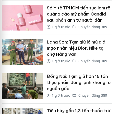
Sở Y tế TPHCM tiếp tục làm rõ
quảng cáo mỹ phẩm Candid
sau phản ánh từ người dân
1 giờ trước
Chuyển động 389
Lạng Sơn: Tạm giữ lô mũ giả
mạo nhãn hiệu Dior, Nike tại
chợ Háng Van
1 giờ trước
Chuyển động 389
Đồng Nai: Tạm giữ hơn 16 tấn
thực phẩm đông lạnh không rõ
nguồn gốc
1 giờ trước
Chuyển động 389
Tiêu hủy gần 1,3 tấn thuốc trừ