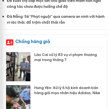
Đề xuất trợ cấp một lần cho giáo viên mầm non nghỉ
công tác chưa được hưởng chế độ
Đà Nẵng: Sẽ “Phạt nguội” qua camera an ninh với hành
vi rác thải, đổ trộm chất thải rắn
Chống hàng giả
 án
Lào Cai xử lý 83 vụ vi phạm thương
mại trong tháng 7
n
y
Hưng Yên: Xử lý 6 hộ kinh doanh bán
hàng giả mạo nhãn hiệu Adidas, Nike