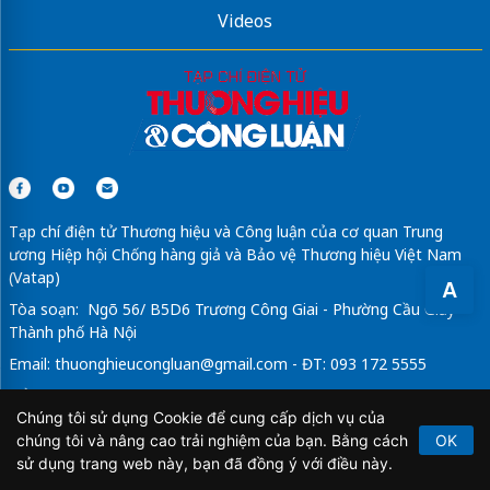
Videos
Tạp chí điện tử Thương hiệu và Công luận của cơ quan Trung
ương Hiệp hội Chống hàng giả và Bảo vệ Thương hiệu Việt Nam
(Vatap)
A
Tòa soạn: Ngõ 56/ B5D6 Trương Công Giai - Phường Cầu Giấy -
Thành phố Hà Nội
Email:
thuonghieucongluan@gmail.com
- ĐT: 093 172 5555
Tổng Biên Tập: Vũ Đức Thuận
Chúng tôi sử dụng Cookie để cung cấp dịch vụ của
Giấy phép hoạt động báo chí điện tử số 64/GP-BTTTT do Bộ
chúng tôi và nâng cao trải nghiệm của bạn. Bằng cách
OK
Thông tin và Truyền thông cấp ngày 21/2/2020.
sử dụng trang web này, bạn đã đồng ý với điều này.