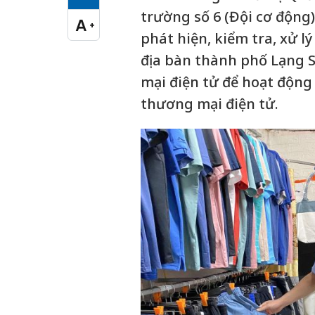
Cỡ chữ vừa
trường số 6 (Đội cơ động)
A
+
Cỡ chữ lớn
phát hiện, kiểm tra, xử l
địa bàn thành phố Lạng S
mại điện tử để hoạt động
thương mại điện tử.