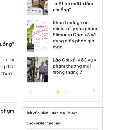
 nhãn hiệu
“mất bò mới lo làm
gi
Nike
chuồng”
Ad
 Tiêu hủy
Khẩn trương xác
Cà
ai hàng ngàn
minh, xử lý sản phẩm
cô
m nhập lậu,
Slimaura Care x3 sử
sả
môi trường
dụng giấy phép giả
bả
huồng”
anh
mạo
ki
 cả thị
 Thanh Hóa
Lào Cai xử lý 83 vụ vi
Cô
ại trong vụ
phạm thương mại
tìm
ng thật
xuất, buôn
trong tháng 7
án
ệ thương
 sào giả
bá
ghiệp
sản
át
m phạm
lịch cúp điện Buôn Ma Thuột
Cách
order taobao