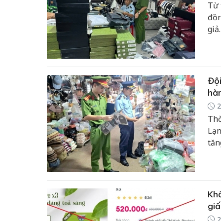
Từ 
đồn
giả
tấn
doa
Đội
hàn
2
Thờ
Lạn
tăn
kiể
trê
Khẩ
giấ
2