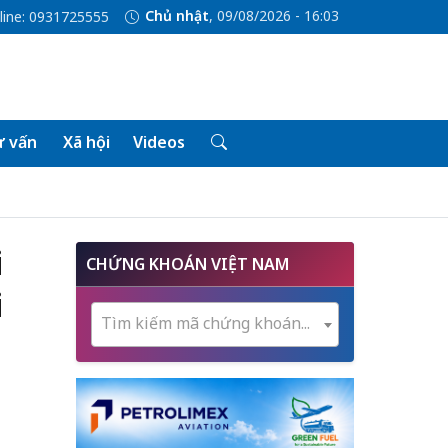
Chủ nhật
, 09/08/2026 - 16:03
line: 0931725555
 vấn
Xã hội
Videos
i
CHỨNG KHOÁN VIỆT NAM
i
Tìm kiếm mã chứng khoán...