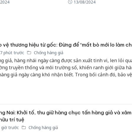
/2024
13/08/2024
giả mạo
Adidas, 
Cà Mau:
công kh
sản phẩ
bảo vệ 
 vệ thương hiệu từ gốc: Đừng để “mất bò mới lo làm c
kinh do
7 phút trước
Chống hàng giả
g giả, hàng nhái ngày càng được sản xuất tinh vi, len lỏi qua
Công an
tìm bị h
ờng truyền thống và môi trường số, khiến ranh giới giữa hà
án sản 
hàng giả ngày càng khó nhận biết. Trong bối cảnh đó, bảo v
bán yến
u không thể chỉ bắt đầu khi hàng giả đã xuất hiện. Doanh n
 chủ động xây dựng “hàng rào” từ bên trong, từ chất lượng 
m, quyền sở hữu trí tuệ đến truy xuất nguồn gốc và kiểm so
ỗi cung ứng.
g Nai: Khởi tố, thu giữ hàng chục tấn hàng giả và xâ
hữu trí tuệ
 giờ trước
Chống hàng giả