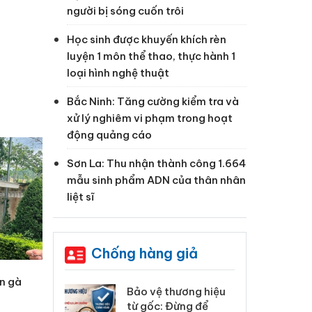
người bị sóng cuốn trôi
Học sinh được khuyến khích rèn
luyện 1 môn thể thao, thực hành 1
loại hình nghệ thuật
Bắc Ninh: Tăng cường kiểm tra và
xử lý nghiêm vi phạm trong hoạt
động quảng cáo
Sơn La: Thu nhận thành công 1.664
mẫu sinh phẩm ADN của thân nhân
liệt sĩ
Chống hàng giả
ân gà
: Xử lý 6 hộ
Bảo vệ thương hiệu
Hư
anh bán hàng
từ gốc: Đừng để
ki