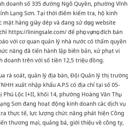
kinh doanh số 335 đường Ngô Quyền, phường Vĩnh
ỉnh Lạng Sơn. Tại thời điểm kiểm tra, hộ kinh
 mặt hàng giày dép và đang sử dụng website
hỉ https://liningsale.com/ để phục vụ mục đích bán
áo với cơ quan quản lý nhà nước có thẩm quyền
hức năng đã tiến hành lập biên bản, xử phạt vi
 doanh trên với số tiền 12,5 triệu đồng.
a rà soát, quản lý địa bàn, Đội Quản lý thị trườn
NHH xuất nhập khẩu A.P.S có địa chỉ tại số 05-
ị Phú Lộc I+II, khối 14, phường Hoàng Văn Thụ,
ạng Sơn đang hoạt động kinh doanh các dịch vụ
ra thực tế, lực lượng chức năng phát hiện Công
iến thương mại, quảng bá, giới thiệu về công ty,