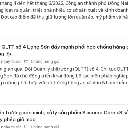
tháng 4 đến hết tháng 6/2026, Công an thành phố Đồng Nai
g loạt ra quân, triệt phá nhiều cơ sở sản xuất và kinh doan
. Đợt cao điểm đã thu giữ lượng lớn quần áo, mỹ phẩm và h
 vật liệu xây dựng vi phạm, góp phần làm sạch môi trường k
nh.
 QLTT số 4 Lạng Sơn đẩy mạnh phối hợp chống hàng g
g lậu
 ngày trước
Chống hàng giả
i gian qua, Đội Quản lý thị trường (QLTT) số 4, Chi cục QLTT
g Sơn đã chủ động triển khai đồng bộ các biện pháp nghiệp
g cường phối hợp với lực lượng Công an xã Vân Nham kiểm 
m soát thị trường, góp phần giữ vững ổn định hoạt động kin
n địa bàn.
n trương xác minh, xử lý sản phẩm Slimaura Care x3 s
y phép giả mạo
 ngày trước
Chống hàng giả