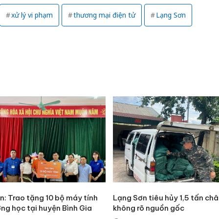
xử lý vi phạm
thương mại điện tử
Lạng Sơn
n: Trao tặng 10 bộ máy tính
Lạng Sơn tiêu hủy 1,5 tấn ch
Hưng Yên
ng học tại huyện Bình Gia
không rõ nguồn gốc
kinh do