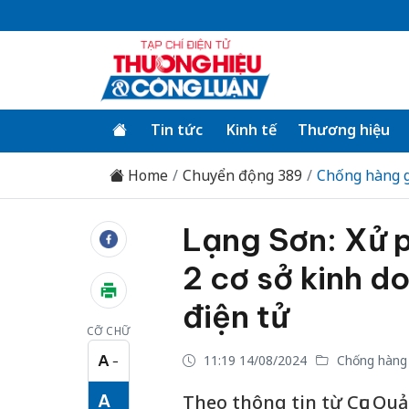
Tin tức
Kinh tế
Thương hiệu
Home
Chuyển động 389
Chống hàng g
Lạng Sơn: Xử p
2 cơ sở kinh d
điện tử
CỠ CHỮ
A
11:19 14/08/2024
Chống hàng 
−
Cỡ chữ nhỏ
A
Theo thông tin từ Cục Quả