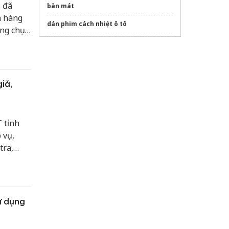
 đã
bàn mát
h hàng
dán phim cách nhiệt ô tô
àng chục
inh
Đồ chơi
Dinoster
chính hãng
Thiết kế
đồng phục pickleball
theo yêu
cầu
iả,
Gậy chụp ảnh
Xưởng
Đồng Phục Nam Phương
 tỉnh
Sửa máy rửa bát bosch
 vụ,
tra,
h doanh
ử dụng