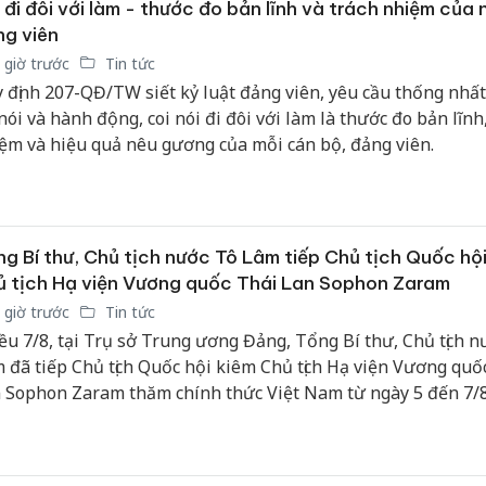
 đi đôi với làm - thước đo bản lĩnh và trách nhiệm của 
bảo vệ 
g viên
kinh do
 giờ trước
Tin tức
Công an
 định 207-QĐ/TW siết kỷ luật đảng viên, yêu cầu thống nhất
tìm bị h
 nói và hành động, coi nói đi đôi với làm là thước đo bản lĩnh
án sản 
ệm và hiệu quả nêu gương của mỗi cán bộ, đảng viên.
bán yến
Thanh H
hại tron
bán bìn
g Bí thư, Chủ tịch nước Tô Lâm tiếp Chủ tịch Quốc hội
Moyuum
 tịch Hạ viện Vương quốc Thái Lan Sophon Zaram
 giờ trước
Tin tức
ều 7/8, tại Trụ sở Trung ương Đảng, Tổng Bí thư, Chủ tịch n
 đã tiếp Chủ tịch Quốc hội kiêm Chủ tịch Hạ viện Vương quố
 Sophon Zaram thăm chính thức Việt Nam từ ngày 5 đến 7/8