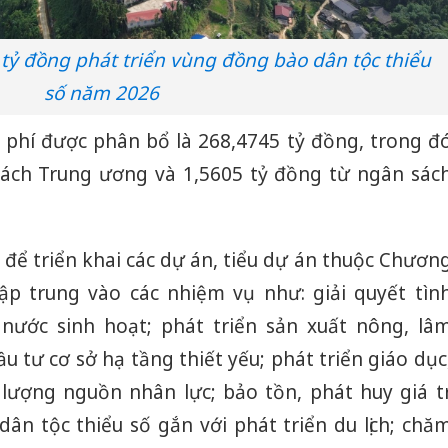
tỷ đồng phát triển vùng đồng bào dân tộc thiểu
số năm 2026
h phí được phân bổ là 268,4745 tỷ đồng, trong đ
sách Trung ương và 1,5605 tỷ đồng từ ngân sác
 để triển khai các dự án, tiểu dự án thuộc Chươn
tập trung vào các nhiệm vụ như: giải quyết tìn
 nước sinh hoạt; phát triển sản xuất nông, lâ
ầu tư cơ sở hạ tầng thiết yếu; phát triển giáo dục
lượng nguồn nhân lực; bảo tồn, phát huy giá tr
ân tộc thiểu số gắn với phát triển du lịch; chă