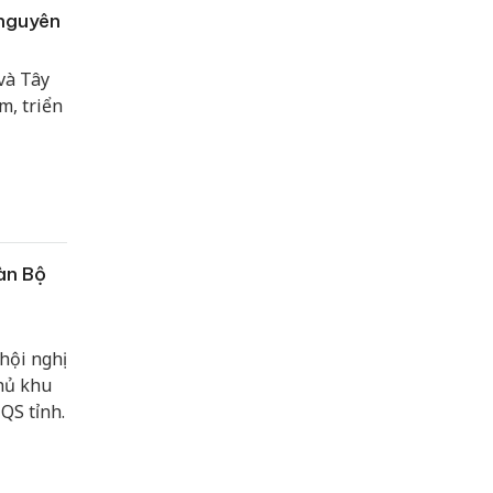
 nguyên
và Tây
m, triển
àn Bộ
hội nghị
thủ khu
QS tỉnh.