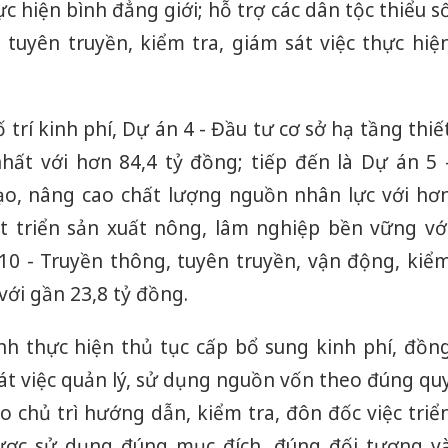
c hiện bình đẳng giới; hỗ trợ các dân tộc thiểu s
, tuyên truyền, kiểm tra, giám sát việc thực hiệ
trí kinh phí, Dự án 4 - Đầu tư cơ sở hạ tầng thiế
ất với hơn 84,4 tỷ đồng; tiếp đến là Dự án 5 
tạo, nâng cao chất lượng nguồn nhân lực với hơ
t triển sản xuất nông, lâm nghiệp bền vững vớ
10 - Truyền thông, tuyên truyền, vận động, kiể
với gần 23,8 tỷ đồng.
nh thực hiện thủ tục cấp bổ sung kinh phí, đồn
át việc quản lý, sử dụng nguồn vốn theo đúng qu
áo chủ trì hướng dẫn, kiểm tra, đôn đốc việc triể
ược sử dụng đúng mục đích, đúng đối tượng v