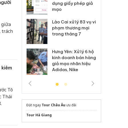
người
môi trường
dụng giấy phép giả
bả
anh
mạo
ki
 Thanh Hóa
Lào Cai xử lý 83 vụ vi
Cô
 giữa
ại trong vụ
phạm thương mại
tìm
, trách
xuất, buôn
trong tháng 7
án
 sào giả
bá
Hưng Yên: Xử lý 6 hộ
óa: Tìm bị
Th
kinh doanh bán hàng
g vụ án buôn
hạ
giả mạo nhãn hiệu
h sữa
bá
 kiêm
Adidas, Nike
 giả
Mo
ước Tô
c Thái
.
Đặt ngay
Tour Châu Âu
ưu đãi
Tour Hà Giang