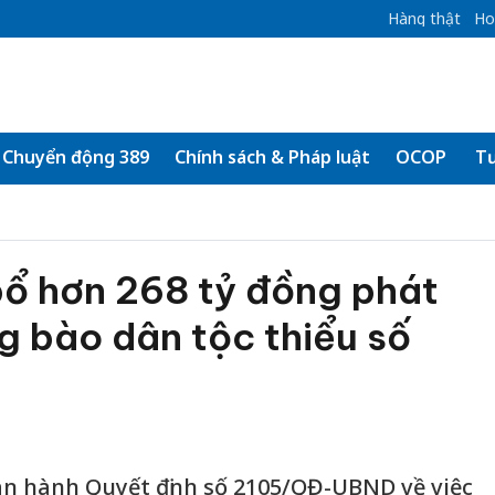
Hàng thật
Ho
Chuyển động 389
Chính sách & Pháp luật
OCOP
Tư
bổ hơn 268 tỷ đồng phát
g bào dân tộc thiểu số
an hành Quyết định số 2105/QĐ-UBND về việc