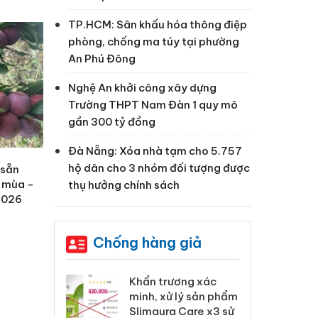
TP.HCM: Sân khấu hóa thông điệp
phòng, chống ma túy tại phường
An Phú Đông
Nghệ An khởi công xây dựng
Trường THPT Nam Đàn 1 quy mô
gần 300 tỷ đồng
Đà Nẵng: Xóa nhà tạm cho 5.757
hộ dân cho 3 nhóm đối tượng được
 sẵn
n mùa -
thụ hưởng chính sách
 2026
Chống hàng giả
 Tiêu hủy
Khẩn trương xác
Cà
ai hàng ngàn
minh, xử lý sản phẩm
cô
m nhập lậu,
Slimaura Care x3 sử
sả