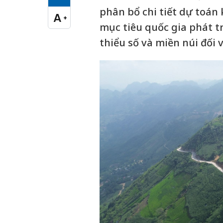
Cỡ chữ vừa
phân bổ chi tiết dự toán
A
+
Cỡ chữ lớn
mục tiêu quốc gia phát tr
thiểu số và miền núi đối v