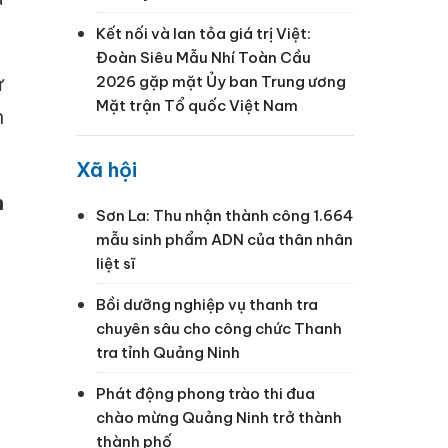
Kết nối và lan tỏa giá trị Việt:
Đoàn Siêu Mẫu Nhí Toàn Cầu
ử
2026 gặp mặt Ủy ban Trung ương
Mặt trận Tổ quốc Việt Nam
h
Xã hội
h
Sơn La: Thu nhận thành công 1.664
mẫu sinh phẩm ADN của thân nhân
liệt sĩ
Bồi dưỡng nghiệp vụ thanh tra
chuyên sâu cho công chức Thanh
tra tỉnh Quảng Ninh
Phát động phong trào thi đua
chào mừng Quảng Ninh trở thành
thành phố