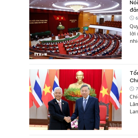
Nói
đản
6
Quy
lời
nhi
Tổn
Chủ
7
Chi
Lâm
Lan