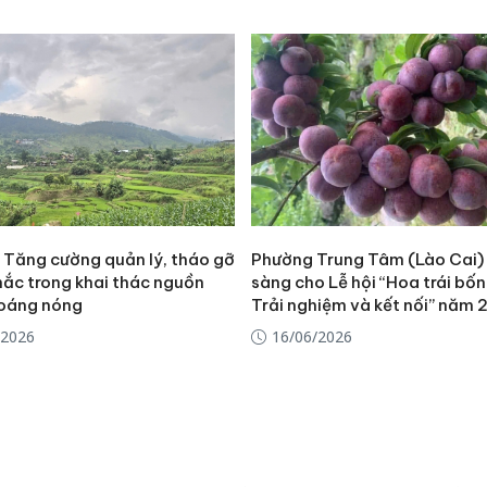
: Tăng cường quản lý, tháo gỡ
Phường Trung Tâm (Lào Cai)
ắc trong khai thác nguồn
sàng cho Lễ hội “Hoa trái bố
oáng nóng
Trải nghiệm và kết nối” năm
/2026
16/06/2026
Cà Mau:
công kh
sản phẩ