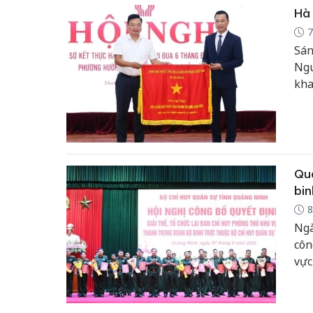
Hà 
7
Sán
Ngu
kha
Quả
bin
8
Ngà
côn
vực