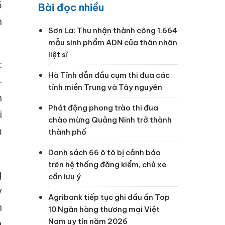
ố
Bài đọc nhiều
n
Sơn La: Thu nhận thành công 1.664
mẫu sinh phẩm ADN của thân nhân
liệt sĩ
t
Hà Tĩnh dẫn đầu cụm thi đua các
-
tỉnh miền Trung và Tây nguyên
n
Phát động phong trào thi đua
i
chào mừng Quảng Ninh trở thành
m
thành phố
Danh sách 66 ô tô bị cảnh báo
trên hệ thống đăng kiểm, chủ xe
g
cần lưu ý
y
Agribank tiếp tục ghi dấu ấn Top
n
10 Ngân hàng thương mại Việt
Nam uy tín năm 2026
à