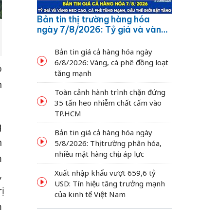
Bản tin thị trường hàng hóa
ngày 7/8/2026: Tỷ giá và vàng
neo cao, cà phê tăng mạnh,
dầu thế giới bật tăng
Bản tin giá cả hàng hóa ngày
6/8/2026: Vàng, cà phê đồng loạt
ó
tăng mạnh
h
Toàn cảnh hành trình chặn đứng
35 tấn heo nhiễm chất cấm vào
TP.HCM
g
Bản tin giá cả hàng hóa ngày
h
5/8/2026: Thị trường phân hóa,
nhiều mặt hàng chịu áp lực
m
Xuất nhập khẩu vượt 659,6 tỷ
,
USD: Tín hiệu tăng trưởng mạnh
ị
của kinh tế Việt Nam
m