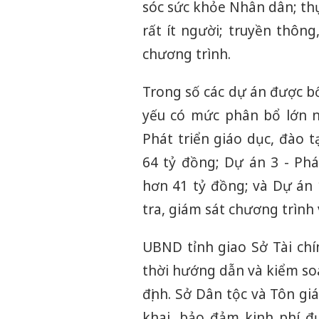
sóc sức khỏe Nhân dân; thự
rất ít người; truyền thông
chương trình.
Trong số các dự án được bố 
yếu có mức phân bổ lớn nh
Phát triển giáo dục, đào 
64 tỷ đồng; Dự án 3 - Phá
hơn 41 tỷ đồng; và Dự án 
tra, giám sát chương trình 
UBND tỉnh giao Sở Tài chí
thời hướng dẫn và kiểm so
định. Sở Dân tộc và Tôn gi
khai, bảo đảm kinh phí đ