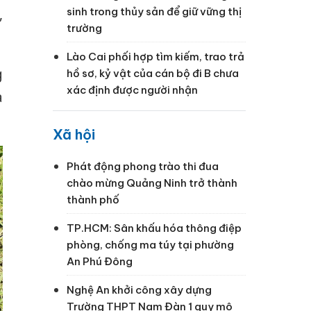
sinh trong thủy sản để giữ vững thị
,
trường
Lào Cai phối hợp tìm kiếm, trao trả
g
hồ sơ, kỷ vật của cán bộ đi B chưa
xác định được người nhận
à
Xã hội
Phát động phong trào thi đua
chào mừng Quảng Ninh trở thành
thành phố
TP.HCM: Sân khấu hóa thông điệp
phòng, chống ma túy tại phường
An Phú Đông
Nghệ An khởi công xây dựng
Trường THPT Nam Đàn 1 quy mô