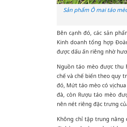
Sản phẩm Ô mai táo mèo 
Bên cạnh đó, các sản phẩ
Kinh doanh tổng hợp Đoàn
được dấu ấn riêng nhờ hươn
Nguồn táo mèo được thu há
chế và chế biến theo quy t
đó, Mứt táo mèo có vị chu
đà, còn Rượu táo mèo đư
nên nét riêng đặc trưng củ
Không chỉ tập trung nâng 