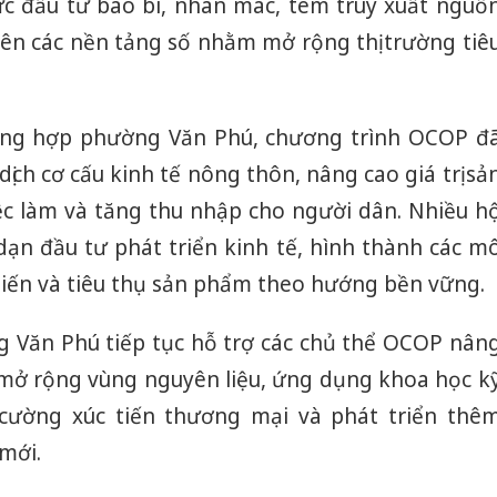
ực đầu tư bao bì, nhãn mác, tem truy xuất nguồ
ên các nền tảng số nhằm mở rộng thị trường tiê
ổng hợp phường Văn Phú, chương trình OCOP đ
ịch cơ cấu kinh tế nông thôn, nâng cao giá trị sả
c làm và tăng thu nhập cho người dân. Nhiều h
dạn đầu tư phát triển kinh tế, hình thành các m
biến và tiêu thụ sản phẩm theo hướng bền vững.
ng Văn Phú tiếp tục hỗ trợ các chủ thể OCOP nân
mở rộng vùng nguyên liệu, ứng dụng khoa học k
 cường xúc tiến thương mại và phát triển thê
mới.