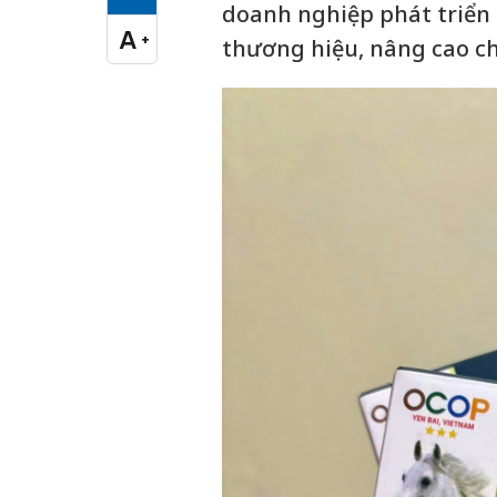
Cỡ chữ vừa
doanh nghiệp phát triển
A
+
thương hiệu, nâng cao ch
Cỡ chữ lớn