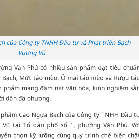
 của Công ty TNHH Đầu tư và Phát triển Bạch
Vương Vũ
hường Văn Phú có nhiều sản phẩm đạt tiêu chuẩ
Bạch, Mứt táo mèo, Ô mai táo mèo và Rượu tá
n phẩm mang đậm nét văn hóa, kinh nghiệm sả
ời dân địa phương.
ản phẩm Cao Ngựa Bạch của Công ty TNHH Đầu t
 Vũ tại Tổ dân phố số 1, phường Văn Phú. Vớ
yển chọn kỹ lưỡng cùng quy trình chế biến chặ