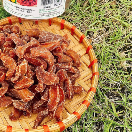
Công an
tìm bị h
án sản 
bán yến