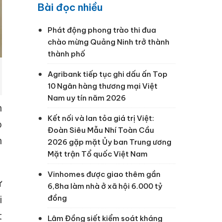
Bài đọc nhiều
Phát động phong trào thi đua
chào mừng Quảng Ninh trở thành
thành phố
Agribank tiếp tục ghi dấu ấn Top
10 Ngân hàng thương mại Việt
Nam uy tín năm 2026
n
Kết nối và lan tỏa giá trị Việt:
o
Đoàn Siêu Mẫu Nhí Toàn Cầu
n
2026 gặp mặt Ủy ban Trung ương
Mặt trận Tổ quốc Việt Nam
Vinhomes được giao thêm gần
ư
6,8ha làm nhà ở xã hội 6.000 tỷ
đồng
i
t
Lâm Đồng siết kiểm soát kháng