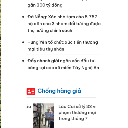
gần 300 tỷ đồng
Đà Nẵng: Xóa nhà tạm cho 5.757
hộ dân cho 3 nhóm đối tượng được
thụ hưởng chính sách
Hưng Yên tổ chức xúc tiến thương
mại tiêu thụ nhãn
Đẩy nhanh giải ngân vốn đầu tư
công tại các xã miền Tây Nghệ An
Chống hàng giả
 Thanh Hóa
Lào Cai xử lý 83 vụ vi
Cô
ại trong vụ
phạm thương mại
tìm
xuất, buôn
trong tháng 7
án
 sào giả
bá