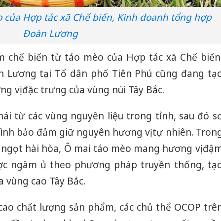
của Hợp tác xã Chế biến, Kinh doanh tổng hợp
Thanh H
hại tron
Đoàn Lương
bán bìn
Moyuum
m chế biến từ táo mèo của Hợp tác xã Chế biến
An Gian
 Lương tại Tổ dân phố Tiên Phú cũng đang tạ
chủ mưu
g vị đặc trưng của vùng núi Tây Bắc.
bán hàng
Quốc ra
i từ các vùng nguyên liệu trong tỉnh, sau đó s
rình bảo đảm giữ nguyên hương vị tự nhiên. Tron
a ngọt hài hòa, Ô mai táo mèo mang hương vị đậ
ợc ngâm ủ theo phương pháp truyền thống, tạ
a vùng cao Tây Bắc.
cao chất lượng sản phẩm, các chủ thể OCOP trê