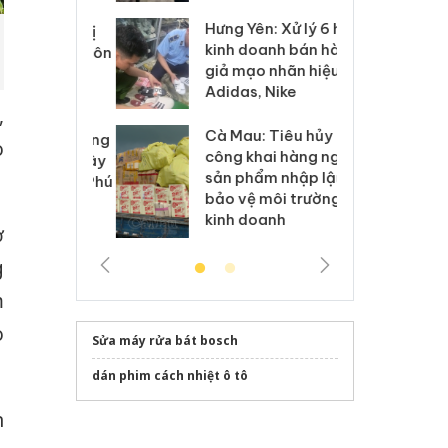
Hưng Yên: Xử lý 6 hộ
óa: Tìm bị
Th
kinh doanh bán hàng
g vụ án buôn
hạ
giả mạo nhãn hiệu
h sữa
bá
Adidas, Nike
 giả
Mo
,
Cà Mau: Tiêu hủy
g: Đối tượng
An
o
công khai hàng ngàn
 đường dây
ch
sản phẩm nhập lậu,
 giả tại Phú
bá
bảo vệ môi trường
 đầu thú
Qu
kinh doanh
ơ
g
m
o
Sửa máy rửa bát bosch
dán phim cách nhiệt ô tô
n