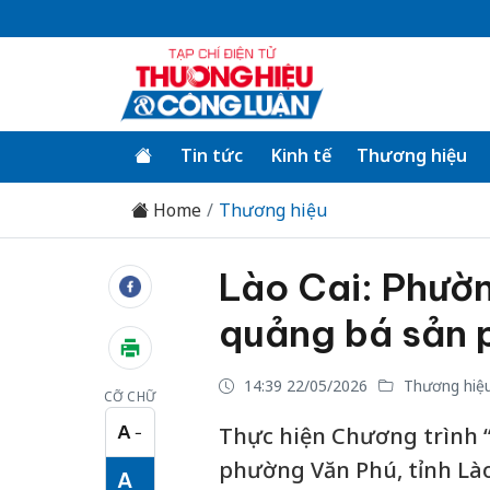
Tin tức
Kinh tế
Thương hiệu
Home
Thương hiệu
Lào Cai: Phườ
quảng bá sản
14:39 22/05/2026
Thương hiệ
CỠ CHỮ
A
Thực hiện Chương trình “
−
Cỡ chữ nhỏ
phường Văn Phú, tỉnh Lào 
A