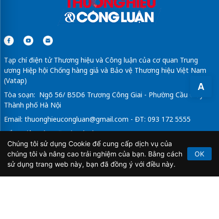
Tạp chí điện tử Thương hiệu và Công luận của cơ quan Trung
ương Hiệp hội Chống hàng giả và Bảo vệ Thương hiệu Việt Nam
(Vatap)
A
Tòa soạn: Ngõ 56/ B5D6 Trương Công Giai - Phường Cầu Giấy -
Thành phố Hà Nội
Email:
thuonghieucongluan@gmail.com
- ĐT: 093 172 5555
Tổng Biên Tập: Vũ Đức Thuận
Chúng tôi sử dụng Cookie để cung cấp dịch vụ của
Giấy phép hoạt động báo chí điện tử số 64/GP-BTTTT do Bộ
chúng tôi và nâng cao trải nghiệm của bạn. Bằng cách
OK
Thông tin và Truyền thông cấp ngày 21/2/2020.
sử dụng trang web này, bạn đã đồng ý với điều này.
Copyright © 2026
TẠP CHÍ THƯƠNG HIỆU & CÔNG
LUẬN
. All Rights Reserved.