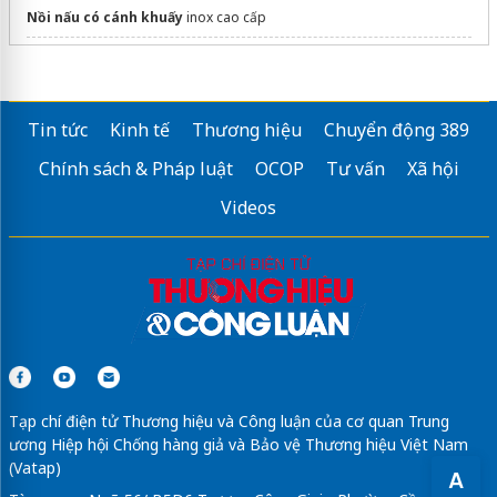
Nồi nấu có cánh khuấy
inox cao cấp
Công ty TNHH Thời Vận
https://alphapack.vn/
Tin tức
Kinh tế
Thương hiệu
Chuyển động 389
bột đá CaCO3
Chính sách & Pháp luật
OCOP
Tư vấn
Xã hội
dán phim cách nhiệt ô tô
Videos
Dịch vụ
in bao bì giá rẻ In Việt Nhật
chất lượng cao
Công nghệ
Máy đóng đai thùng
Chali
Sửa máy rửa bát bosch
Tạp chí điện tử Thương hiệu và Công luận của cơ quan Trung
ương Hiệp hội Chống hàng giả và Bảo vệ Thương hiệu Việt Nam
(Vatap)
A