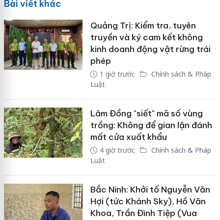
Bài viết khác
Quảng Trị: Kiểm tra, tuyên
truyền và ký cam kết không
kinh doanh động vật rừng trái
phép
1 giờ trước
Chính sách & Pháp
Luật
Lâm Đồng "siết" mã số vùng
trồng: Không để gian lận đánh
mất cửa xuất khẩu
4 giờ trước
Chính sách & Pháp
Luật
Bắc Ninh: Khởi tố Nguyễn Văn
Hợi (tức Khánh Sky), Hồ Văn
Khoa, Trần Đình Tiệp (Vua