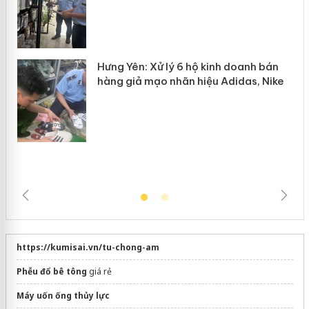
Lào Cai xử lý 83 vụ vi phạm thương
n
mại trong tháng 7
Hưng Yên: Xử lý 6 hộ kinh doanh bán
hàng giả mạo nhãn hiệu Adidas, Nike
https://kumisai.vn/tu-chong-am
Phễu đổ bê tông
giá rẻ
Máy uốn ống thủy lực