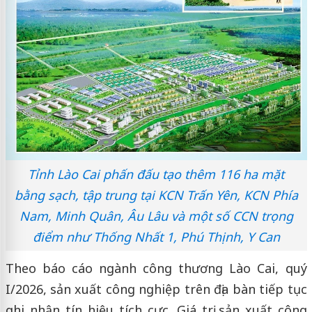
Tỉnh Lào Cai phấn đấu tạo thêm 116 ha mặt
bằng sạch, tập trung tại KCN Trấn Yên, KCN Phía
Nam, Minh Quân, Âu Lâu và một số CCN trọng
điểm như Thống Nhất 1, Phú Thịnh, Y Can
Theo báo cáo ngành công thương Lào Cai, quý
I/2026, sản xuất công nghiệp trên địa bàn tiếp tục
ghi nhận tín hiệu tích cực. Giá trị sản xuất công