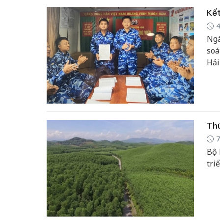
Kết
4
Ngà
soá
Hải
Đản
Thú
7
Bộ 
tri