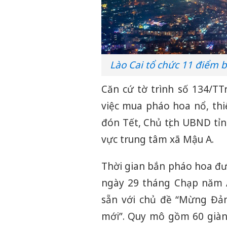
Lào Cai tổ chức 11 điểm
Căn cứ tờ trình số 134/T
việc mua pháo hoa nổ, thi
đón Tết, Chủ tịch UBND tỉn
vực trung tâm xã Mậu A.
Thời gian bắn pháo hoa đư
ngày 29 tháng Chạp năm Ất
sẵn với chủ đề “Mừng Đả
mới”. Quy mô gồm 60 giàn