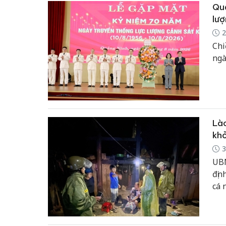
Quả
lượ
2
Chi
ngà
Lào
khỏ
3
UBN
địn
cá 
địn
địn