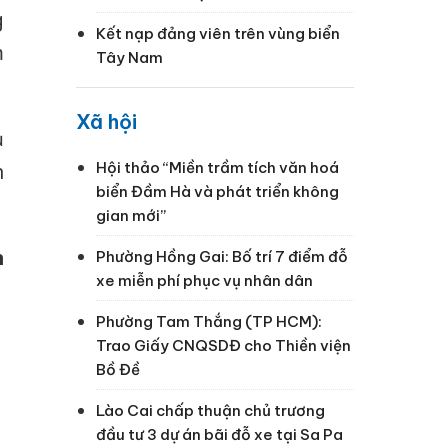
g
Kết nạp đảng viên trên vùng biển
m
Tây Nam
Xã hội
ủ
Hội thảo “Miền trầm tích văn hoá
n
biển Đầm Hà và phát triển không
gian mới”
h
Phường Hồng Gai: Bố trí 7 điểm đỗ
xe miễn phí phục vụ nhân dân
Phường Tam Thắng (TP HCM):
Trao Giấy CNQSDĐ cho Thiền viện
Bồ Đề
Lào Cai chấp thuận chủ trương
đầu tư 3 dự án bãi đỗ xe tại Sa Pa