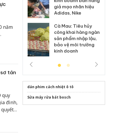
kinh doanh bán hàng
g vụ án buôn
hạ
lực
giả mạo nhãn hiệu
h sữa
bá
Adidas, Nike
 giả
Mo
Cà Mau: Tiêu hủy
70 năm
g: Đối tượng
An
công khai hàng ngàn
 đường dây
ch
.
sản phẩm nhập lậu,
 giả tại Phú
bá
bảo vệ môi trường
 đầu thú
Qu
kinh doanh
sơ tán
dán phim cách nhiệt ô tô
D quy
Sửa máy rửa bát bosch
ia đình,
o quyết
và ổn