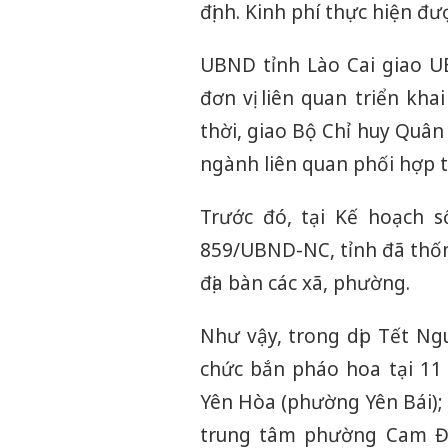
định. Kinh phí thực hiện đ
UBND tỉnh Lào Cai giao UB
đơn vị liên quan triển kh
thời, giao Bộ Chỉ huy Quân 
ngành liên quan phối hợp 
Trước đó, tại Kế hoạch 
859/UBND-NC, tỉnh đã thốn
địa bàn các xã, phường.
Như vậy, trong dịp Tết Ng
chức bắn pháo hoa tại 11
Yên Hòa (phường Yên Bái);
trung tâm phường Cam Đư