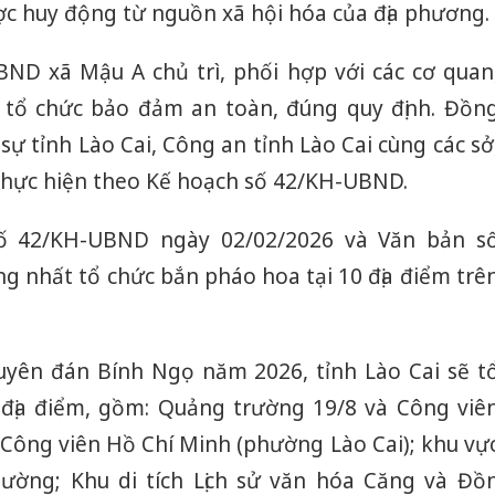
ược huy động từ nguồn xã hội hóa của địa phương.
ND xã Mậu A chủ trì, phối hợp với các cơ quan
ai tổ chức bảo đảm an toàn, đúng quy định. Đồn
sự tỉnh Lào Cai, Công an tỉnh Lào Cai cùng các sở
thực hiện theo Kế hoạch số 42/KH-UBND.
số 42/KH-UBND ngày 02/02/2026 và Văn bản s
g nhất tổ chức bắn pháo hoa tại 10 địa điểm trê
uyên đán Bính Ngọ năm 2026, tỉnh Lào Cai sẽ t
 địa điểm, gồm: Quảng trường 19/8 và Công viê
 Công viên Hồ Chí Minh (phường Lào Cai); khu vự
ờng; Khu di tích Lịch sử văn hóa Căng và Đồ