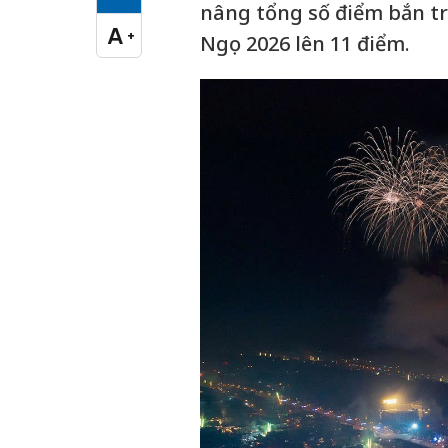
Cỡ chữ vừa
nâng tổng số điểm bắn tr
A
+
Ngọ 2026 lên 11 điểm.
Cỡ chữ lớn