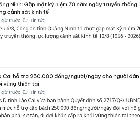
hại tron
ng Ninh: Gặp mặt kỷ niệm 70 năm ngày truyền thống 
bán bìn
ng cảnh sát kinh tế
Moyuum
 giờ trước
Tin tức
ều 6/8, Công an tỉnh Quảng Ninh tổ chức gặp mặt Kỷ niệm 
An Gian
chủ mưu
y truyền thống lực lượng cảnh sát kinh tế 10/8 (1956 - 2026)
bán hàng
Quốc ra
 Cai hỗ trợ 250.000 đồng/người/ngày cho người dân 
i vùng thiên tai
 giờ trước
Tin tức
D tỉnh Lào Cai vừa ban hành Quyết định số 2717/QĐ-UBN
h mức hỗ trợ cấp bách 250.000 đồng/người/ngày đối với hộ g
nhân phải sơ tán, di dời khẩn cấp ra khỏi vùng thiên tai the
h của cơ quan có thẩm quyền, nhằm bảo đảm an sinh xã hội 
h đời sống người dân.