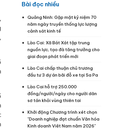
Bài đọc nhiều
Quảng Ninh: Gặp mặt kỷ niệm 70
,
năm ngày truyền thống lực lượng
g
cảnh sát kinh tế
,
Lào Cai: Xã Bát Xát tập trung
nguồn lực, tạo đà tăng trưởng cho
giai đoạn phát triển mới
ố
Lào Cai chấp thuận chủ trương
n
đầu tư 3 dự án bãi đỗ xe tại Sa Pa
Lào Cai hỗ trợ 250.000
đồng/người/ngày cho người dân
ổ
sơ tán khỏi vùng thiên tai
n
Khởi động Chương trình xét chọn
c
"Doanh nghiệp đạt chuẩn Văn hóa
n
Kinh doanh Việt Nam năm 2026"