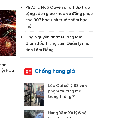
Phường Ngô Quyền phối hợp trao
tặng sách giáo khoa và đồng phục
cho 307 học sinh trước năm học
mới
Ông Nguyễn Nhật Quang làm
Giám đốc Trung tâm Quản lý nhà
tỉnh Lâm Đồng
 cao
hội Hoa
Chống hàng giả
 Thanh Hóa
Lào Cai xử lý 83 vụ vi
Cô
ại trong vụ
phạm thương mại
tìm
xuất, buôn
trong tháng 7
án
 sào giả
bá
Hưng Yên: Xử lý 6 hộ
óa: Tìm bị
Th