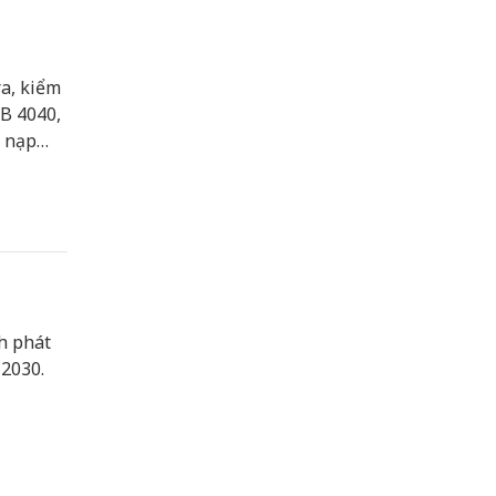
ra, kiểm
SB 4040,
t nạp
hải.
h phát
 2030.