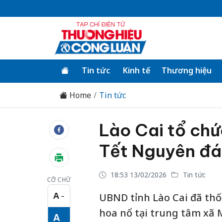
Tin tức
Kinh tế
Thương hiệu
Home
Tin tức
Lào Cai tổ chứ
Tết Nguyên đá
18:53 13/02/2026
Tin tức
CỠ CHỮ
A
UBND tỉnh Lào Cai đã th
−
Cỡ chữ nhỏ
hoa nổ tại trung tâm xã
A