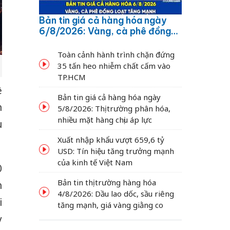
Bản tin giá cả hàng hóa ngày
6/8/2026: Vàng, cà phê đồng
loạt tăng mạnh
Toàn cảnh hành trình chặn đứng
35 tấn heo nhiễm chất cấm vào
TP.HCM
ề
Bản tin giá cả hàng hóa ngày
n
5/8/2026: Thị trường phân hóa,
nhiều mặt hàng chịu áp lực
u
Xuất nhập khẩu vượt 659,6 tỷ
USD: Tín hiệu tăng trưởng mạnh
của kinh tế Việt Nam
0
Bản tin thị trường hàng hóa
h
4/8/2026: Dầu lao dốc, sầu riêng
i
tăng mạnh, giá vàng giằng co
y