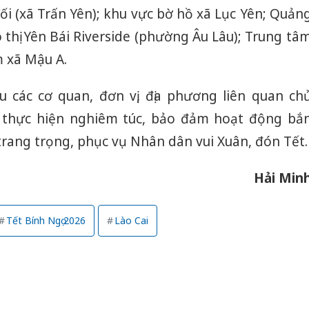
i (xã Trấn Yên); khu vực bờ hồ xã Lục Yên; Quản
 thị Yên Bái Riverside (phường Âu Lâu); Trung tâ
 xã Mậu A.
 các cơ quan, đơn vị, địa phương liên quan ch
i thực hiện nghiêm túc, bảo đảm hoạt động bắ
trang trọng, phục vụ Nhân dân vui Xuân, đón Tết.
Hải Min
Tết Bính Ngọ 2026
Lào Cai