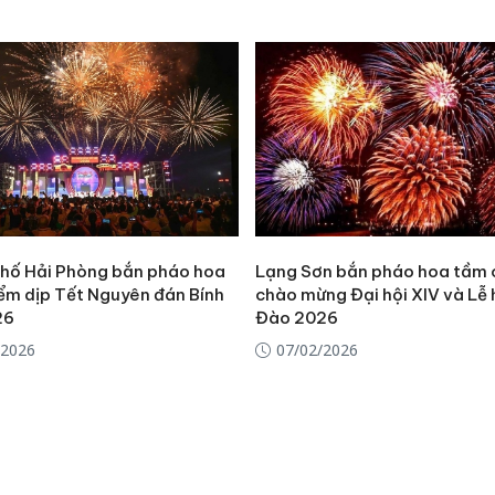
hố Hải Phòng bắn pháo hoa
Lạng Sơn bắn pháo hoa tầm
iểm dịp Tết Nguyên đán Bính
chào mừng Đại hội XIV và Lễ 
26
Đào 2026
/2026
07/02/2026
Công an
tìm bị h
án sản 
bán yến
Thanh H