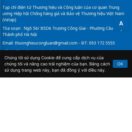
Tạp chí điện tử Thương hiệu và Công luận của cơ quan Trung
ương Hiệp hội Chống hàng giả và Bảo vệ Thương hiệu Việt Nam
(Vatap)
A
Tòa soạn: Ngõ 56/ B5D6 Trương Công Giai - Phường Cầu Giấy -
Thành phố Hà Nội
Email:
thuonghieucongluan@gmail.com
- ĐT: 093 172 5555
Tổng Biên Tập: Vũ Đức Thuận
Chúng tôi sử dụng Cookie để cung cấp dịch vụ của
Giấy phép hoạt động báo chí điện tử số 64/GP-BTTTT do Bộ
chúng tôi và nâng cao trải nghiệm của bạn. Bằng cách
OK
Thông tin và Truyền thông cấp ngày 21/2/2020.
sử dụng trang web này, bạn đã đồng ý với điều này.
Copyright © 2026
TẠP CHÍ THƯƠNG HIỆU & CÔNG
LUẬN
. All Rights Reserved.
Bản quyền thuộc Tạp chí Thương hiệu và Công luận. Cấm
sao chép dưới mọi hình thức nếu không có sự chấp thuận
bằng văn bản.