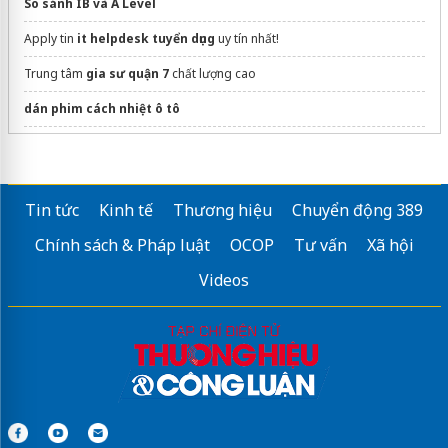
So sánh IB và A Level
Apply tin
it helpdesk tuyển dụng
uy tín nhất!
Trung tâm
gia sư quận 7
chất lượng cao
dán phim cách nhiệt ô tô
Công ty
paiho tuyển dụng
cao đẳng tiếng hàn quốc
Tin tức
Kinh tế
Thương hiệu
Chuyển động 389
Sửa máy rửa bát bosch
Chính sách & Pháp luật
OCOP
Tư vấn
Xã hội
Videos