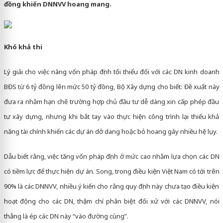
đồng khiến DNNVV hoang mang.
Khó khả thi
Lý giải cho việc nâng vốn pháp định tối thiểu đối với các DN kinh doanh
BĐS từ 6 tỷ đồng lên mức 50 tỷ đồng, Bộ Xây dựng cho biết: Đề xuất này
đưa ra nhằm hạn chế trường hợp chủ đầu tư dễ dàng xin cấp phép đầu
tư xây dựng, nhưng khi bắt tay vào thực hiện công trình lại thiếu khả
năng tài chính khiến các dự án dở dang hoặc bỏ hoang gây nhiều hệ lụy.
Dẫu biết rằng, việc tăng vốn pháp định ở mức cao nhằm lựa chọn các DN
có tiềm lực để thực hiện dự án. Song, trong điều kiện Việt Nam có tới trên
90% là các DNNVV, nhiều ý kiến cho rằng quy định này chưa tạo điều kiện
hoạt động cho các DN, thậm chí phân biệt đối xử với các DNNVV, nói
thẳng là ép các DN này “vào đường cùng”.