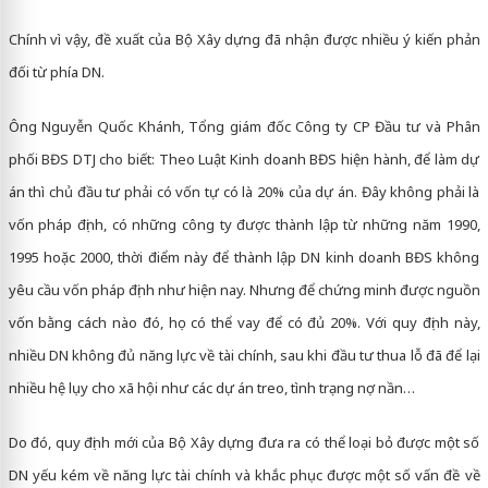
Chính vì vậy, đề xuất của Bộ Xây dựng đã nhận được nhiều ý kiến phản
đối từ phía DN.
Ông Nguyễn Quốc Khánh, Tổng giám đốc Công ty CP Đầu tư và Phân
phối BĐS DTJ cho biết: Theo Luật Kinh doanh BĐS hiện hành, để làm dự
án thì chủ đầu tư phải có vốn tự có là 20% của dự án. Đây không phải là
vốn pháp định, có những công ty được thành lập từ những năm 1990,
1995 hoặc 2000, thời điểm này để thành lập DN kinh doanh BĐS không
yêu cầu vốn pháp định như hiện nay. Nhưng để chứng minh được nguồn
vốn bằng cách nào đó, họ có thể vay để có đủ 20%. Với quy định này,
nhiều DN không đủ năng lực về tài chính, sau khi đầu tư thua lỗ đã để lại
nhiều hệ lụy cho xã hội như các dự án treo, tình trạng nợ nần…
Do đó, quy định mới của Bộ Xây dựng đưa ra có thể loại bỏ được một số
DN yếu kém về năng lực tài chính và khắc phục được một số vấn đề về