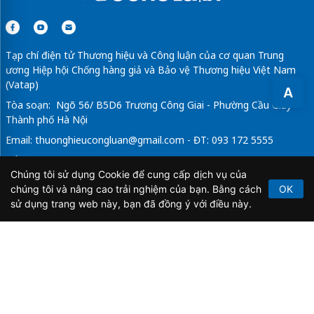
Tạp chí điện tử Thương hiệu và Công luận của cơ quan Trung
ương Hiệp hội Chống hàng giả và Bảo vệ Thương hiệu Việt Nam
(Vatap)
A
Tòa soạn: Ngõ 56/ B5D6 Trương Công Giai - Phường Cầu Giấy -
Thành phố Hà Nội
Email:
thuonghieucongluan@gmail.com
- ĐT: 093 172 5555
Tổng Biên Tập: Vũ Đức Thuận
Chúng tôi sử dụng Cookie để cung cấp dịch vụ của
Giấy phép hoạt động báo chí điện tử số 64/GP-BTTTT do Bộ
chúng tôi và nâng cao trải nghiệm của bạn. Bằng cách
OK
Thông tin và Truyền thông cấp ngày 21/2/2020.
sử dụng trang web này, bạn đã đồng ý với điều này.
Copyright © 2026
TẠP CHÍ THƯƠNG HIỆU & CÔNG
LUẬN
. All Rights Reserved.
Bản quyền thuộc Tạp chí Thương hiệu và Công luận. Cấm