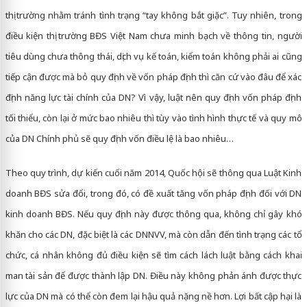
thị trường nhằm tránh tình trạng “tay không bắt giặc”. Tuy nhiên, trong
điều kiện thị trường BĐS Việt Nam chưa minh bạch về thông tin, người
tiêu dùng chưa thông thái, dịch vụ kế toán, kiểm toán không phải ai cũng
tiếp cận được mà bỏ quy định về vốn pháp định thì căn cứ vào đâu để xác
định năng lực tài chính của DN? Vì vậy, luật nên quy định vốn pháp định
tối thiểu, còn lại ở mức bao nhiêu thì tùy vào tình hình thực tế và quy mô
của DN Chính phủ sẽ quy định vốn điều lệ là bao nhiêu…
Theo quy trình, dự kiến cuối năm 2014, Quốc hội sẽ thông qua Luật Kinh
doanh BĐS sửa đổi, trong đó, có đề xuất tăng vốn pháp định đối với DN
kinh doanh BĐS. Nếu quy định này được thông qua, không chỉ gây khó
khăn cho các DN, đặc biệt là các DNNVV, mà còn dẫn đến tình trạng các tổ
chức, cá nhân không đủ điều kiện sẽ tìm cách lách luật bằng cách khai
man tài sản để được thành lập DN. Điều này không phản ánh được thực
lực của DN mà có thể còn đem lại hậu quả nặng nề hơn. Lợi bất cập hại là