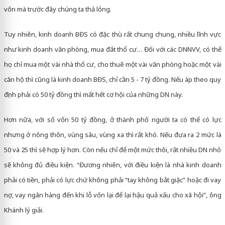
vốn mà trước đây chúng ta thả lỏng.
Tuy nhiên, kinh doanh BĐS có đặc thù rất chung chung, nhiều lĩnh vực
như kinh doanh văn phòng, mua đất thổ cư… Đối với các DNNVV, có thể
họ chỉ mua một vài nhà thổ cư, cho thuê một vài văn phòng hoặc một vài
căn hộ thì cũng là kinh doanh BĐS, chỉ cần 5 - 7 tỷ đồng. Nếu áp theo quy
định phải có 50 tỷ đồng thì mất hết cơ hội của những DN này.
Hơn nữa, với số vốn 50 tỷ đồng, ở thành phố người ta có thể có lực
nhưng ở nông thôn, vùng sâu, vùng xa thì rất khó. Nếu đưa ra 2 mức là
50 và 25 thì sẽ hợp lý hơn. Còn nếu chỉ để một mức thôi, rất nhiều DN nhỏ
sẽ không đủ điều kiện. “Đương nhiên, với điều kiện là nhà kinh doanh
phải có tiền, phải có lực chứ không phải “tay không bắt giặc” hoặc đi vay
nợ, vay ngân hàng đến khi lỗ vốn lại để lại hậu quả xấu cho xã hội”, ông
Khánh lý giải.