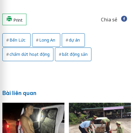
Chia sẻ
Print
Bến Lức
Long An
dự án
chấm dứt hoạt động
bất động sản
Bài liên quan