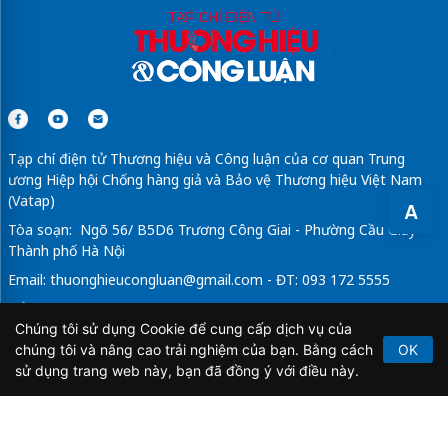
mẫu nhà đẹp
2026
Sửa máy rửa bát bosch
Tạp chí điện tử Thương hiệu và Công luận của cơ quan Trung
ương Hiệp hội Chống hàng giả và Bảo vệ Thương hiệu Việt Nam
(Vatap)
A
Tòa soạn: Ngõ 56/ B5D6 Trương Công Giai - Phường Cầu Giấy -
Thành phố Hà Nội
Email:
thuonghieucongluan@gmail.com
- ĐT: 093 172 5555
Tổng Biên Tập: Vũ Đức Thuận
Chúng tôi sử dụng Cookie để cung cấp dịch vụ của
Giấy phép hoạt động báo chí điện tử số 64/GP-BTTTT do Bộ
chúng tôi và nâng cao trải nghiệm của bạn. Bằng cách
OK
Thông tin và Truyền thông cấp ngày 21/2/2020.
sử dụng trang web này, bạn đã đồng ý với điều này.