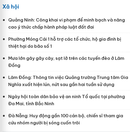
Xã hội
Quảng Ninh: Công khai vi phạm để minh bạch và nâng
cao ý thức chấp hành pháp luật đất đai
Phường Móng Cái 1 hỗ trợ các tổ chức, hộ gia đình bị
thiệt hại do bão số 1
Mưa lớn gây gãy cây, sạt lở trên các tuyến đèo ở Lâm
Đồng
Lâm Đồng: Thông tin việc Quảng trường Trung tâm Gia
Nghĩa xuất hiện lún, nứt sau gần hai tuần sử dụng
Ngày hội toàn dân bảo vệ an ninh Tổ quốc tại phường
Đa Mai, tỉnh Bắc Ninh
Đà Nẵng: Huy động gần 100 cán bộ, chiến sĩ tham gia
cứu nhóm người bị sóng cuốn trôi