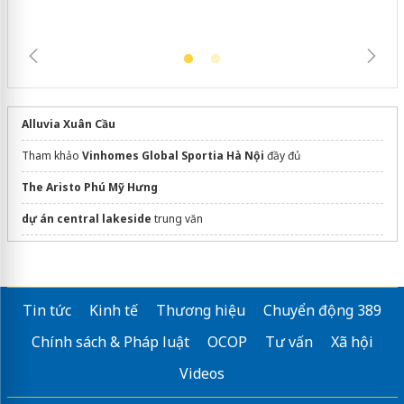
Alluvia Xuân Cầu
Tham khảo
Vinhomes Global Sportia Hà Nội
đầy đủ
The Aristo Phú Mỹ Hưng
dự án central lakeside
trung văn
Dự án
Maison Privée
CapitaLand
dán phim cách nhiệt ô tô
Tin tức
Kinh tế
Thương hiệu
Chuyển động 389
the An heritage
Chính sách & Pháp luật
OCOP
Tư vấn
Xã hội
Chi tiết thông tin
Vinhomes hạ long xanh
Videos
170 Đường La Thành