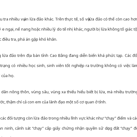
ều tra nhiều vụ án lừa đảo khác. Trên thực tế, số vụ lừa đảo có thể còn cao hơ
 e ngại, nể nang hoặc nhiều lý do tế nhị khác, người bị lừa không tố giác tộ
 điều tra, phá án gặp khó khăn.
g lừa đảo trên địa bàn tỉnh Cao Bằng đang diễn biến khá phức tạp. Các đố
rạng có nhiều học sinh, sinh viên tốt nghiệp ra trường không có việc là
 của họ.
dân nông thôn, vùng sâu, vùng xa thiếu hiểu biết bị lừa, mà nhiều trườn
ớc, thậm chí cả con em của lãnh đạo một số cơ quan ở tỉnh.
, các đối tượng còn lừa đảo trong nhiều lĩnh vực khác như “chạy” điểm và cá
 an ninh, cảnh sát “chạy” cấp giấy chứng nhận quyền sử dụng đất “chạy” đ