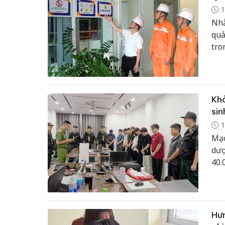
1
Nhằ
quả
tro
côn
quả
Khở
sin
1
Mạo
dượ
40.
Bằn
Hưn