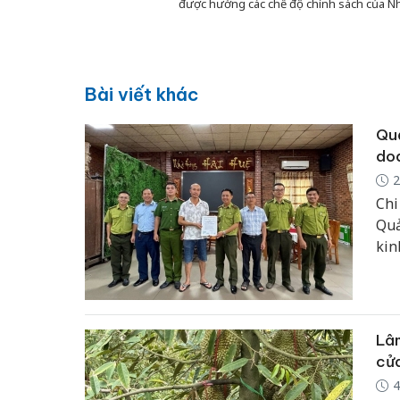
được hưởng các chế độ chính sách của 
Bài viết khác
Quả
doa
2
Chi
Quả
kin
quả
phá
Lâm
cửa
4