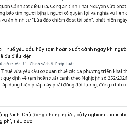
quan Cảnh sát điều tra, Công an tỉnh Thái Nguyên vừa phát 
ng báo tìm người bị hại, người có quyền lợi và nghĩa vụ liên
 vụ án hình sự “Lừa đảo chiếm đoạt tài sản”, phát hiện ngà
5/2025 trên địa bàn tỉnh, để phục vụ công tác điều tra, giải q
o quy định của pháp luật.
 Thuế yêu cầu hủy tạm hoãn xuất cảnh ngay khi ngườ
ế đủ điều kiện
0 giờ trước
Chính sách & Pháp Luật
 Thuế vừa yêu cầu cơ quan thuế các địa phương triển khai 
t quy định về tạm hoãn xuất cảnh theo Nghị định số 252/202
c áp dụng biện pháp này phải đúng đối tượng, đúng trình t
i phải hủy bỏ ngay khi người nộp thuế hoàn thành nghĩa vụ
 ứng đầy đủ các điều kiện theo quy định nhằm bảo đảm quyề
 hợp pháp của người nộp thuế.
ng Ninh: Chủ động phòng ngừa, xử lý nghiêm tham nh
Cà Mau:
g phí, tiêu cực
công kh