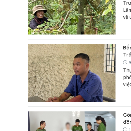
Trư
Lâm
vệ 
Bắc
Trầ
9
Thự
phố
việ
Hồ 
mạn
xâm
Côn
đôn
1