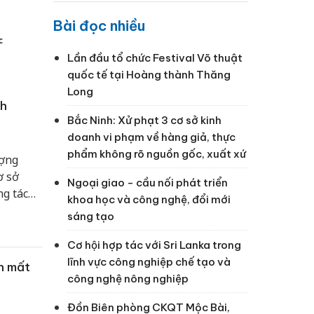
Bài đọc nhiều
c
Lần đầu tổ chức Festival Võ thuật
quốc tế tại Hoàng thành Thăng
Long
nh
Bắc Ninh: Xử phạt 3 cơ sở kinh
doanh vi phạm về hàng giả, thực
phẩm không rõ nguồn gốc, xuất xứ
ượng
ơ sở
Ngoại giao - cầu nối phát triển
g tác
khoa học và công nghệ, đổi mới
vi phạm
sáng tạo
Cơ hội hợp tác với Sri Lanka trong
lĩnh vực công nghiệp chế tạo và
h mất
công nghệ nông nghiệp
Đồn Biên phòng CKQT Mộc Bài,