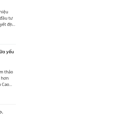
hiệu
 đầu tư
yết định
năng
hữa yếu
ẩm thảo
ụ hơn
h Cao
 hàng".
o,