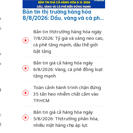
Bản tin thị trường hàng hóa
8/8/2026: Dầu, vàng và cà phê
n
biến động mạnh
i
Bản tin thị trường hàng hóa ngày
7/8/2026: Tỷ giá và vàng neo cao,
cà phê tăng mạnh, dầu thế giới
bật tăng
i
Bản tin giá cả hàng hóa ngày
m
6/8/2026: Vàng, cà phê đồng loạt
tăng mạnh
Toàn cảnh hành trình chặn đứng
g
35 tấn heo nhiễm chất cấm vào
TP.HCM
Bản tin giá cả hàng hóa ngày
c
5/8/2026: Thị trường phân hóa,
ể
nhiều mặt hàng chịu áp lực