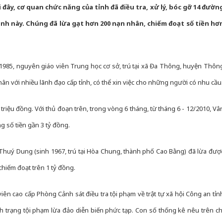
i đây, cơ quan chức năng của tỉnh đã điều tra, xử lý, bóc gỡ 14 đườn
 danh này. Chúng đã lừa gạt hơn 200 nạn nhân, chiếm đoạt số tiền hơ
h 1985, nguyên giáo viên Trung học cơ sở, trú tại xã Đa Thông, huyện Thôn
n với nhiều lãnh đạo cấp tỉnh, có thể xin việc cho những người có nhu cầu
 triệu đồng. Với thủ đoạn trên, trong vòng 6 tháng, từ tháng 6 - 12/2010, Vâ
g số tiền gần 3 tỷ đồng.
Thuý Dung (sinh 1967, trú tại Hòa Chung, thành phố Cao Bằng) đã lừa đượ
chiếm đoạt trên 1 tỷ đồng.
n cao cấp Phòng Cảnh sát điều tra tội phạm về trật tự xã hội Công an tỉn
nh trạng tội phạm lừa đảo diễn biến phức tạp. Con số thống kê nêu trên ch