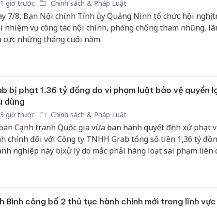
1 giờ trước
Chính sách & Pháp Luật
sản phẩ
y 7/8, Ban Nội chính Tỉnh ủy Quảng Ninh tổ chức hội nghị t
bảo vệ 
kinh do
i nhiệm vụ công tác nội chính, phòng chống tham nhũng, lã
u cực những tháng cuối năm.
Công an
tìm bị h
án sản 
bán yến
b bị phạt 1,36 tỷ đồng do vi phạm luật bảo vệ quyền lợ
Thanh H
u dùng
hại tron
3 giờ trước
Chính sách & Pháp Luật
bán bìn
ban Cạnh tranh Quốc gia vừa ban hành quyết định xử phạt 
Moyuum
h chính đối với Công ty TNHH Grab tổng số tiền 1,36 tỷ đồn
nh nghiệp này bị xử lý do mắc phải hàng loạt sai phạm liên
 pháp luật bảo vệ quyền lợi người tiêu dùng.
h Bình công bố 2 thủ tục hành chính mới trong lĩnh vực