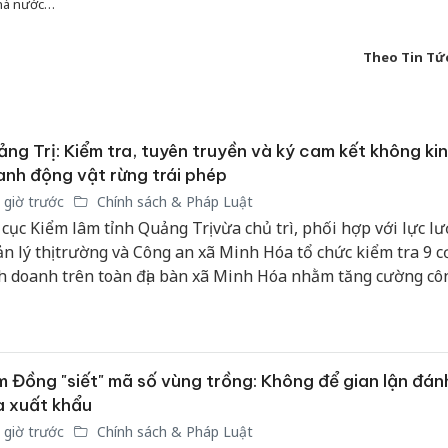
Nhà nước…
Theo Tin Tứ
ng Trị: Kiểm tra, tuyên truyền và ký cam kết không ki
nh động vật rừng trái phép
 giờ trước
Chính sách & Pháp Luật
 cục Kiểm lâm tỉnh Quảng Trị vừa chủ trì, phối hợp với lực l
n lý thị trường và Công an xã Minh Hóa tổ chức kiểm tra 9 c
h doanh trên toàn địa bàn xã Minh Hóa nhằm tăng cường côn
n lý, bảo vệ rừng và phòng ngừa, đấu tranh với các hành vi 
p luật về lâm nghiệp.
 Đồng "siết" mã số vùng trồng: Không để gian lận đán
 xuất khẩu
 giờ trước
Chính sách & Pháp Luật