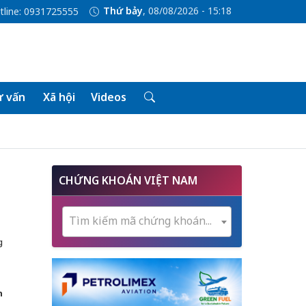
Thứ bảy
, 08/08/2026 - 15:18
tline: 0931725555
 vấn
Xã hội
Videos
CHỨNG KHOÁN VIỆT NAM
Tìm kiếm mã chứng khoán...
g
h