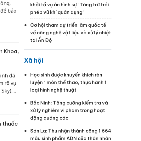
rồng,
khởi tố vụ án hình sự “Tàng trữ trái
 để bảo
phép vũ khí quân dụng”
Cơ hội tham dự triển lãm quốc tế
về công nghệ vật liệu và xử lý nhiệt
tại Ấn Độ
n Khoa,
Xã hội
Học sinh được khuyến khích rèn
Ninh đã
luyện 1 môn thể thao, thực hành 1
m rõ vụ
loại hình nghệ thuật
 Sky),
ợi dụng
Bắc Ninh: Tăng cường kiểm tra và
 thật,
xử lý nghiêm vi phạm trong hoạt
động quảng cáo
n thuốc
Sơn La: Thu nhận thành công 1.664
mẫu sinh phẩm ADN của thân nhân