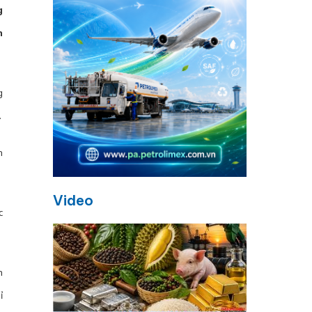
g
n
g
.
n
Video
c
h
ỉ