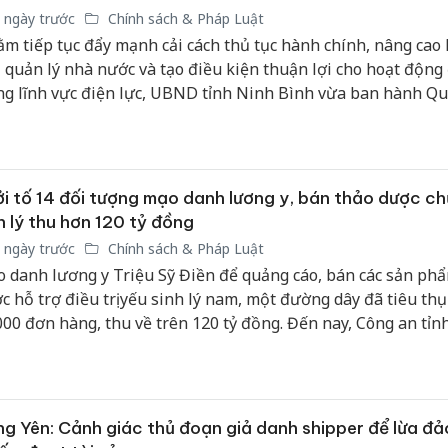
 ngày trước
Chính sách & Pháp Luật
m tiếp tục đẩy mạnh cải cách thủ tục hành chính, nâng cao 
 quản lý nhà nước và tạo điều kiện thuận lợi cho hoạt động
ng lĩnh vực điện lực, UBND tỉnh Ninh Bình vừa ban hành Qu
g bố danh mục thủ tục hành chính mới thuộc phạm vi chức 
n lý của Sở Công Thương.
i tố 14 đối tượng mạo danh lương y, bán thảo dược c
h lý thu hơn 120 tỷ đồng
 ngày trước
Chính sách & Pháp Luật
 danh lương y Triệu Sỹ Điền để quảng cáo, bán các sản ph
c hỗ trợ điều trị yếu sinh lý nam, một đường dây đã tiêu th
000 đơn hàng, thu về trên 120 tỷ đồng. Đến nay, Công an tỉn
g đã khởi tố 14 bị can để điều tra về hành vi "Lừa dối khách
g Yên: Cảnh giác thủ đoạn giả danh shipper để lừa đả