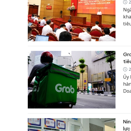
2
Ngà
kha
tiê
Gra
tiê
2
Ủy 
hàn
Doa
đến
Nin
lực