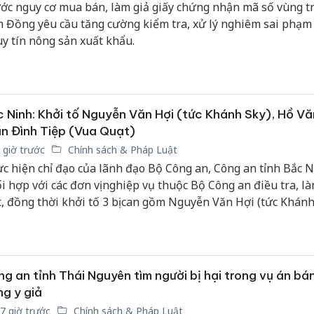
ớc nguy cơ mua bán, làm giả giấy chứng nhận mã số vùng t
 Đồng yêu cầu tăng cường kiểm tra, xử lý nghiêm sai phạm
uy tín nông sản xuất khẩu.
 Ninh: Khởi tố Nguyễn Văn Hợi (tức Khánh Sky), Hồ Vă
n Đình Tiệp (Vua Quạt)
 giờ trước
Chính sách & Pháp Luật
c hiện chỉ đạo của lãnh đạo Bộ Công an, Công an tỉnh Bắc 
i hợp với các đơn vị nghiệp vụ thuộc Bộ Công an điều tra, là
c, đồng thời khởi tố 3 bị can gồm Nguyễn Văn Hợi (tức Khánh
Văn Khoa và Trần Đình Tiệp (tức Vua Quạt) về các hành vi l
g xã hội gây rối trật tự công cộng, phát tán thông tin sai sự
 phạm quyền và lợi ích hợp pháp của tổ chức, cá nhân.
g an tỉnh Thái Nguyên tìm người bị hại trong vụ án bá
g y giả
7 giờ trước
Chính sách & Pháp Luật