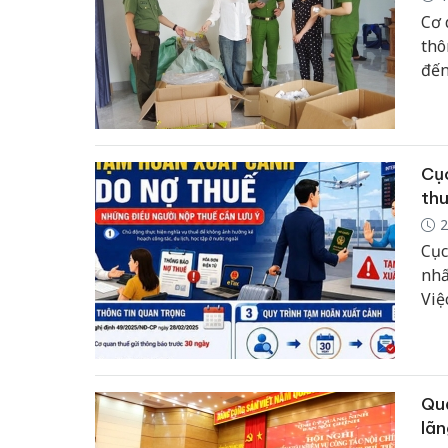
Cơ 
thô
đến
22/
the
Cục
thu
2
Cục
nhấ
Việ
thờ
đáp
ích
Quả
lãn