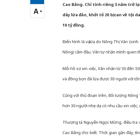
Cỡ chữ vừa
Cao Bằng. Chỉ tính riêng 3 năm trở lạ
A
+
Cỡ chữ lớn
dây lừa đảo, khởi tố 20 bị can về tội
10 tỷ đồng.
Điển hình là vụ lừa do Nông Thị Vân (sin
Nông) cầm đầu. Vân tự nhận mình quen thâ
Mỗi hồ sơ xin việc, Vân nhận từ 30 đến 50
và đồng bọn đã lừa được 93 người với tổn
Cũng với thủ đoạn trên, đối tượng Nông 
hơn 30 người nhẹ dạ có nhu cầu xin việc, 
Thượng tá Nguyễn Ngọc Mừng, điều tra viê
Cao Bằng cho biết: Thời gian gần đây, tì