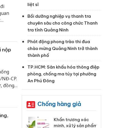
liệt sĩ
đi
 quan
Bồi dưỡng nghiệp vụ thanh tra
y
chuyên sâu cho công chức Thanh
uyết
tra tỉnh Quảng Ninh
Phát động phong trào thi đua
chào mừng Quảng Ninh trở thành
i nộp
thành phố
TP.HCM: Sân khấu hóa thông điệp
thống
phòng, chống ma túy tại phường
6/NĐ-CP.
An Phú Đông
ự, đồng
 hoặc
n và lợi
Chống hàng giả
ũng,
 Tiêu hủy
Khẩn trương xác
Cà
ai hàng ngàn
minh, xử lý sản phẩm
cô