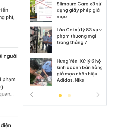
m nhập lậu,
Slimaura Care x3 sử
sả
riển
môi trường
dụng giấy phép giả
bả
anh
mạo
ki
ng phí,
 Thanh Hóa
Lào Cai xử lý 83 vụ vi
Cô
ại trong vụ
phạm thương mại
tìm
xuất, buôn
trong tháng 7
án
 sào giả
bá
i người
Hưng Yên: Xử lý 6 hộ
óa: Tìm bị
Th
kinh doanh bán hàng
g vụ án buôn
hạ
giả mạo nhãn hiệu
h sữa
bá
vi phạm
Adidas, Nike
 giả
Mo
g.
 quan
 điện