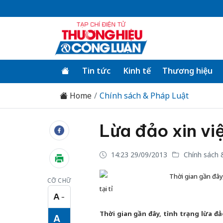
Tin tức
Kinh tế
Thương hiệu
Home
Chính sách & Pháp Luật
Lừa đảo xin vi
14:23 29/09/2013
Chính sách 
Thời gian gần đây
CỠ CHỮ
tại tỉ
A
−
Cỡ chữ nhỏ
Thời gian gần đây, tình trạng lừa đ
A