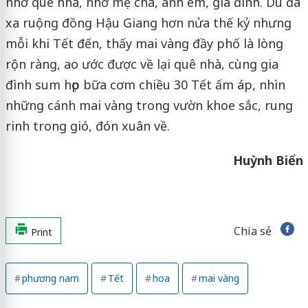
nhớ quê nhà, nhớ mẹ cha, anh em, gia đình. Dù đã
xa ruộng đồng Hậu Giang hơn nửa thế kỷ nhưng
mỗi khi Tết đến, thấy mai vàng đầy phố là lòng
rộn ràng, ao ước được về lại quê nhà, cùng gia
đình sum họp bữa cơm chiều 30 Tết ấm áp, nhìn
những cánh mai vàng trong vườn khoe sắc, rung
rinh trong gió, đón xuân về.
Huỳnh Biển
Chia sẻ
Print
phương nam
Tết
hoa
mai vàng