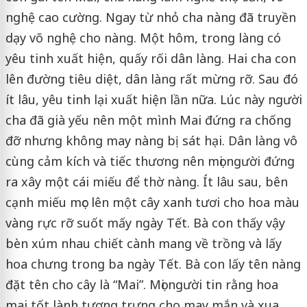
nghệ cao cường. Ngay từ nhỏ cha nàng đã truyền
dạy võ nghệ cho nàng. Một hôm, trong làng có
yêu tinh xuất hiện, quấy rối dân làng. Hai cha con
lên đường tiêu diệt, dân làng rất mừng rỡ. Sau đó
ít lâu, yêu tinh lại xuất hiện lần nữa. Lúc này người
cha đã già yếu nên một mình Mai đứng ra chống
đỡ nhưng không may nàng bị sát hại. Dân làng vô
cùng cảm kích và tiếc thương nên mọi người đứng
ra xây một cái miếu để thờ nàng. Ít lâu sau, bên
cạnh miếu mọc lên một cây xanh tươi cho hoa màu
vàng rực rỡ suốt mấy ngày Tết. Bà con thấy vậy
bèn xúm nhau chiết cành mang về trồng và lấy
hoa chưng trong ba ngày Tết. Bà con lấy tên nàng
đặt tên cho cây là “Mai”. Mọi người tin rằng hoa
mai tốt lành tượng trưng cho may mắn và xua