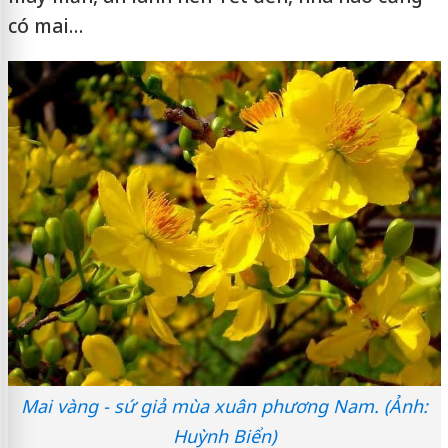
có mai…
Mai vàng - sứ giả mùa xuân phương Nam. (Ảnh:
Huỳnh Biển)