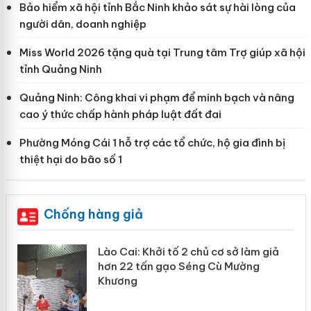
Bảo hiểm xã hội tỉnh Bắc Ninh khảo sát sự hài lòng của
người dân, doanh nghiệp
Miss World 2026 tặng quà tại Trung tâm Trợ giúp xã hội
tỉnh Quảng Ninh
Quảng Ninh: Công khai vi phạm để minh bạch và nâng
cao ý thức chấp hành pháp luật đất đai
Phường Móng Cái 1 hỗ trợ các tổ chức, hộ gia đình bị
thiệt hại do bão số 1
Chống hàng giả
mại
Lào Cai: Khởi tố 2 chủ cơ sở làm giả
hơn 22 tấn gạo Séng Cù Mường
Khương
àng