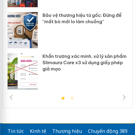
ản
Bảo vệ thương hiệu từ gốc: Đừng để
“mất bò mới lo làm chuồng”
Khẩn trương xác minh, xử lý sản phẩm
Slimaura Care x3 sử dụng giấy phép
giả mạo
Tin tức
Kinh tế
Thương hiệu
Chuyển động 389