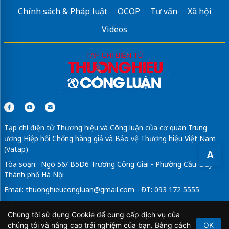
Chính sách & Pháp luật
OCOP
Tư vấn
Xã hội
Videos
Tạp chí điện tử Thương hiệu và Công luận của cơ quan Trung
ương Hiệp hội Chống hàng giả và Bảo vệ Thương hiệu Việt Nam
(Vatap)
A
Tòa soạn: Ngõ 56/ B5D6 Trương Công Giai - Phường Cầu Giấy -
Thành phố Hà Nội
Email:
thuonghieucongluan@gmail.com
- ĐT: 093 172 5555
Tổng Biên Tập: Vũ Đức Thuận
Chúng tôi sử dụng Cookie để cung cấp dịch vụ của
Giấy phép hoạt động báo chí điện tử số 64/GP-BTTTT do Bộ
chúng tôi và nâng cao trải nghiệm của bạn. Bằng cách
OK