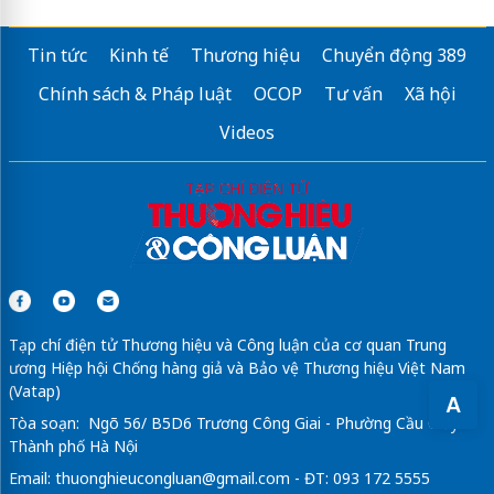
dự án celadon city
Tân Phú
The Emerald River Park
địa chỉ ở đâu?
Tin tức
Kinh tế
Thương hiệu
Chuyển động 389
Mở bán
dự án Serena Riverside
Đạt Phước
Chính sách & Pháp luật
OCOP
Tư vấn
Xã hội
The Emerald River Park
Videos
Xem
Vinhomes Global Sportia
mới nhất
Dự án
Maison Privée
CapitaLand
Imperia Royal Island
https://thegrandriveria.vn/
Tạp chí điện tử Thương hiệu và Công luận của cơ quan Trung
ương Hiệp hội Chống hàng giả và Bảo vệ Thương hiệu Việt Nam
(Vatap)
A
Tòa soạn: Ngõ 56/ B5D6 Trương Công Giai - Phường Cầu Giấy -
Thành phố Hà Nội
Email:
thuonghieucongluan@gmail.com
- ĐT: 093 172 5555