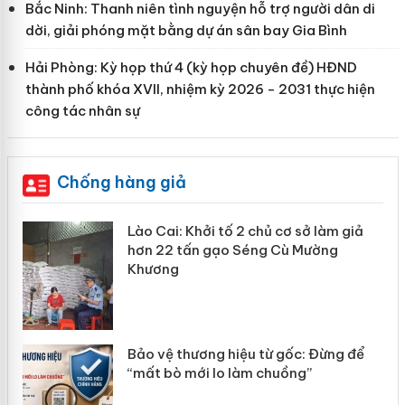
Bắc Ninh: Thanh niên tình nguyện hỗ trợ người dân di
dời, giải phóng mặt bằng dự án sân bay Gia Bình
Hải Phòng: Kỳ họp thứ 4 (kỳ họp chuyên đề) HĐND
thành phố khóa XVII, nhiệm kỳ 2026 - 2031 thực hiện
công tác nhân sự
Chống hàng giả
mại
Lào Cai: Khởi tố 2 chủ cơ sở làm giả
hơn 22 tấn gạo Séng Cù Mường
Khương
àng
ản
Bảo vệ thương hiệu từ gốc: Đừng để
“mất bò mới lo làm chuồng”