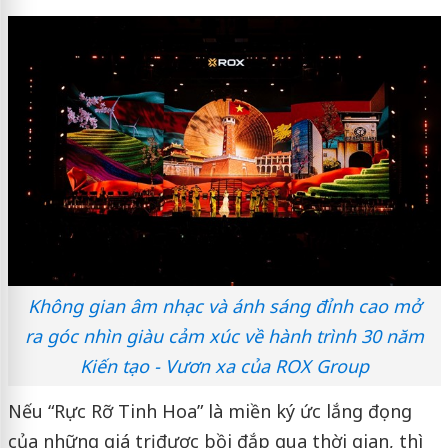
Không gian âm nhạc và ánh sáng đỉnh cao mở
ra góc nhìn giàu cảm xúc về hành trình 30 năm
Kiến tạo - Vươn xa của ROX Group
Nếu “Rực Rỡ Tinh Hoa” là miền ký ức lắng đọng
của những giá trị được bồi đắp qua thời gian, thì