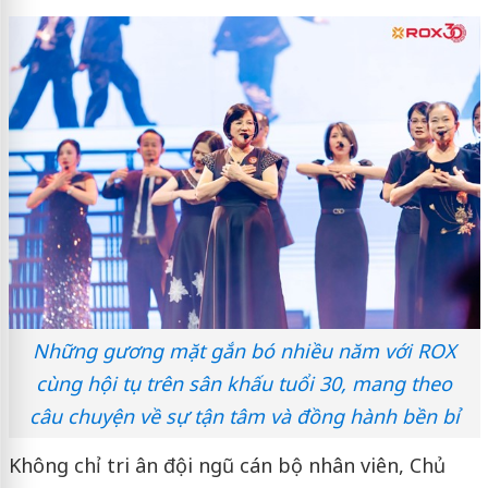
Những gương mặt gắn bó nhiều năm với ROX
cùng hội tụ trên sân khấu tuổi 30, mang theo
câu chuyện về sự tận tâm và đồng hành bền bỉ
Không chỉ tri ân đội ngũ cán bộ nhân viên, Chủ