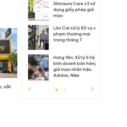
m nhập lậu,
Slimaura Care x3 sử
sả
môi trường
dụng giấy phép giả
bả
anh
mạo
ki
 Thanh Hóa
Lào Cai xử lý 83 vụ vi
Cô
ại trong vụ
phạm thương mại
tìm
xuất, buôn
trong tháng 7
án
 sào giả
bá
Hưng Yên: Xử lý 6 hộ
óa: Tìm bị
Th
kinh doanh bán hàng
g vụ án buôn
hạ
giả mạo nhãn hiệu
h sữa
bá
Adidas, Nike
 giả
Mo
c, cắt