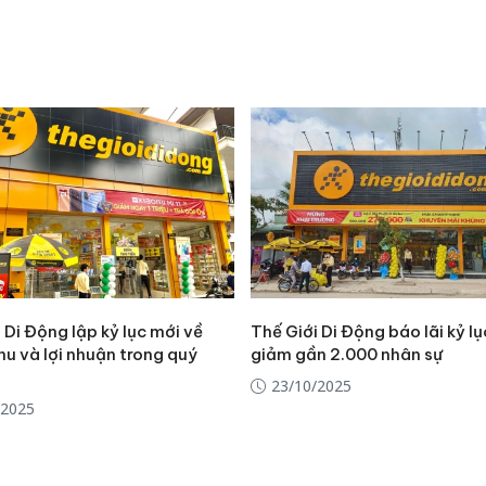
sản phẩ
bảo vệ 
kinh do
Công an
tìm bị h
án sản 
bán yến
Thanh H
hại tron
bán bìn
Moyuum
 Di Động lập kỷ lục mới về
Thế Giới Di Động báo lãi kỷ lụ
u và lợi nhuận trong quý
giảm gần 2.000 nhân sự
23/10/2025
/2025