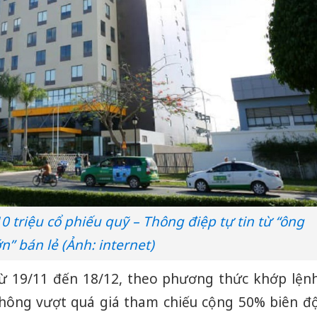
triệu cổ phiếu quỹ – Thông điệp tự tin từ “ông
ớn” bán lẻ (Ảnh: internet)
 từ 19/11 đến 18/12, theo phương thức khớp lện
không vượt quá giá tham chiếu cộng 50% biên đ