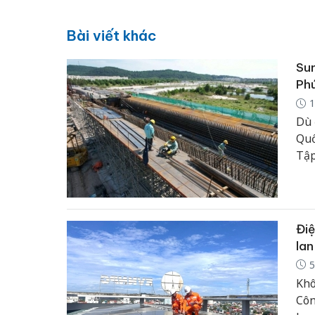
Bài viết khác
Sun
Ph
1
Dù 
Quố
Tập
liê
thô
đíc
APE
Điệ
lan
5
Khô
Côn