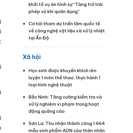
khởi tố vụ án hình sự “Tàng trữ trái
phép vũ khí quân dụng”
i
Cơ hội tham dự triển lãm quốc tế
i
về công nghệ vật liệu và xử lý nhiệt
tại Ấn Độ
c
Xã hội
i
Học sinh được khuyến khích rèn
luyện 1 môn thể thao, thực hành 1
loại hình nghệ thuật
í
Bắc Ninh: Tăng cường kiểm tra và
xử lý nghiêm vi phạm trong hoạt
động quảng cáo
i
Sơn La: Thu nhận thành công 1.664
m
mẫu sinh phẩm ADN của thân nhân