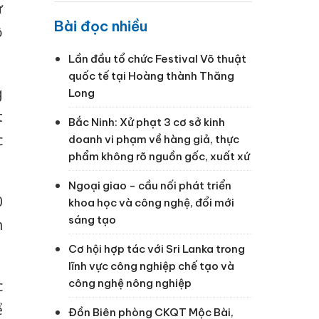
ừ
Bài đọc nhiều
ộ
Lần đầu tổ chức Festival Võ thuật
quốc tế tại Hoàng thành Thăng
g
Long
t
Bắc Ninh: Xử phạt 3 cơ sở kinh
c
doanh vi phạm về hàng giả, thực
phẩm không rõ nguồn gốc, xuất xứ
Ngoại giao - cầu nối phát triển
0
khoa học và công nghệ, đổi mới
sáng tạo
h
Cơ hội hợp tác với Sri Lanka trong
lĩnh vực công nghiệp chế tạo và
công nghệ nông nghiệp
c
ể
Đồn Biên phòng CKQT Mộc Bài,