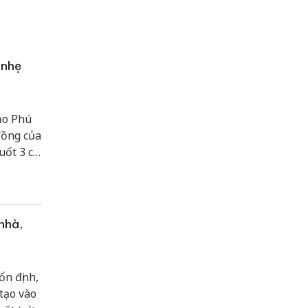
 nhẹ
ảo Phú
đồng của
uốt 3 ca
 giao
ể cán
 cấp cao
 nhà,
ổn định,
tạo vào