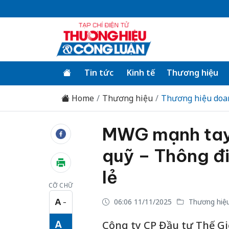
Tin tức
Kinh tế
Thương hiệu
Home
Thương hiệu
Thương hiệu doa
MWG mạnh tay m
quỹ – Thông đi
lẻ
CỠ CHỮ
A
06:06 11/11/2025
Thương hiệu
−
Cỡ chữ nhỏ
A
Công ty CP Đầu tư Thế G