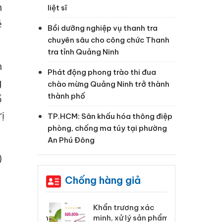
h
liệt sĩ
ẻ
Bồi dưỡng nghiệp vụ thanh tra
chuyên sâu cho công chức Thanh
tra tỉnh Quảng Ninh
n
Phát động phong trào thi đua
g
chào mừng Quảng Ninh trở thành
thành phố
ổ
ị
TP.HCM: Sân khấu hóa thông điệp
phòng, chống ma túy tại phường
An Phú Đông
)
Chống hàng giả
 Tiêu hủy
Khẩn trương xác
Cà
ai hàng ngàn
minh, xử lý sản phẩm
cô