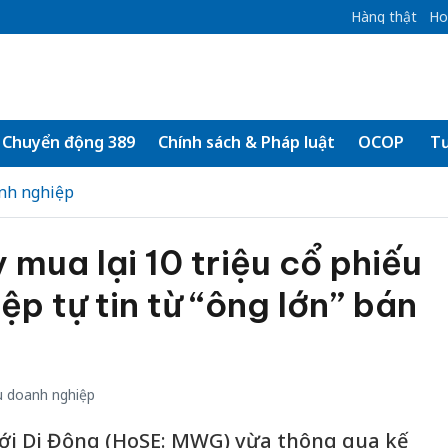
Hàng thật
Ho
Chuyển động 389
Chính sách & Pháp luật
OCOP
Tư
nh nghiệp
ua lại 10 triệu cổ phiếu
ệp tự tin từ “ông lớn” bán
 doanh nghiệp
iới Di Động (HoSE: MWG) vừa thông qua kế