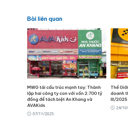
Bài liên quan
MWG tái cấu trúc mạnh tay: Thành
Thế Giới
lập hai công ty con với vốn 2.700 tỷ
doanh th
đồng để tách biệt An Khang và
III/2025
AVAKids
24/10
07/11/2025