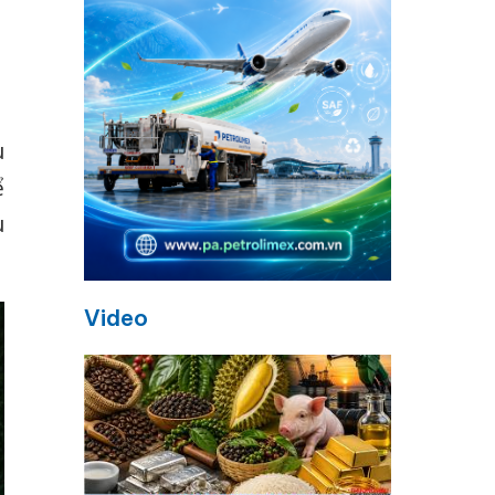
u
ể
u
Video