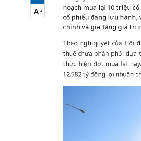
Cỡ chữ vừa
hoạch mua lại 10 triệu c
A
+
Cỡ chữ lớn
cổ phiếu đang lưu hành, vớ
chính và gia tăng giá trị 
Theo nghị quyết của Hội 
thuế chưa phân phối dựa t
thực hiện đợt mua lại nà
12.582 tỷ đồng lợi nhuận c