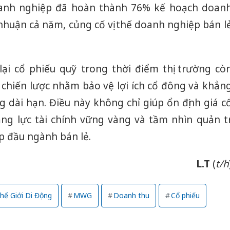
doanh nghiệp đã hoàn thành 76% kế hoạch doan
i nhuận cả năm, củng cố vị thế doanh nghiệp bán l
i cổ phiếu quỹ trong thời điểm thị trường cò
 chiến lược nhằm bảo vệ lợi ích cổ đông và khẳn
ng dài hạn. Điều này không chỉ giúp ổn định giá c
ng lực tài chính vững vàng và tầm nhìn quản tr
 đầu ngành bán lẻ.
L.T
(
t/h
hế Giới Di Động
MWG
Doanh thu
Cổ phiếu
Cà Mau:
công kh