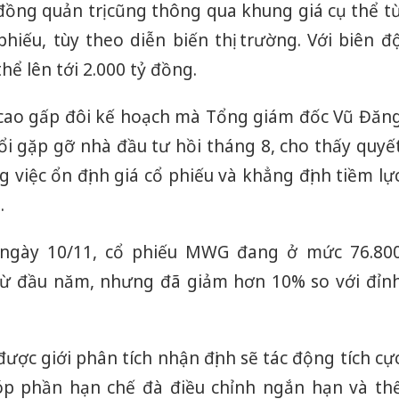
đồng quản trị cũng thông qua khung giá cụ thể t
hiếu, tùy theo diễn biến thị trường. Với biên đ
thể lên tới 2.000 tỷ đồng.
 cao gấp đôi kế hoạch mà Tổng giám đốc Vũ Đăn
ổi gặp gỡ nhà đầu tư hồi tháng 8, cho thấy quyế
 việc ổn định giá cổ phiếu và khẳng định tiềm lự
.
h ngày 10/11, cổ phiếu MWG đang ở mức 76.80
từ đầu năm, nhưng đã giảm hơn 10% so với đỉn
ược giới phân tích nhận định sẽ tác động tích cự
óp phần hạn chế đà điều chỉnh ngắn hạn và th