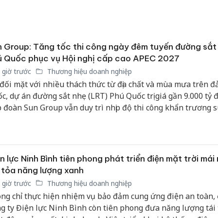
 Group: Tăng tốc thi công ngày đêm tuyến đường sắt
ú Quốc phục vụ Hội nghị cấp cao APEC 2027
 giờ trước
Thương hiệu doanh nghiệp
đối mặt với nhiều thách thức từ địa chất và mùa mưa trên đ
c, dự án đường sắt nhẹ (LRT) Phú Quốc trị giá gần 9.000 tỷ 
 đoàn Sun Group vẫn duy trì nhịp độ thi công khẩn trương s
n tục. Với mốc lắp ray đầu tiên ngay trong tháng 8/2026, trục
ng xanh này đang bám đuổi quyết liệt đường găng tiến độ đ
h vào giữa năm 2027, kết nối chuỗi hạ tầng phục vụ Hội nghị
C 2027.
n lực Ninh Bình tiên phong phát triển điện mặt trời mái
 tỏa năng lượng xanh
 giờ trước
Thương hiệu doanh nghiệp
ng chỉ thực hiện nhiệm vụ bảo đảm cung ứng điện an toàn, 
g ty Điện lực Ninh Bình còn tiên phong đưa năng lượng tái 