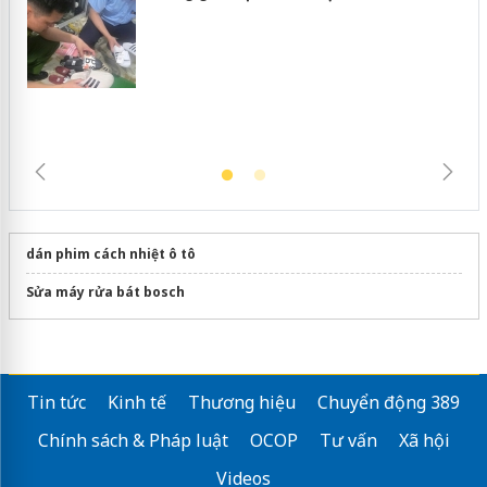
Hưng Yên: Xử lý 6 hộ kinh doanh bán
hàng giả mạo nhãn hiệu Adidas, Nike
dán phim cách nhiệt ô tô
Sửa máy rửa bát bosch
Tin tức
Kinh tế
Thương hiệu
Chuyển động 389
Chính sách & Pháp luật
OCOP
Tư vấn
Xã hội
Videos