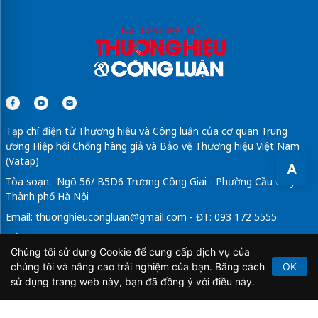
Tạp chí điện tử Thương hiệu và Công luận của cơ quan Trung
ương Hiệp hội Chống hàng giả và Bảo vệ Thương hiệu Việt Nam
(Vatap)
A
Tòa soạn: Ngõ 56/ B5D6 Trương Công Giai - Phường Cầu Giấy -
Thành phố Hà Nội
Email:
thuonghieucongluan@gmail.com
- ĐT: 093 172 5555
Tổng Biên Tập: Vũ Đức Thuận
Chúng tôi sử dụng Cookie để cung cấp dịch vụ của
Giấy phép hoạt động báo chí điện tử số 64/GP-BTTTT do Bộ
chúng tôi và nâng cao trải nghiệm của bạn. Bằng cách
OK
Thông tin và Truyền thông cấp ngày 21/2/2020.
sử dụng trang web này, bạn đã đồng ý với điều này.