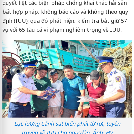
quyết liệt các biện pháp chống khai thác hải sản
bất hợp pháp, không báo cáo và không theo quy
định (IUU); qua đó phát hiện, kiểm tra bắt giữ 57
vụ với 65 tàu cá vi phạm nghiêm trọng về IUU.
Lực lượng Cảnh sát biển phát tờ rơi, tuyên
truyền về IUU cho ngư dân. Ảnh: HV