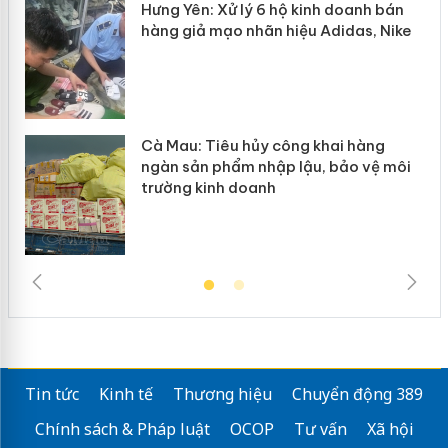
Hưng Yên: Xử lý 6 hộ kinh doanh bán
hàng giả mạo nhãn hiệu Adidas, Nike
g
Cà Mau: Tiêu hủy công khai hàng
đầu
ngàn sản phẩm nhập lậu, bảo vệ môi
trường kinh doanh
Tin tức
Kinh tế
Thương hiệu
Chuyển động 389
Chính sách & Pháp luật
OCOP
Tư vấn
Xã hội