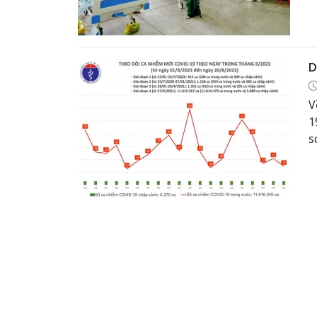
t
D
V
1
s