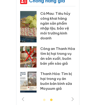
Chống hàng giả
u: Tiêu hủy
Khẩn trương xác
Cà
khai hàng
minh, xử lý sản
cô
 sản phẩm
phẩm Slimaura
ng
lậu, bảo vệ
Care x3 sử dụng
nh
rường kinh
giấy phép giả mạo
mô
h
d
Lào Cai xử lý 83 vụ
 an Thanh Hóa
vi phạm thương mại
Cô
ị hại trong vụ
trong tháng 7
tì
n xuất, buôn
án
ến sào giả
bá
Hưng Yên: Xử lý 6 hộ
kinh doanh bán
 Hóa: Tìm bị
Th
hàng giả mạo nhãn
rong vụ án
hạ
hiệu Adidas, Nike
bán bình sữa
bu
um giả
M