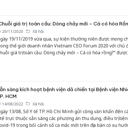
Chuỗi giá trị toàn cầu: Dòng chảy mới – Cá có hóa Rồ
20/11/2020
Xã hội
gày 19/11/2019 vừa qua, sự kiện thường niên được mong c
rong thế giới doanh nhân Vietnam CEO Forum 2020 với chủ đ
huỗi giá trị toàn cầu: Dòng chảy mới – Cá có hóa rồng?” được
hức thành công thu hút sự tham gia của 1000 CEO trong cả 
ùng các nhà quy hoạch chính sách, gần 40 câu lạc bộ, hiệp hội,
ẵn sàng kích hoạt bệnh viện dã chiến tại Bệnh viện Nhi
P. HCM
14/08/2022
Xã hội
gày 13/08, Sở Y tế TP. Hồ Chí Minh gửi công văn khẩn đến cá
 tế trực thuộc sẵn sàng các phương án thu dung, điều trị bệ
ovid-19 trong bối cảnh số ca mắc mới trên địa bàn có xu hướ