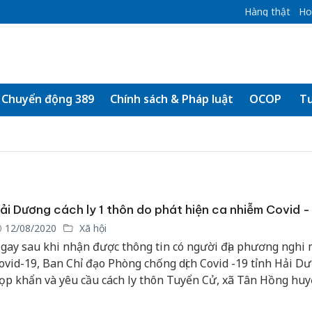
Hàng thật
Ho
Chuyển động 389
Chính sách & Pháp luật
OCOP
Tư
ải Dương cách ly 1 thôn do phát hiện ca nhiễm Covid -
12/08/2020
Xã hội
gay sau khi nhận được thông tin có người địa phương nghi 
ovid-19, Ban Chỉ đạo Phòng chống dịch Covid -19 tỉnh Hải D
ọp khẩn và yêu cầu cách ly thôn Tuyển Cử, xã Tân Hồng hu
ình Giang để chống dịch.