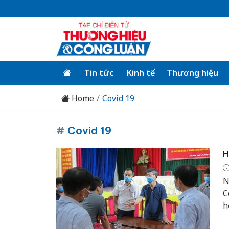
Tin tức
Kinh tế
Thương hiệu
Home
Covid 19
#
Covid 19
H
N
C
h
B