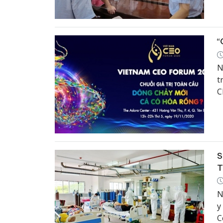
“
N
t
C
c
c
S
T
N
y
C