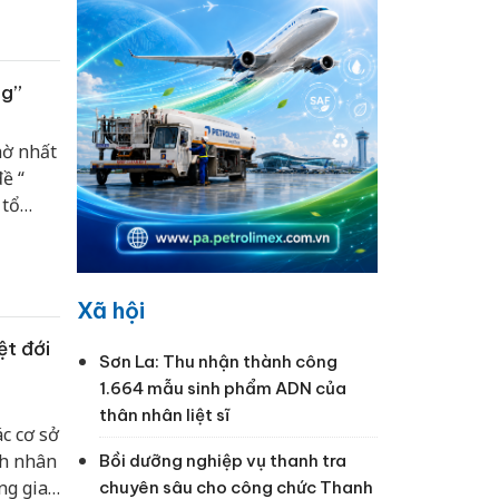
ng”
hờ nhất
ề “
 tổ
nước
...
Xã hội
ệt đới
Sơn La: Thu nhận thành công
1.664 mẫu sinh phẩm ADN của
thân nhân liệt sĩ
c cơ sở
nh nhân
Bồi dưỡng nghiệp vụ thanh tra
ng gia
chuyên sâu cho công chức Thanh