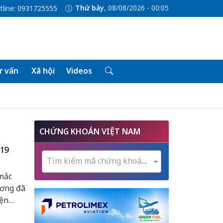
Thứ bảy
, 08/08/2026 - 00:05
tline: 0931725555
 vấn
Xã hội
Videos
CHỨNG KHOÁN VIỆT NAM
 19
Tìm kiếm mã chứng khoán...
mắc
ương đã
yện