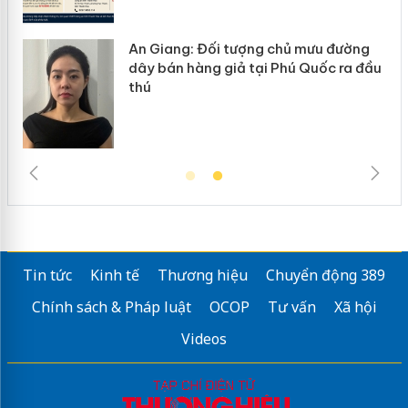
u đường
Cà Mau: Tiêu hủy công khai hàng
ốc ra đầu
ngàn sản phẩm nhập lậu, bảo vệ m
trường kinh doanh
Tin tức
Kinh tế
Thương hiệu
Chuyển động 389
Chính sách & Pháp luật
OCOP
Tư vấn
Xã hội
Videos