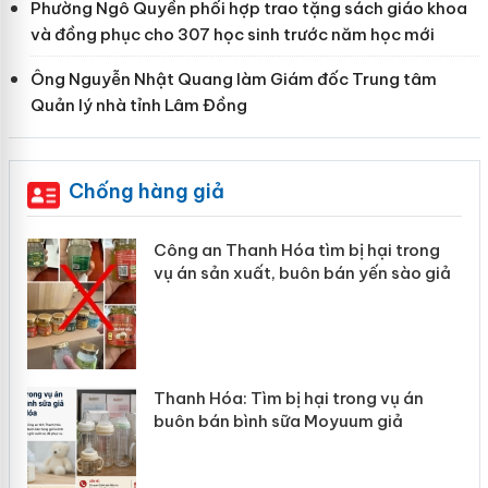
Phường Ngô Quyền phối hợp trao tặng sách giáo khoa
và đồng phục cho 307 học sinh trước năm học mới
Ông Nguyễn Nhật Quang làm Giám đốc Trung tâm
Quản lý nhà tỉnh Lâm Đồng
Chống hàng giả
i trong
Lào Cai xử lý 83 vụ vi phạm thương
 sào giả
mại trong tháng 7
vụ án
Hưng Yên: Xử lý 6 hộ kinh doanh bá
iả
hàng giả mạo nhãn hiệu Adidas, Ni