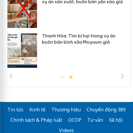
vụ án sản xuất, buôn bán yến sào giả
Thanh Hóa: Tìm bị hại trong vụ án
buôn bán bình sữa Moyuum giả
Tin tức
Kinh tế
Thương hiệu
Chuyển động 389
Chính sách & Pháp luật
OCOP
Tư vấn
Xã hội
Videos