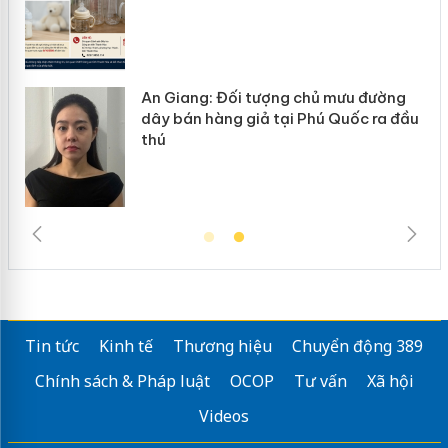
An Giang: Đối tượng chủ mưu đường
Cà 
dây bán hàng giả tại Phú Quốc ra đầu
ngà
thú
trư
Tin tức
Kinh tế
Thương hiệu
Chuyển động 389
Chính sách & Pháp luật
OCOP
Tư vấn
Xã hội
Videos