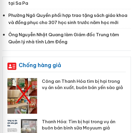
tại Sa Pa
Phường Ngô Quyền phối hợp trao tặng sách giáo khoa
và đồng phục cho 307 học sinh trước năm học mới
Ông Nguyễn Nhật Quang làm Giám đốc Trung tâm
Quản lý nhà tỉnh Lâm Đồng
Chống hàng giả
Công an Thanh Hóa tìm bị hại trong
Lào
vụ án sản xuất, buôn bán yến sào giả
mại
Thanh Hóa: Tìm bị hại trong vụ án
Hưn
buôn bán bình sữa Moyuum giả
hàn