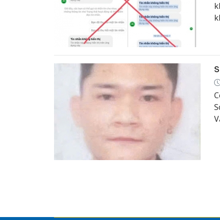
k
k
S
C
S
V
“