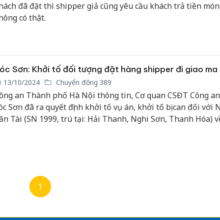
hách đã đặt thì shipper giả cũng yêu cầu khách trả tiền mó
hông có thật.
óc Sơn: Khởi tố đối tượng đặt hàng shipper đi giao ma
13/10/2024
Chuyển động 389
ông an Thành phố Hà Nội thông tin, Cơ quan CSĐT Công a
óc Sơn đã ra quyết định khởi tố vụ án, khởi tố bị can đối với
ăn Tài (SN 1999, trú tại: Hải Thanh, Nghi Sơn, Thanh Hóa) v
Mua bán trái phép chất ma túy”.
1