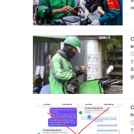
M
x
C
s
T
đ
g
h
x
C
n
T