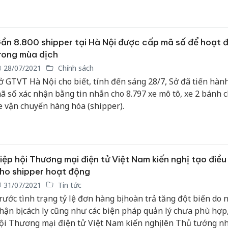
ừa phòng chống dịch bệnh, vừa đảm bảo phát triển kinh tế xã
ần 8.800 shipper tại Hà Nội được cấp mã số để hoạt 
rong mùa dịch
28/07/2021
Chính sách
ở GTVT Hà Nội cho biết, tính đến sáng 28/7, Sở đã tiến hàn
ã số xác nhận bằng tin nhắn cho 8.797 xe mô tô, xe 2 bánh c
e vận chuyển hàng hóa (shipper).
iệp hội Thương mại điện tử Việt Nam kiến nghị tạo điều
ho shipper hoạt động
31/07/2021
Tin tức
rước tình trạng tỷ lệ đơn hàng bị hoàn trả tăng đột biến do 
hận bị cách ly cũng như các biện pháp quản lý chưa phù hợp
ội Thương mại điện tử Việt Nam kiến nghị lên Thủ tướng 