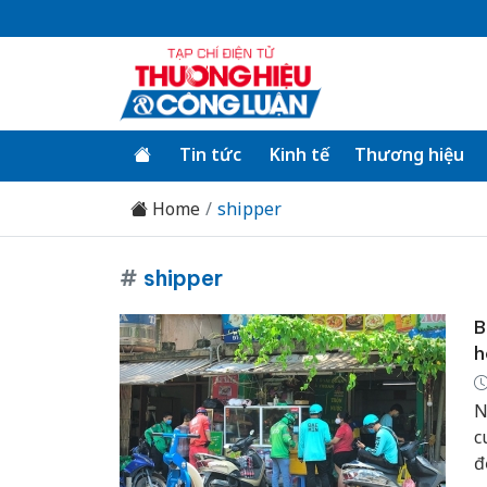
Tin tức
Kinh tế
Thương hiệu
Home
shipper
#
shipper
B
h
N
c
đ