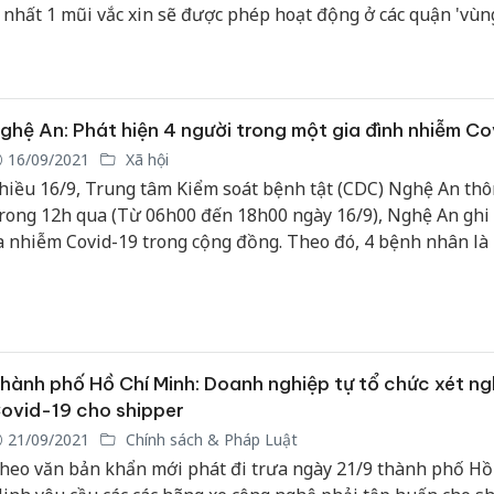
t nhất 1 mũi vắc xin sẽ được phép hoạt động ở các quận 'vùn
ể từ ngày 30/8.
ghệ An: Phát hiện 4 người trong một gia đình nhiễm Co
16/09/2021
Xã hội
hiều 16/9, Trung tâm Kiểm soát bệnh tật (CDC) Nghệ An thôn
rong 12h qua (Từ 06h00 đến 18h00 ngày 16/9), Nghệ An ghi
a nhiễm Covid-19 trong cộng đồng. Theo đó, 4 bệnh nhân là
rong một gia đình sống tại Khu chung cư HTX Trung Đô, ph
ến Thủy, TP. Vinh.
hành phố Hồ Chí Minh: Doanh nghiệp tự tổ chức xét n
ovid-19 cho shipper
21/09/2021
Chính sách & Pháp Luật
heo văn bản khẩn mới phát đi trưa ngày 21/9 thành phố Hồ