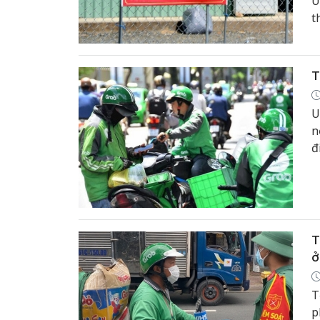
U
t
p
n
T
U
n
đ
(
d
T
ở
T
p