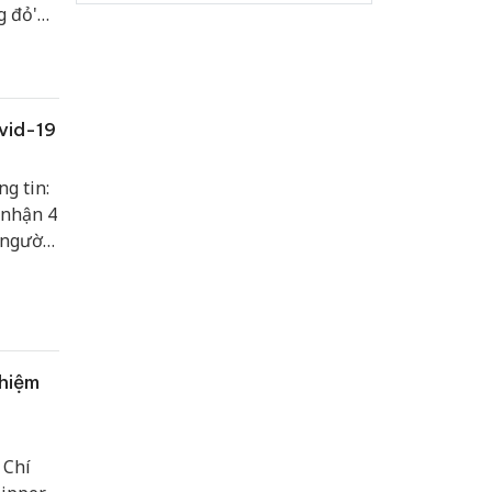
g đỏ'
vid-19
g tin:
 nhận 4
 người
ường
ghiệm
 Chí