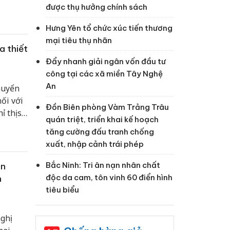
được thụ hưởng chính sách
Hưng Yên tổ chức xúc tiến thương
mại tiêu thụ nhãn
a thiết
Đẩy nhanh giải ngân vốn đầu tư
công tại các xã miền Tây Nghệ
An
huyển
ối với
Đồn Biên phòng Vàm Trảng Trâu
 thị số
quán triệt, triển khai kế hoạch
tăng cường đấu tranh chống
xuất, nhập cảnh trái phép
Bắc Ninh: Tri ân nạn nhân chất
ên
độc da cam, tôn vinh 60 điển hình
n
tiêu biểu
ghị