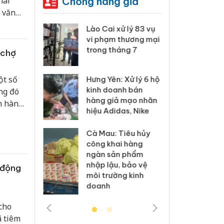
Chống hàng giả
hai
 văn
gũ
 Thanh Hóa
Lào Cai xử lý 83 vụ
Công
i trong vụ
vi phạm thương mại
tìm b
uất, buôn
trong tháng 7
án sả
 chợ
sào giả
bán y
ột số
Hưng Yên: Xử lý 6 hộ
a: Tìm bị
Than
kinh doanh bán
ng đó
g vụ án
hại t
hàng giả mạo nhãn
n hàng
 bình sữa
buôn
hiệu Adidas, Nike
giả
Moyu
ỗi kinh
Cà Mau: Tiêu hủy
: Đối tượng
An Gi
công khai hàng
 đường dây
chủ 
ngàn sản phẩm
 giả tại
bán h
nhập lậu, bảo vệ
 động
c ra đầu
Phú 
môi trường kinh
thú
doanh
cho
ã tiêm