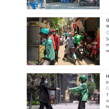
v
G
t
S
m
x
H
c
T
n
h