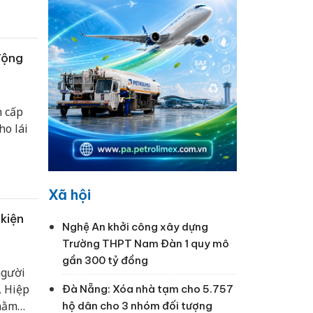
 hội.
động
h cấp
ho lái
Xã hội
 kiện
Nghệ An khởi công xây dựng
Trường THPT Nam Đàn 1 quy mô
gần 300 tỷ đồng
người
, Hiệp
Đà Nẵng: Xóa nhà tạm cho 5.757
nhằm
hộ dân cho 3 nhóm đối tượng