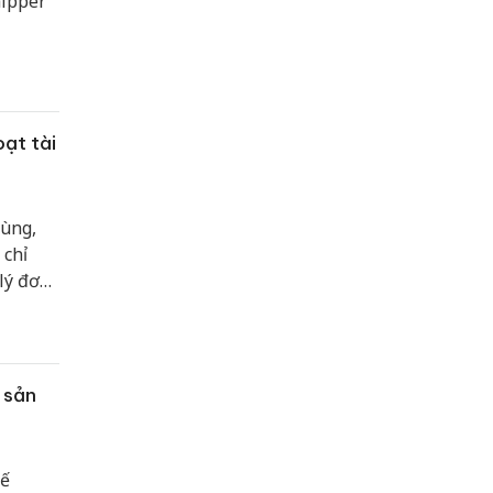
hipper
ạt tài
dùng,
 chỉ
lý đơn
ề tính
 sản
tế