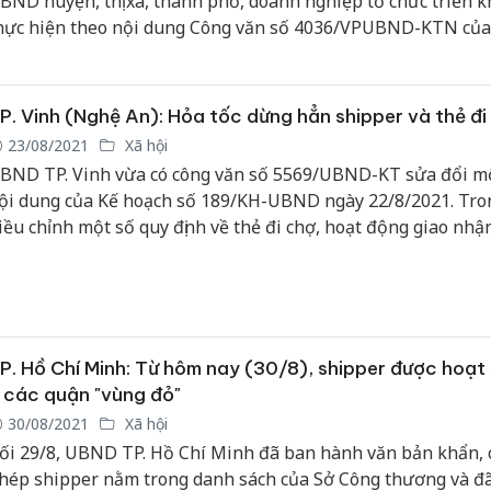
BND huyện, thị xã, thành phố, doanh nghiệp tổ chức triển k
hực hiện theo nội dung Công văn số 4036/VPUBND-KTN của
hòng UBND tỉnh An Giang về việc xét nghiệm sàng lọc đội n
Công an
hân viên giao, nhận hàng hóa.
tìm bị hạ
án sản x
P. Vinh (Nghệ An): Hỏa tốc dừng hẳn shipper và thẻ đi
bán yến 
23/08/2021
Xã hội
BND TP. Vinh vừa có công văn số 5569/UBND-KT sửa đổi m
Thanh Hó
ội dung của Kế hoạch số 189/KH-UBND ngày 22/8/2021. Tro
hại tron
iều chỉnh một số quy định về thẻ đi chợ, hoạt động giao nhậ
buôn bán
Moyuum 
shipper), hoạt động của một số siêu thị, cửa hàng bán lẻ, chu
oanh nông sản...
An Giang
chủ mưu
bán hàng
P. Hồ Chí Minh: Từ hôm nay (30/8), shipper được hoạt
Phú Quố
thú
 các quận "vùng đỏ"
30/08/2021
Xã hội
ối 29/8, UBND TP. Hồ Chí Minh đã ban hành văn bản khẩn, 
hép shipper nằm trong danh sách của Sở Công thương và đ