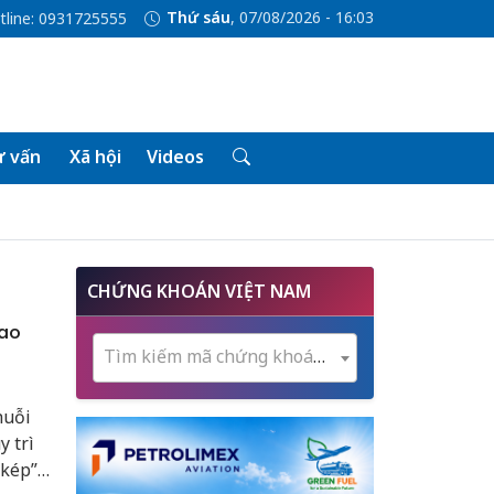
Thứ sáu
, 07/08/2026 - 16:03
tline: 0931725555
 vấn
Xã hội
Videos
CHỨNG KHOÁN VIỆT NAM
iao
Tìm kiếm mã chứng khoán...
huỗi
 trì
 kép”