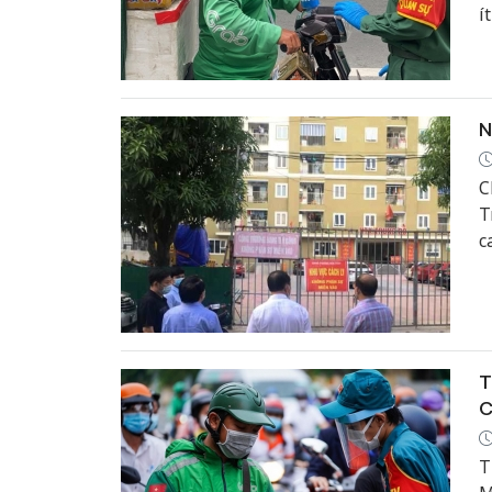
í
k
N
C
T
c
t
B
T
C
T