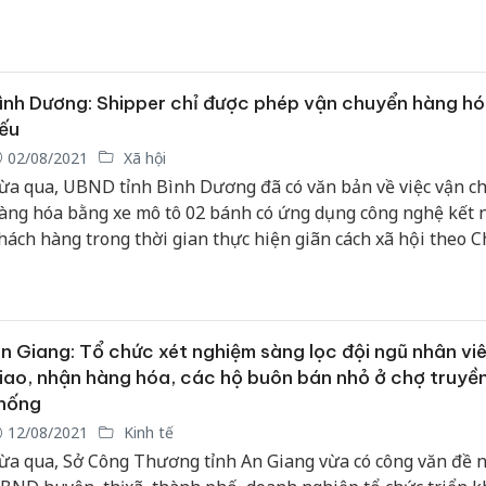
hơi thông hàng hóa.
ình Dương: Shipper chỉ được phép vận chuyển hàng hó
ếu
02/08/2021
Xã hội
ừa qua, UBND tỉnh Bình Dương đã có văn bản về việc vận c
àng hóa bằng xe mô tô 02 bánh có ứng dụng công nghệ kết n
hách hàng trong thời gian thực hiện giãn cách xã hội theo Chỉ
6/CT-TTg ngày 31/3/2020 của Thủ tướng Chính phủ.
n Giang: Tổ chức xét nghiệm sàng lọc đội ngũ nhân vi
iao, nhận hàng hóa, các hộ buôn bán nhỏ ở chợ truyề
hống
12/08/2021
Kinh tế
ừa qua, Sở Công Thương tỉnh An Giang vừa có công văn đề n