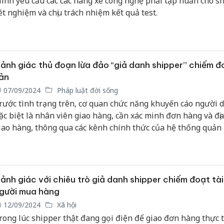
inh yêu cầu các các hãng xe công nghệ phải tập huấn cho s
ét nghiệm và chịu trách nhiệm kết quả test.
ảnh giác thủ đoạn lừa đảo “giả danh shipper” chiếm đo
ản
07/09/2024
Pháp luật đời sống
rước tình trạng trên, cơ quan chức năng khuyến cáo người 
ặc biệt là nhân viên giao hàng, cần xác minh đơn hàng và địa
iao hàng, thông qua các kênh chính thức của hệ thống quản 
àng. Tuyệt đối không thực hiện giao hàng nếu có nghi ngờ v
ác thực của đơn hàng.
ảnh giác với chiêu trò giả danh shipper chiếm đoạt tài
gười mua hàng
12/09/2024
Xã hội
rong lúc shipper thật đang gọi điện để giao đơn hàng thực 