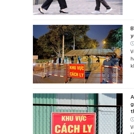
k
B
y
V
h
k
1
A
g
t
V