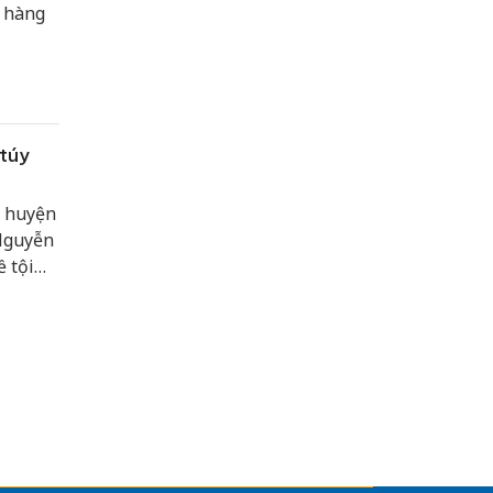
n hàng
 túy
n huyện
 Nguyễn
ề tội